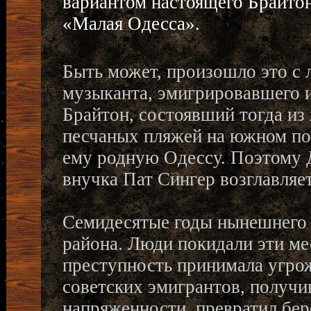
вариантом настоящего Брайтон
«Малая Одесса».
Быть может, произошло это с 
музыканта, эмигрировавшего и
Брайтон, состоявший тогда из
песчаных пляжей на южном по
ему родную Одессу. Поэтому Д
внучка Пат Сингер возглавляе
Семидесятые годы нынешнего 
района. Люди покидали эти ме
преступность принимала угро
советских эмигрантов, получи
напряженности, превратил бер