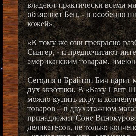
владеют практически всеми ма
объясняет Бен, - и особенно ш
кожей».
«К тому же они прекрасно раз
Сингер, - и предпочитают инт
американским товарам, имею
Сегодня в Брайтон Бич царит 
дух экзотики. В «Баку Свит 
можно купить икру и копчену
товаров – в двухэтажном маг
принадлежит Соне Винокуровой
деликатесов, не только копчен