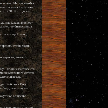
 – твен! Марк – твен!» -
мом писателя. Несколько
ой. В 70-80-х годах он
доллара, легли в основу
 ханжество бизнесменов.
протестующий голос,
 образом, чтобы люди,
о мертвые, только
у – пронизывает все его
ами безмятежного детства
лтого дьявола.
оды. В образах Гека
свободе, демократизм.
уржуазное общество
н, в нем сильно чувство