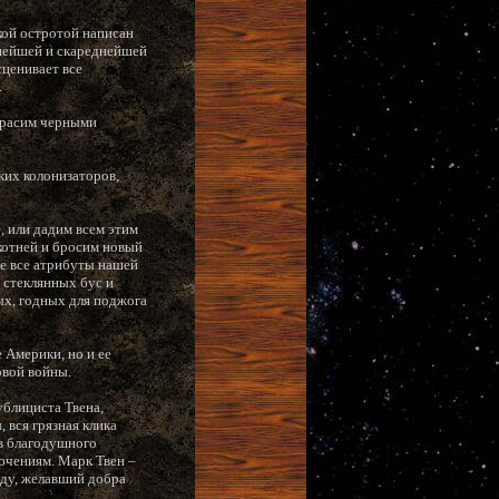
кой остротой написан
снейшей и скареднейшей
сценивает все
.
акрасим черными
ких колонизаторов,
, или дадим всем этим
котней и бросим новый
те все атрибуты нашей
, стеклянных бус и
ых, годных для поджога
 Америки, но и ее
овой войны.
ублициста Твена,
 вся грязная клика
в благодушного
лючениям. Марк Твен –
оду, желавший добра