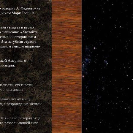
говорит А. Фадеев, - не
 и чем Марк Твен - в
ека увидеть и верно
х написано: «Хватайте
оречью и негодованием
 Эта пагубная страсть
 прямом смысле нациями-
ской Америке, о
лизации.
аглости, суетности,
ключена ложь».
одавать всему миру
ах, а возрождение желтой
10) – рано потерял отца
ного развращающей силе