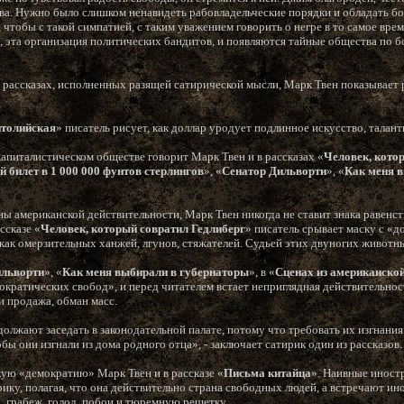
ва. Нужно было слишком ненавидеть рабовладельческие порядки и обладать б
чтобы с такой симпатией, с таким уважением говорить о негре в то самое врем
, эта организация политических бандитов, и появляются тайные общества по б
рассказах, исполненных разящей сатирической мысли, Марк Твен показывает
итолийская
» писатель рисует, как доллар уродует подлинное искусство, талан
капиталистическом обществе говорит Марк Твен и в рассказах «
Человек, кото
 билет в 1 000 000 фунтов стерлингов
», «
Сенатор Дильворти
», «
Как меня 
ы американской действительности, Марк Твен никогда не ставит знака равенс
ссказе «
Человек, который совратил Гедлиберг
» писатель срывает маску с «
 как омерзительных ханжей, лгунов, стяжателей. Судьей этих двуногих животны
ильворти
», «
Как меня выбирали в губернаторы
», в «
Сценах из американско
кратических свобод», и перед читателем встает неприглядная действительнос
и продажа, обман масс.
лжают заседать в законодательной палате, потому что требовать их изгнания 
обы они изгнали из дома родного отца», - заключает сатирик один из рассказов.
ую «демократию» Марк Твен и в рассказе «
Письма китайца
». Наивные иностр
ику, полагая, что она действительно страна свободных людей, а встречают ино
, грабеж, голод, побои и тюремную решетку.