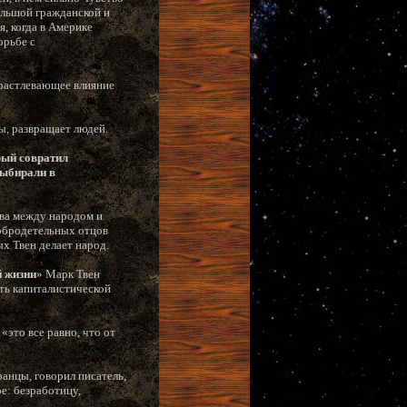
ольшой гражданской и
я, когда в Америке
орьбе с
 растлевающее влияние
ты, развращает людей.
рый совратил
выбирали в
тва между народом и
добродетельных отцов
х Твен делает народ.
й жизни
» Марк Твен
ть капиталистической
«это все равно, что от
анцы, говорил писатель,
е: безработицу,