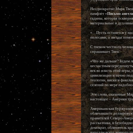
Неоднократно Марк Твен
памфлет «
Письмо ангел
гадины, которая оскверня
материальные и духовные
«…Пусть останется у нас
полосами, а звезды помен
С гневом честного челов
спрашивает Твен:
«Что же дальше? Будем л
несчастным передохнуть
век во власть этой игры,
цивилизации и точно подс
теологии, виски и факел
селений по мере надобно
Эти слова, сказанные Ма
настоящее – Америки тру
Американская буржуазия 
обличавшего долларовую 
правителей Северо-Амери
рассказчика, в безобидн
демократ, обличитель кр
народам всего земного ша