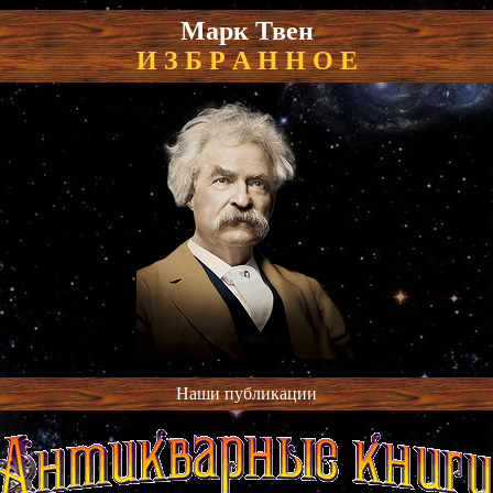
Марк Твен
И З Б Р А Н Н О Е
Наши публикации