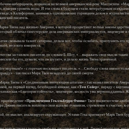
бочим-наборщиком, лоцманом на великой американской реке Миссисипи. «Марк
н, измеряя уровень воды. И эти слова в будущем стали литературным псевдони
Неваде, в Калифорнии, занимаясь одновременно горняцким делом и журналистик
анский писатель.
ка Твена над жизнью Америки, в которой процветают волчьи законы царства 
который обличал гангстерские дела американских империалистов, лицемерие и
тия сковывала талант сатирика, делала все, чтобы ослабить, приглушить его 
ного, веселого юмориста.
чества заставляло писателя, по словам Б. Шоу, «…выражать свои мысли таким
весили бы его, думали, что он шутит», и делало жизнь Твена трагичной.
те мертвым!» - с горечью восклицает писатель. «…Свободу слова имеют тольк
равду» - так писал Марк Твен незадолго до своей смерти.
арка Твена к «Соединенным линчующим штатам» - так назвал писатель Америк
акой, на первый взгляд, безобидной книжке, как «
Том Сойер
», наряду с картин
ханжеская «благопристойность», лицемерие, косность ума верноподданных Же
 произведение «
Приключения Геклльберри Финна
» Твен посвятил теме своб
ра Джима писатель воплотил свои идеалы: гуманизм, стремление к счастью, к 
ой, он мыслит, анализирует окружающее. Устами Гека критикует Марк Твен б
же почувствовал радость свободы, он стремится к ней. Джим благороден, честе