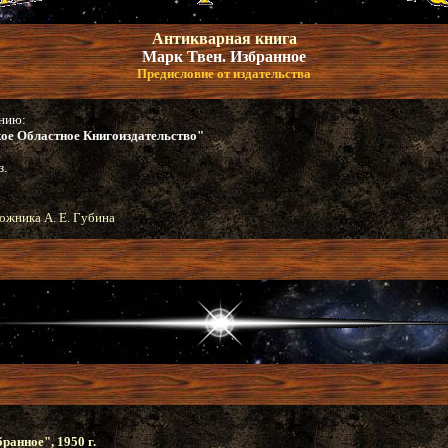
Антикварная книга
Марк Твен. Избранное
Предисловие от издательства
анию:
кое Областное Книгоиздательство"
з.
дожника А. Е. Губина
ранное", 1950 г.