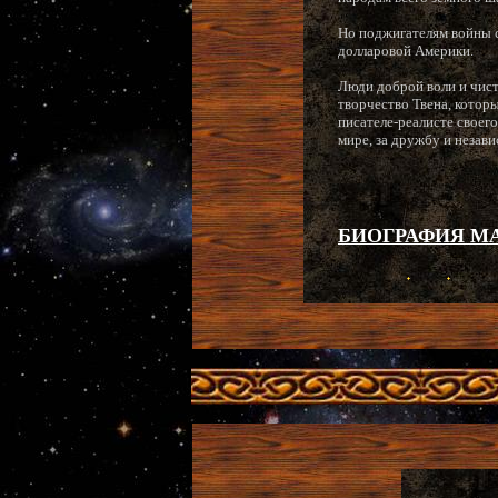
Но поджигателям войны с
долларовой Америки.
Люди доброй воли и чис
творчество Твена, которы
писателе-реалисте своег
мире, за дружбу и незав
БИОГРАФИЯ МАР