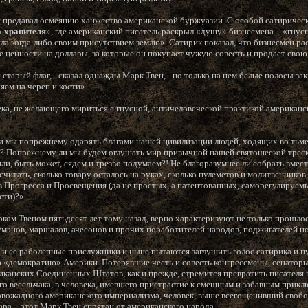
 предавал осмеянию ханжество американской буржуазии. С особой сатиричес
а-хранителя
», где американский писатель раскрыл «душу» бизнесмена – «гну
ла когда-либо своим присутствием землю». Сатирик показал, что бизнесмен ра
 ценности на доллары, за которые он покупает чужую совесть и продает свою
 старый флаг, - сказал однажды Марк Твен, - но только на нем белые полосы з
яем на череп и кости».
ека, не желающего мириться с гнусной, античеловеческой практикой американс
и мы попрежнему одарять благами нашей цивилизации людей, ходящих во тьме
? Попрежнему ли мы будем оглушать мир привычной нашей святошеской трес
 или, быть может, сядем и трезво подумаем?! Не благоразумнее ли собрать вмес
читать, сколько товару осталось на руках, сколько пулеметов и молитвенников
ов Прогресса и Просвещения (да не простых, а патентованных, саморегулируем
сти)?».
рком Твеном пятьдесят лет тому назад, верно характеризуют не только прошлое
мэнов, маршалов, ачесонов и прочих поработителей народов, поджигателей н
и ее раболепные прислужники и ныне пытаются заглушить голос сатирика и п
«демократию» Америки. Потерявшие честь и совесть конгрессмены, сенаторы,
канских Соединенных Штатов, как и прежде, стремится превратить писателя 
ого весельчака, в человека, имевшего пристрастие к смешным и забавным прик
овожадного американского империализма, человек, выше всего ценивший своб
ра, - этот Марк Твен спрятан от американского народа.