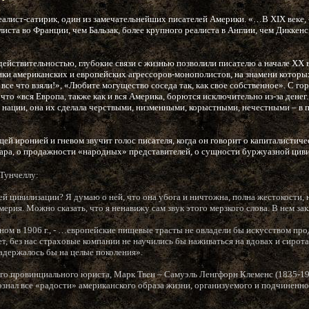
алист-сатирик, один из замечательнейших писателей Америки. «…В XIX веке, - 
иста во Франции, чем Бальзак, более крупного реалиста в Англии, чем Диккенс,
действительностью, глубокие связи с жизнью позволили писателю а начале ХХ в
ки американских и европейских агрессоров-монополистов, на знамени которы
 все что взяли!», «Любите могущество соседа так, как свое собственное». С г
что «вся Европа, также как и вся Америка, борются исключительно из-за денег.
е нации, она их сделала черствыми, низменными, корыстными, нечестными – в
й иронией и гневом звучит голос писателя, когда он говорит о капиталистиче
ара, о продажности «народных» представителей, о сущности буржуазной циви
 Тунчеллу:
й цивилизации? Я думаю о ней, что она убога и ничтожна, полна жестокости, н
ерия. Можно сказать, что я ненавижу сам звук этого мерзкого слова. В нем за
веном в 1906 г., - …европейские пищевые трасты не овладели бы искусством пр
т, без нас страховые компании не научились бы наживаться на вдовах и сирот
адержалось бы на целые поколения».
го провинциального юриста, Марк Твен – Самуэль Ленгфорн Клеменс (1835-19
познал все «радости» американского образа жизни, организуемого и подчинен