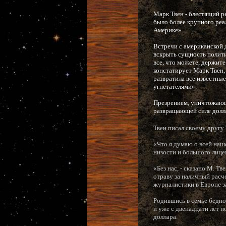
Марк Твен - блестящий ре
было более крупного реал
Америке».
Встречи с американской 
вскрыть сущность полити
все, что можете, держите
констатирует Марк Твен, 
развратила все известны
угнетателями».
Презрением, уничтожающе
развращающей силе долл
Твен писал своему другу
«Что я думаю о всей наше
низости и большого лицем
«Без нас, - сказано М. Т
отраву за наличный расче
журналистики в Европе з
Родившись в семье бедно
и уже с двенадцати лет 
доллара.