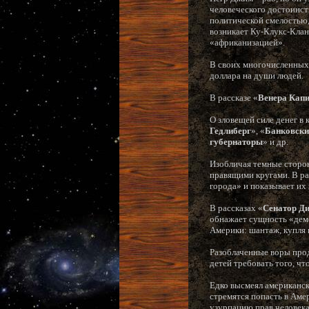
человеческого достоинст
политической смелостью, 
возникает Ку-Клукс-Клан
«африканизацией».
В своих многочисленных 
доллара на души людей.
В рассказе «
Венера Кап
О зловещей силе денег в 
Гедлиберг
», «
Банковский
губернаторы
» и др.
Изобличая темные сторон
правящими кругами. В ра
города» и показывает их
В рассказах «
Сенатор Д
обнажает сущность «демо
Америки: шантаж, купля 
Разоблаченные воры продо
детей требовать того, чт
Едко высмеял американск
стремятся попасть в Амер
узурпацию прав человека