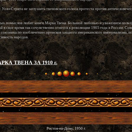
 Уолл-Стрита не заглушить твеновского голоса протеста против античеловечес
тых помыслов любят книги Марка Твена. Большой любовью и уважением пользу
й в свое время так сочувственно отнесся к революции 1905 года в России. Сов
о союзника по изобличению происков хищного американского империализма, по
исимость народов.
КА ТВЕНА ЗА 1910 г.
Ростов-на-Дону, 1950 г.