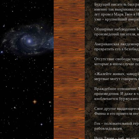
Будущий писатель был ра
именно так выкрикивал о
лет провел Марк Твен в 
уже – крупнейший америк
Обширные наблюдения Мар
произведений писателя, 
Американская лжедемокра
превратить его в безобид
Отсутствие свободы твор
которые в ином случае по
«Жалейте живых, завидуй
мертвые могут говорить п
Враждебное отношение М
произведения. И даже в т
изобличается буржуазно-
Свое другое выдающееся
Финна и его приятеля нег
Гек – положительный гер
рабовладельцев.
Негр Джим – раб, но он у