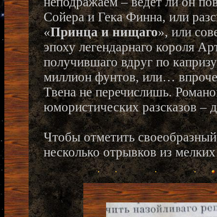
неподражаем – ведет ли он по
Сойера и Гека Финна, или ра
«
Принца и нищаго
», или со
эпоху легендарнаго короля Арт
получившаго вдруг по капризу
миллион фунтов, или… впроче
Твена не перечислишь. Романов
юмористических разсказов – д
Чтобы отметить своеобразный
несколько отрывков из мелких 