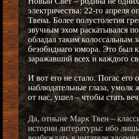
Новый Свет – родина не одних
электричества: 22-го апреля о
Твена. Более полустолетия гре
звучным эхом раскатывался по
обладал таким колоссальным з
безобиднаго юмора. Это был 
заражавший всех и каждого с
И вот его не стало. Погас его
наблюдательные глаза, умолк
от нас, ушел – чтобы стать в
Да, отныне Марк Твен – класси
истории литературы: ибо лиш
возбуждать в читателе здоров