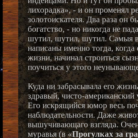
индейцами. Но и тут он пробыл
лихорадка», - и он променял р
золотоискателя. Два раза он б
богатство, - но никогда не пад
шутил, шутил, шутил. Самыя 
написаны именно тогда, когда 
жизни, начинал строиться сызн
поучиться у этого неунывающе
Куда ни забрасывала его жизнь
здравый, чисто-американский 
Его искрящийся юмор весь по
наблюдательности. Даже живот
вышучивающаго взгляда. Очень
муравья (в «
Прогулках за гр