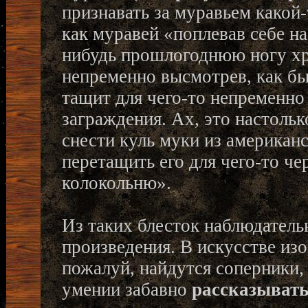
признавать за муравьем какой
как муравей «поплевав себе н
нибудь прошлогоднюю ногу хр
непременно высмотрев, как бы 
тащит для чего-то непременно
заграждения. Ах, это настольк
снести куль муки из американ
перетащить его для чего-то ч
колокольню».
Из таких блесток наблюдатель
произведения. В искусстве изо
пожалуй, найдутся соперники,
умении забавно
рассказыват