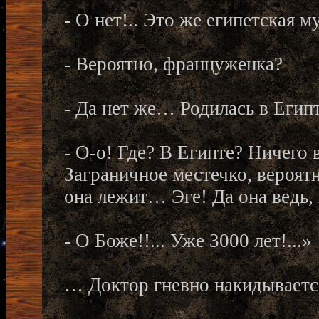
- О нет!.. Это же египетская 
- Вероятно, француженка?
- Да нет же… Родилась в Егип
- О-о! Где? В Египте? Ничего 
Заграничное местечко, вероя
она лежит… Эге! Да она ведь, 
- О Боже!!... Уже 3000 лет!...»
… Доктор гневно накидываетс