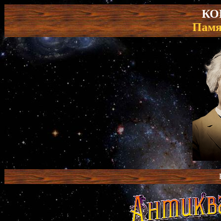
КО
Памя