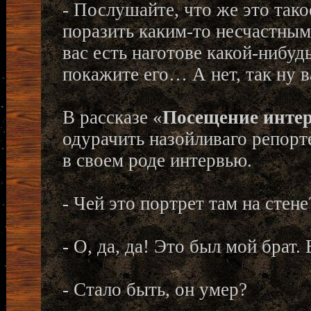
- Послушайте, что же это тако
поразить каким-то несчастным
вас есть наготове какой-нибуд
покажите его… А нет, так ну в
В рассказе «
Посещение инте
одурачить назойливаго репорт
в своем роде интервью.
- Чей это портрет там на стен
- О, да, да! Это был мой брат
- Стало быть, он умер?