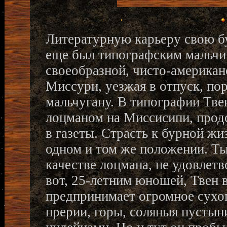
Литературную карьеру свою бу
еще был типографским мальчи
своеобразной, чисто-американс
Миссури, уезжая в отпуск, по
мальчугану. В типографии Твен
лоцманом на Миссисипи, прод
в газеты. Страсть к бурной жи
одном и том же положении. Т
качестве лоцмана, не удовлет
вот, 25-летним юношей, Твен 
предпринимает огромное сухоп
прерии, горы, соляныя пустын