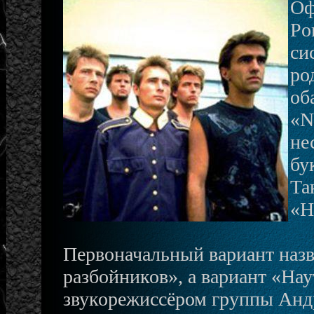
Оф
Po
си
ро
об
«N
не
бу
Та
«Н
Первоначальный вариант назв
разбойников», а вариант «Нау
звукорежиссёром группы Анд