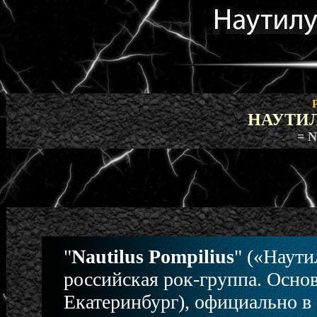
НАУТИ
= N
"
Nautilus Pompilius
" («Наути
российская рок-группа. Осно
Екатеринбург), официально в 