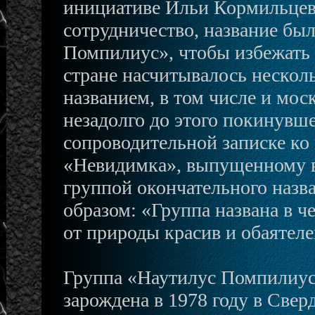
инициативе Ильи Кормильцева
сотрудничество, название бы
Помпилиус», чтобы избежать 
стране насчитывалось нескол
названием, в том числе и мо
незадолго до этого покинувш
сопроводительной записке ко
«Невидимка», выпущенному в 
группой окончательного наз
образом: «Группа названа в 
от природы красив и обаятеле
Группа «Наутилус Помпилиус»
зарождена в 1978 году в Све