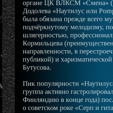
органе ЦК ВЛКСМ «Смена» (№ 
Додолева «Наутилус или Pomp
была обязана прежде всего м
подчёркнутому мелодизму, по
шлягерностью, профессионал
Кормильцева (преимуществен
направленности, в перестрое
публикой) и харизматической
Бутусова.
Пик популярности «Наутилуса
группа активно гастролировал
Финляндию в конце года) пос
о советском роке «Серп и ги