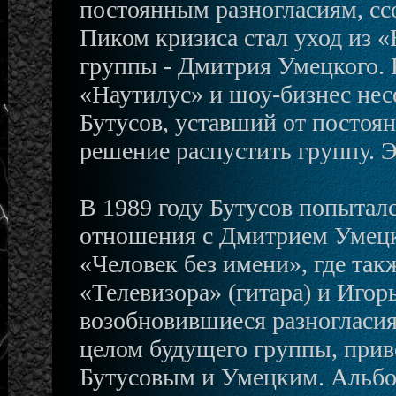
постоянным разногласиям, сс
Пиком кризиса стал уход из «
группы - Дмитрия Умецкого. 
«Наутилус» и шоу-бизнес нес
Бутусов, уставший от постоя
решение распустить группу. Э
В 1989 году Бутусов попытал
отношения с Дмитрием Умецки
«Человек без имени», где так
«Телевизора» (гитара) и Игор
возобновившиеся разногласия
целом будущего группы, прив
Бутусовым и Умецким. Альбо