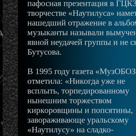
пафосная презентация в ГЦКЗ 
творчестве «Наутилуса» наме
нашедший отражение в альбом
музыканты называли вымучен
явной неудачей группы и не с
Бутусова.
В 1995 году газета «МузОБОЗ
отметила: «Никогда уже не
всплыть, торпедированному
нынешним торжеством
киркоровщины и попсятины,
завораживающе уральскому
«Наутилусу» на сладко-