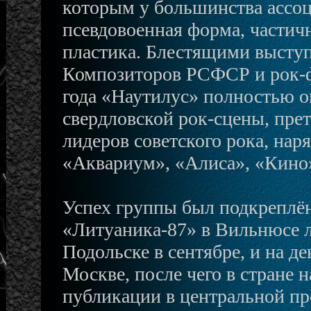
которым у большинства ассоц
псевдовоенная форма, частич
пластика. Блестящими высту
Композиторов РСФСР и рок-ф
года «Наутилус» полностью о
свердловской рок-сцены, прет
лидеров советского рока, на
«Аквариум», «Алиса», «Кино»
Успех группы был подкреплё
«Литуаника-87» в Вильнюсе л
Подольске в сентябре, и на д
Москве, после чего в стране 
публикации в центральной пре