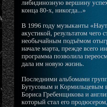
либидинозную вершину успе
конца 80-х, никогда...»
В 1996 году музыканты «Нау
акустикой, результатом чего с
необычайным подъёмом отыгр
начале марта, прежде всего и
программа позволила переосм
дала им новую жизнь.
Последними альбомами групп
Бутусовым и Кормильцевым в 
Бориса Гребенщикова и англи
который стал его продюсером,