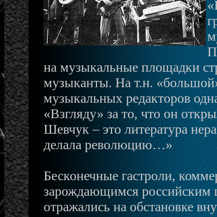
«
г
м
П
на музыкальные площадки ст
музыканты. На т.н. «большой
музыкальных редакторов одн
«Взгляду» за то, что он откры
Шевчук – это литература нер
делала революцию…»
Бесконечные гастроли, комме
зарождающимся российским ш
отражались на обстановке вну