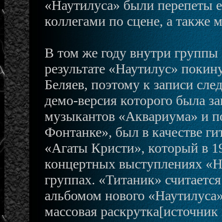
«Наутилуса» были перепеты е
коллегами по сцене, а также 
В том же году внутри группы 
результате «Наутилус» покин
Беляев, поэтому к записи сле
демо-версия которого была за
музыкантов «Аквариума» и по
Фонтанке», был в качестве г
«Агаты Кристи», который в 19
концертных выступлениях «На
группах. «Титаник» считает
альбомом нового «Наутилуса»
массовая раскрутка[источник 