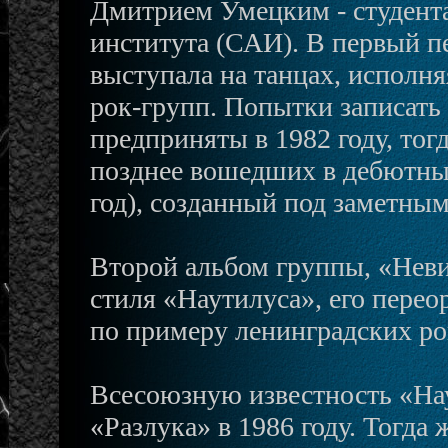
Дмитрием Умецким - студент
института (САИ). В первый п
выступала на танцах, исполн
рок-групп. Попытки записать
предприняты в 1982 году, тог
позднее вошедших в дебютны
год), созданный под заметным
Второй альбом группы, «Нев
стиля «Наутилуса», его пере
по примеру ленинградских ро
Всесоюзную известность «На
«Разлука» в 1986 году. Тогда