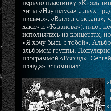
первую пластинку «Князь ти
хиты «Наутилуса» с двух пр
письмо», «Взгляд с экрана»,
хаки» и «Казанова»), плюс не
исполнялись на концертах, но
«Я хочу быть с тобой». Альб
альбомом группы. Популярнос
программой «Взгляд». Сергей
правда» вспоминал:
«
и
п
к