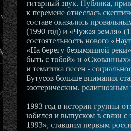
гитарный звук. Публика, при
к перемене отнеслась скепти
составе оказались провальны
(1990 год) и «Чужая земля» (
состоятельность нового «Наут
«На берегу безымянной реки»
быть с тобой» и «Скованных»
и тематика песен - социальн
Бутусов больше внимания ста
эзотерическим, религиозным 
1993 год в истории группы о
юбилея и выпуском в связи с
1993», ставшим первым росс