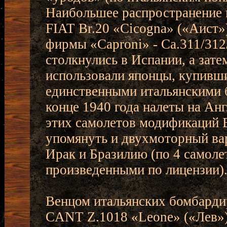
Наибольшее распространение 
FIAT Br.20 «Cicogna» («Аист»
фирмы «Caproni» - Са.311/312
столкнулись в Испании, а затем
использовали японцы, купивш
единственными итальянскими
конце 1940 года налеты на Ан
этих самолетов модификаций Вг
упомянуть и двухмоторный ва
Ирак и Бразилию (по 4 самоле
произведенными по лицензии)
Венцом итальянских бомбард
CANT Z.1018 «Leone» («Лев»)