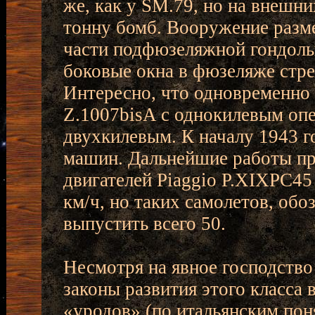
же, как у SM.79, но на внешн
тонну бомб. Вооружение разме
части подфюзеляжной гондолы 
боковые окна в фюзеляже стре
Интересно, что одновременно
Z.1007bisA с однокилевым оп
двухкилевым. К началу 1943 
машин. Дальнейшие работы пр
двигателей Piaggio P.XIXPC45 
км/ч, но таких самолетов, об
выпустить всего 50.
Несмотря на явное господств
законы развития этого класса
«уродов» (по итальянским пон