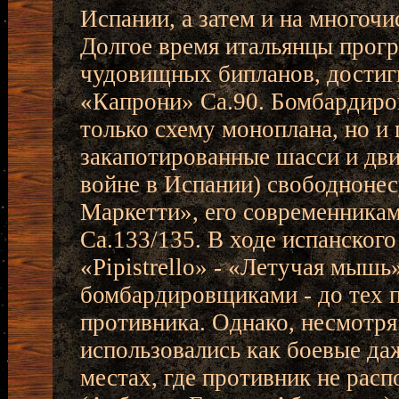
Испании, а затем и на многоч
Долгое время итальянцы прогр
чудовищных бипланов, достиг
«Капрони» Са.90. Бомбардиро
только схему моноплана, но и
закапотированные шасси и дви
войне в Испании) свободноне
Маркетти», его современника
Са.133/135. В ходе испанског
«Pipistrello» - «Летучая мыш
бомбардировщиками - до тех п
противника. Однако, несмотря
использовались как боевые даж
местах, где противник не расп