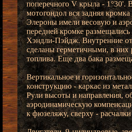
поперечного V крыла - 1°30'. 
мотогондол вся задняя кромка
Элероны имели весовую и аэр
передней кромке размещались
Хэндли-Пэйдж. Внутренние о
сделаны герметичными, в них 
топлива. Еще два бака размещ
Вертикальное и горизонтальн
конструкцию - каркас из мета
Рули высоты и направления, 
аэродинамическую компенсаци
к фюзеляжу, сверху - расчалки
Двигатели, 9-цилиндровые, зв