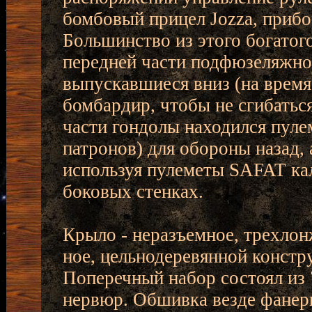
бомбовый прицел Jozza, прибо
Большинство из этого богатог
передней части подфюзеляжно
выпускавшиеся вниз (на время
бомбардир, чтобы не сгибаться
части гондолы находился пуле
патронов) для обороны назад, 
используя пулеметы SAFAT кал
боковых стенках.
Крыло - неразъемное, трехло
ное, цельнодеревянной констр
Поперечный набор состоял из 
нервюр. Обшивка везде фанерн