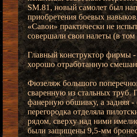
SM.81, новый самолет был нап
приобретения боевых навыков
«Савои» практически не испыт
совершали свои налеты (в том 
Главный конструктор фирмы -
хорошо отработанную смешан
Фюзеляж большого поперечног
сваренную из стальных труб. 
фанерную обшивку, а задняя -
перегородка отделяла пилотски
рядом, сверху над ними имели
были защищены 9,5-мм бронес