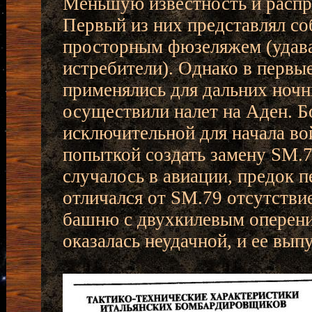
Меньшую известность и распр
Первый из них представлял со
просторным фюзеляжем (удава
истребители). Однако в первы
применялись для дальних ночн
осуществили налет на Аден. Б
исключительной для начала во
попыткой создать замену SМ.79
случалось в авиации, предок 
отличался от SM.79 отсутстви
башню с двухкилевым оперен
оказалась неудачной, и ее вып