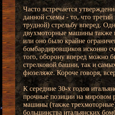
Часто встречается утверждени
данной схемы - то, что третий
трудной) стрельбу вперед. Од
двухмоторные машины также н
или оно было крайне ограниче
бомбардировщиков исконно сч
того, оборону вперед можно б
стрелковой башни, так и сам
фюзеляже. Короче говоря, все
К середине 30-х годов италья
прочные позиции на мировом 
машины (также трехмоторные)
большинства итальянских бом