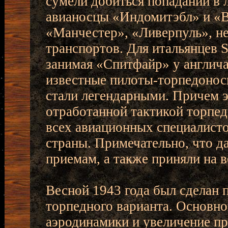
сумели добиться попаданий в
авианосцы «Индомитэбл» и «Ви
«Манчестер», «Ливерпуль», не
транспортов. Для итальянцев S
занимая «Спитфайр» у англича
известные пилоты-торпедоносц
стали легендарными. Причем э
отработанной тактикой торпед
всех авиационных специалисто
страны. Примечательно, что д
приемам, а также приняли на 
Весной 1943 года был сделан 
торпедного варианта. Основно
аэродинамики и увеличение п