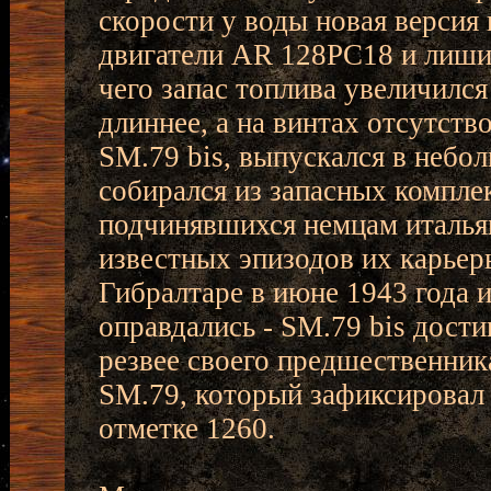
скорости у воды новая версия
двигатели AR 128РС18 и лиши
чего запас топлива увеличился
длиннее, а на винтах отсутств
SM.79 bis, выпускался в небол
собирался из запасных компле
подчинявшихся немцам италья
известных эпизодов их карьеры
Гибралтаре в июне 1943 года 
оправдались - SM.79 bis дости
резвее своего предшественник
SM.79, который зафиксировал
отметке 1260.