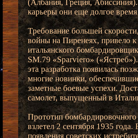
(Албания, Греция, Абиссиния)
карьеры они еще долгое время
Требование большей скорости
войны на Пиренеях, привело 
итальянского бомбардировщик
SM.79 «Sparviero» («Ястреб»)
эта разработка появилась поз
многие новинки, обеспечившие
заметные боевые успехи. Дост
самолет, выпущенный в Итали
Прототип бомбардировочного 
взлетел 2 сентября 1935 года.
появления советских истребит