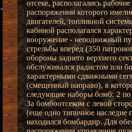
отсеке, располагались рабочие
распоряжении которого имели
двигателей, топливной систем
кабиной располагался характе
вооружение - неподвижный пу
стрельбы вперед (350 патронов
обороны заднего верхнего сек
обслуживался радистом или б
характерными сдвижными сегм
(смещенный направо), в котор
следующие наборы бомб: 2 по 6
За бомбоотсеком с левой стор
(еще одно типичное наследие 
находился бомбардир. Для обе
распоряжении управление рул