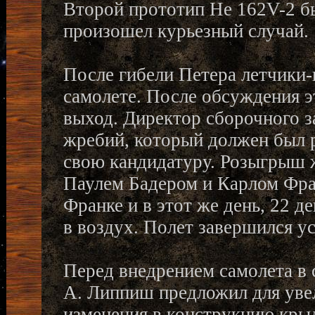
Второй прототип He 162V-2 был
произошел курьезный случай.
После гибели Петера летчики-
самолете. После обсуждения 
выход. Директор сборочного 
жребий, который должен был р
свою кандидатуру. Розыгрыш
Паулем Бадером и Карлом Фран
Франке и в этот же день, 22 д
в воздух. Полет завершился у
Перед внедрением самолета в
А. Липпиш предложил для уве
изменения в конструкцию крыл