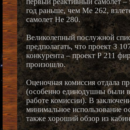
первый реактивный самолет – э
год раньше, чем Ме 262, взле
самолет He 280.
Великолепный послужной спис
предполагать, что проект З 10
конкурента – проект Р 211 фи
произошло.
Оценочная комиссия отдала пр
(особенно единодушны были в
работе комиссии). В заключен
минимальное использование ос
также хороший обзор из кабин