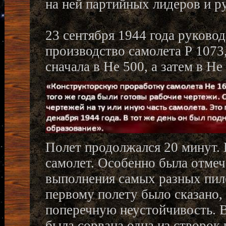
на ней партийных лидеров и р
23 сентября 1944 года руково
производство самолета Р 1073
сначала в He 500, а затем в He
Полет продолжался 20 минут. 
самолет. Особенно была отмеч
выполнения самых разных пил
первому полету было сказано,
поперечную неустойчивость. 
была сорвана одна из створок