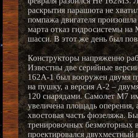
февраля разбился He 162M3. Л
раскрытия парашюта не хватил
помпажа двигателя произошла
марта отказ гидросистемы на
шасси. В этот же день был по
Конструкторы напряженно раб
Известны две серийные версии
162A-1 был вооружен двумя п
на пушку, а версия A-2 – дву
120 снарядами. Самолет M7 и
увеличена площадь оперения, а
хвостовая часть фюзеляжа. Б
тренировочных безмоторных в
проектировался двухместный в