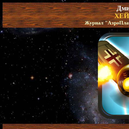
Дми
ХЕЙ
Журнал "АэроПлан"