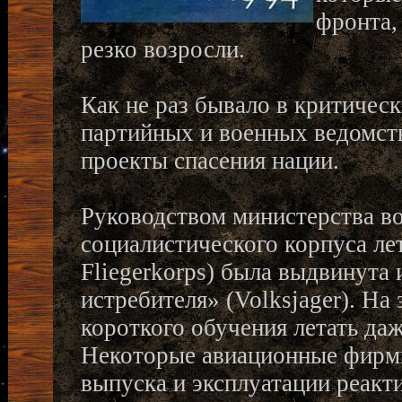
фронта,
резко возросли.
Как не раз бывало в критичес
партийных и военных ведомств
проекты спасения нации.
Руководством министерства в
социалистического корпуса летч
Fliegerkorps) была выдвинута 
истребителя» (Volksjager). Н
короткого обучения летать да
Некоторые авиационные фирмы
выпуска и эксплуатации реакт