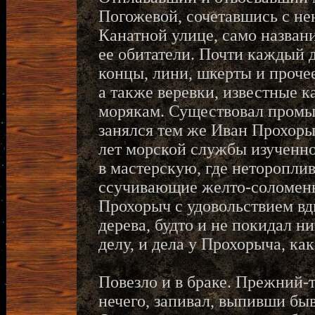
Погожевой, сочетавшись с не
Канатной улице, само назван
ее обитатели. Почти каждый 
концы, лини, шкерты и прочее
а также веревки, известные 
морякам. Существовал промы
занялся тем же Иван Прохорыч
лет морской службы изученно
в мастерскую, где неторопли
ссучивающие желто-соломенно
Прохорыч с удовольствием вд
дерева, будто и не покидал н
делу, и дела у Прохорыча, как
Повезло и в браке. Прежний-
нечего, запивал, выпивши бы