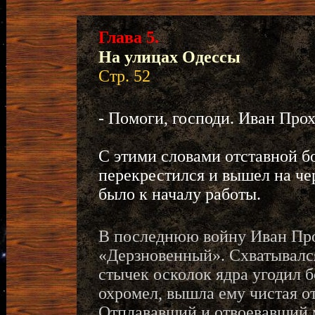
Глава 5.
На улицах Одессы
Стр. 52
- Помоги, господи. Иван Прох
С этими словами отставной 
перекрестился и вышел на чер
было к началу работы.
В последнюю войну Иван Пр
«Дерзновенный». Схватывался 
стычек осколок ядра угодил 
охромел, вышла ему чистая от
Отплававший и отвоевавший м