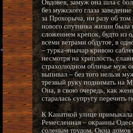
Овдовев, замуж она шла с бо
без мужского глаза заведение
за Прохорыча, ни разу об том
нового спутника жизни была г
сложением крепок, будто из о
всеми ветрами обдутое, в одно
– турка-янычар кривою саблею
несмотря на хриплость, слав
страхолюдном обличье муж ок
выпивал – без того нельзя му
трезвый руку поднимать на 
Она, в свою очередь, как же
старалась супругу перечить п
К Канатной улице примыкала
Ремесленная – окраины Одес
соленым трудом. Окна домов т