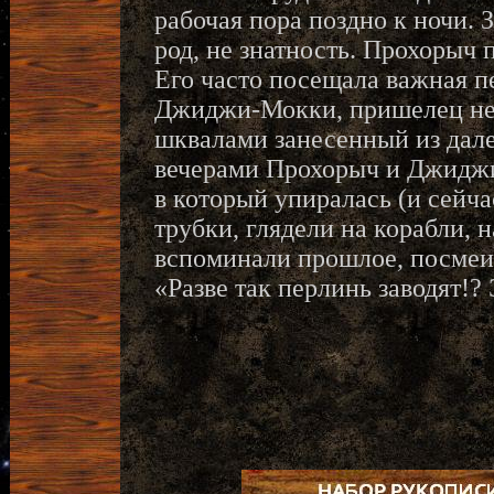
рабочая пора поздно к ночи. З
род, не знатность. Прохорыч
Его часто посещала важная п
Джиджи-Мокки, пришелец не
шквалами занесенный из дале
вечерами Прохорыч и Джидж
в который упиралась (и сейча
трубки, глядели на корабли, 
вспоминали прошлое, посмеи
«Разве так перлинь заводят!? 