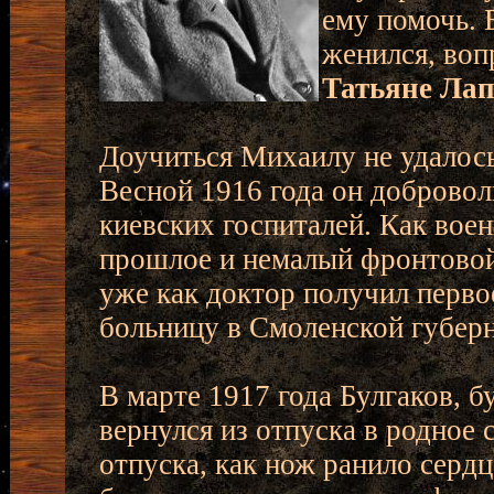
ему помочь. 
женился, воп
Татьяне Ла
Доучиться Михаилу не удалось
Весной 1916 года он добровол
киевских госпиталей. Как вое
прошлое и немалый фронтовой 
уже как доктор получил перво
больницу в Смоленской губер
В марте 1917 года Булгаков, 
вернулся из отпуска в родное 
отпуска, как нож ранило сердц