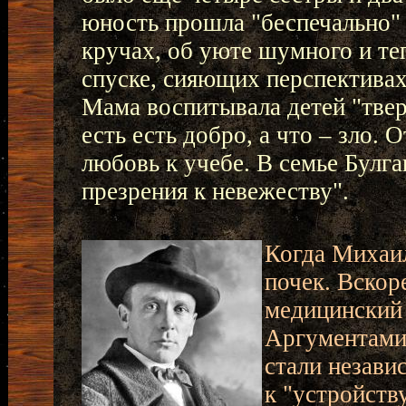
юность прошла "беспечально" 
кручах, об уюте шумного и те
спуске, сияющих перспективах
Мама воспитывала детей "твер
есть есть добро, а что – зло.
любовь к учебе. В семье Булга
презрения к невежеству".
Когда Михаил
почек. Вскор
медицинский 
Аргументами
стали незави
к "устройств