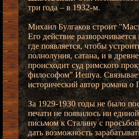
три года – в 1932-м.
Михаил Булгаков строит "Маст
Его действие разворачивается 
где появляется, чтобы устрои
полнолуния, сатана, и в древн
происходит суд римского прок
философом" Иешуа. Связывает
исторический автор романа о 
За 1929-1930 годы не было пос
печати не появилось ни единой
письмом к Сталину с просьбой
дать возможность зарабатыват