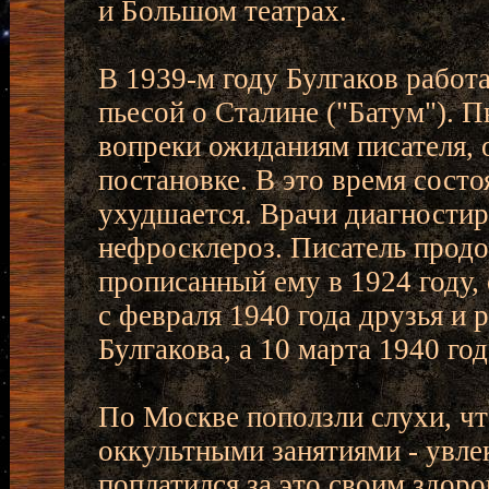
и Большом театрах.
В 1939-м году Булгаков работа
пьесой о Сталине ("Батум"). 
вопреки ожиданиям писателя, 
постановке. В это время состо
ухудшается. Врачи диагностир
нефросклероз. Писатель прод
прописанный ему в 1924 году,
с февраля 1940 года друзья и
Булгакова, а 10 марта 1940 год
По Москве поползли слухи, чт
оккультными занятиями - увле
поплатился за это своим здоро