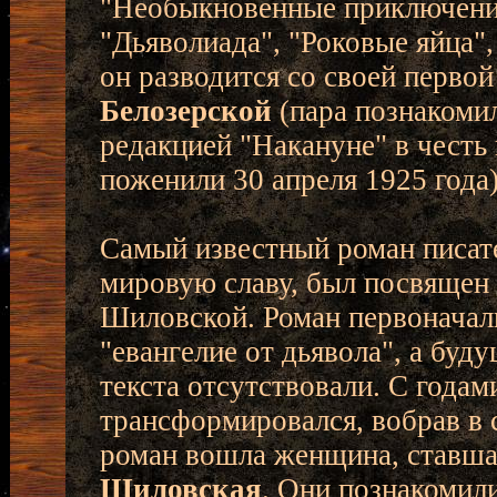
"Необыкновенные приключения 
"Дьяволиада", "Роковые яйца",
он разводится со своей перво
Белозерской
(пара познакомил
редакцией "Накануне" в честь
поженили 30 апреля 1925 года)
Самый известный роман писат
мировую славу, был посвящен 
Шиловской. Роман первоначал
"евангелие от дьявола", а буд
текста отсутствовали. С года
трансформировался, вобрав в с
роман вошла женщина, ставшая
Шиловская
. Они познакомили