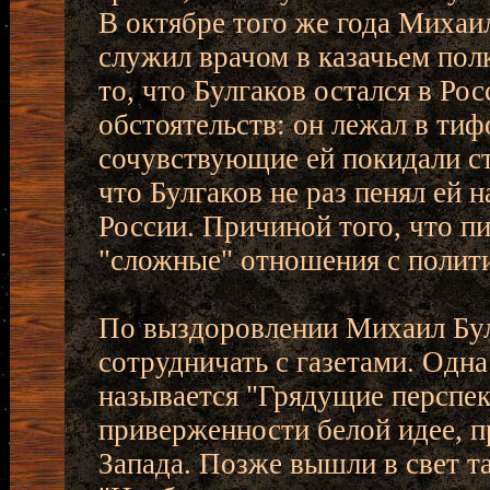
В октябре того же года Миха
служил врачом в казачьем полк
то, что Булгаков остался в Ро
обстоятельств: он лежал в тиф
сочувствующие ей покидали с
что Булгаков не раз пенял ей н
России. Причиной того, что пи
"сложные" отношения с полит
По выздоровлении Михаил Бул
сотрудничать с газетами. Одна
называется "Грядущие перспек
приверженности белой идее, п
Запада. Позже вышли в свет та