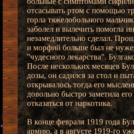
больные с симптомами сифили
отсасывать ртом с помощью т
горла тяжелобольного мальчика
заболел и вылечить помогла и
незамедлительно сделал. Прош
и морфий больше был не нужен
"чудесного лекарства". Булгако
После нескольких месяцев Бул
дозы, он садился за стол и пыт
открывалось тогда его мыслен
довольно быстро заметила его
отказаться от наркотика.
В конце февраля 1919 года Бу
армию, а в августе 1919-го у