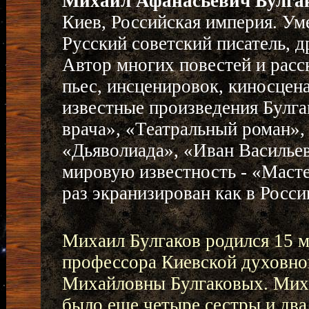
Михаил Афанасьевич Булга
Киев, Российская империя. Ум
Русский советский писатель, д
Автор многих повестей и расс
пьес, инсценировок, киносцен
известные произведения Булга
врача», «Театральный роман»,
«Дьяволиада», «Иван Василье
мировую известность - «Масте
раз экранизирован как в России
Михаил Булгаков родился 15 м
профессора Киевской духовно
Михайловны Булгаковых. Михаи
было еще четыре сестры и два 