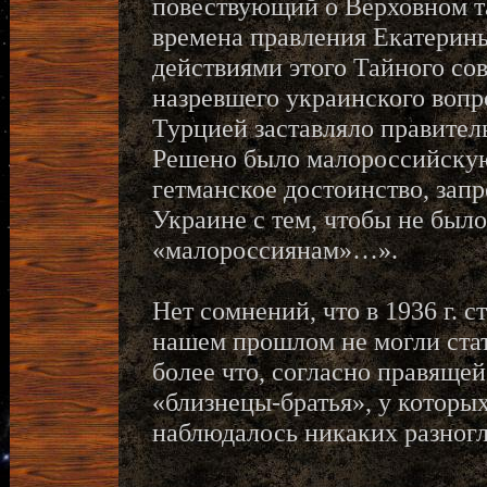
повествующий о Верховном та
времена правления Екатерины 
действиями этого Тайного сов
назревшего украинского вопр
Турцией заставляло правител
Решено было малороссийскую
гетманское достоинство, запр
Украине с тем, чтобы не был
«малороссиянам»…».
Нет сомнений, что в 1936 г. 
нашем прошлом не могли ста
более что, согласно правяще
«близнецы-братья», у которы
наблюдалось никаких разногл