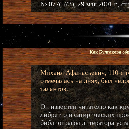
№ 077(573), 29 мая 2001 г., ст
Как Булгакова об
Михаил Афанасьевич, 110-я г
отмечалась на днях, был чел
талантов.
Он известен читателю как кр
либретто и сатирических про
библиографы литератора уста