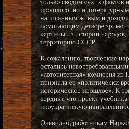
только сводом сухих фактов и
прошлого, но и литературным
написанным живым и доходч
помогающим детворе зримо п
картины из истории народов,
территорию СССР.
К сожалению, творческие на
остались невостребованными.
«авторитетная» комиссия из 
признала ее «политически вр
историческое прошлое». К то
вердикт, что проект учебник
проукраинскую направленнос
Очевидно, работникам Нарком