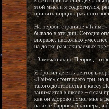
кто-то просверлил две больш
этой мысли я содрогнулся, ре
принять порцию ржаного виск
На первой странице «Таймс» к
бывало в эти дни. Сегодня оп
впервые, насколько уместнее 
на доске разыскиваемых прес
- Замечательно, Пеория, - от
Я бросил десять центов в кор
«Таймс» стоит всего три, но 
такого достоинства в кассу 
занимается в школе – я сам пр
как он здорово помог мне в д
на яхте Гарриса Браннера, я 