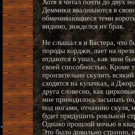
Хотя я читал почти до двух но
Деммики вваливаются в свою 
обменивающиеся теми коротк
видимо, зижделся их брак.
Не слышал я и Бастера, что б
породы корджи, лает на чрез
отдаются в ушах, как звон бь
своей способностью. Кроме то
пронзительно скулить всякий
сходятся на кулачках, а Джо
друга словесно, как цирковые
мне приходилось засыпать под
под ногами, отчаянно скуля, и
будет придушить рояльной ст
Однако прошлой ночью в квар
Это было довольно странно, 