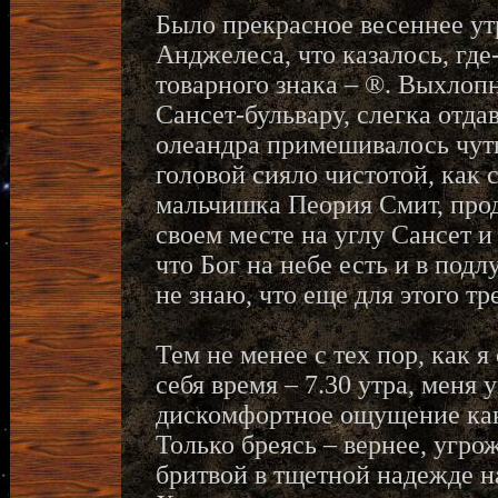
Было прекрасное весеннее утр
Анджелеса, что казалось, где
товарного знака – ®. Выхло
Сансет-бульвару, слегка отда
олеандра примешивалось чуть
головой сияло чистотой, как 
мальчишка Пеория Смит, прода
своем месте на углу Сансет и
что Бог на небе есть и в под
не знаю, что еще для этого тр
Тем не менее с тех пор, как я
себя время – 7.30 утра, меня
дискомфортное ощущение каког
Только бреясь – вернее, угр
бритвой в тщетной надежде нап