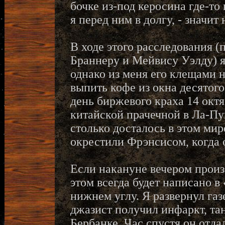
бочке из-под керосина где-то 
я перед ним в долгу, - значит 
В ходе этого расследования (
Браннеру и Мейвису Уэлду) я
однако из меня его клещами 
выпить кофе из окна десятог
день биржевого краха 14 октя
китайской прачечной в Ла-Пун
столько досталось в этом мире
окрестили Фрэнсисом, когда о
Если накануне вечером произ
этом всегда будет написано в
нижнем углу. Я развернул газ
джазист получил инфаркт, тан
Бербанке. Час спустя он отда