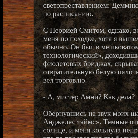
светопреставлением: Деммики
по расписанию.
С Пеорией Смитом, однако, вс
меня по походке, хотя я выше
обычно. Он был в мешковато
технологический», доходивши
фиолетовых бриджах, скрыва
отвратительную белую палочк
вел торговлю.
- А, мистер Амни? Как дела?
Обернувшись на звук моих ша
Анджелес таймс». Темные оч
солнце, и меня кольнула непр