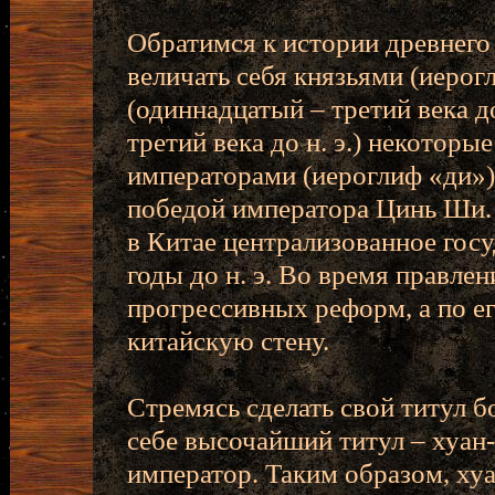
Обратимся к истории древнего
величать себя князьями (иерог
(одиннадцатый – третий века до
третий века до н. э.) некоторы
императорами (иероглиф «ди»
победой императора Цинь Ши. 
в Китае централизованное госу
годы до н. э. Во время правле
прогрессивных реформ, а по е
китайскую стену.
Стремясь сделать свой титул 
себе высочайший титул – хуан-
император. Таким образом, хуа