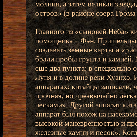
молния, а затем великая звезд
остров» (в районе озера Грома
Главного из «сыновей Неба» ки
помощника – Фэн. Пришельцы 
создавать земные карты и «ри
брали пробы грунта и камней.
еще два пункта: в специально 
Луня и в долине реки Хуанхэ. 
аппаратах: китайцы записали, 
прочная, но чрезвычайно легка
песками». Другой аппарат ки
аппарат был похож на насекомо
высокой маневренностью и про
железные камни и песок». Ког