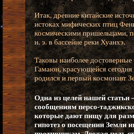
Итак, древние китайские исто
истоках мифических птиц Фен
космическими пришельцами, п
н. э. в бассейне реки Хуанхэ.
Таковы наиболее достоверные 
Гамаюн, красующейся сегодня 
родился и первый космонавт Зе
Одна из целей нашей статьи 
сообщениям персо-таджикско
которые дают пищу для раз
гипотез о посещении Земли 
противникам. Другая цель ста