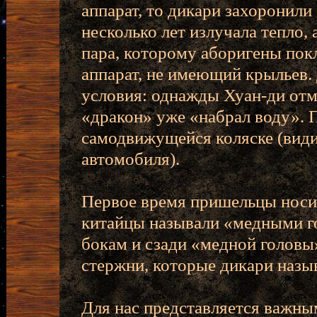
аппарат, то дикари захоронили
несколько лет излучала тепло,
пара, которому аборигены пок
аппарат, не имеющий крыльев.
условия: однажды Хуан-ди отме
«дракон» уже «набрал воду». 
самодвижущейся коляске (види
автомобиля).
Первое время пришельцы носи
китайцы называли «медными го
бокам и сзади «медной головы
стержни, которые дикари назы
Для нас представляется важным