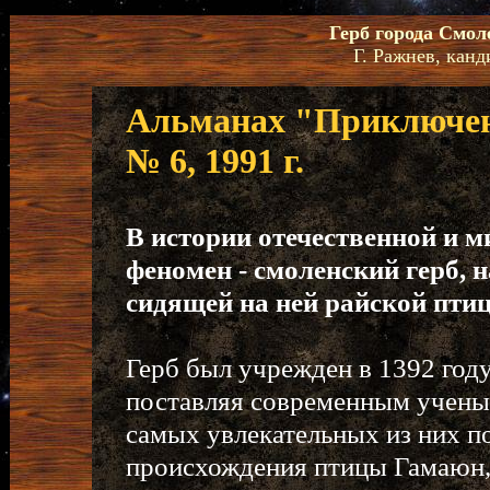
Герб города Смо
Г. Ражнев, кан
Альманах "Приключен
№ 6, 1991 г.
В истории отечественной и 
феномен - смоленский герб, 
сидящей на ней райской пти
Герб был учрежден в 1392 году
поставляя современным ученым
самых увлекательных из них п
происхождения птицы Гамаюн,