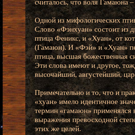
считалось, что воля Гамаюна –
Одной из мифологических птиц
Слово «Фэнхуан» состоит из д
птица Феникс, и «Хуан», от к
(Гамаюн). И «Фэй» и «Хуан» пе
птица, высшая божественная си
Эти слова имеют и другое, то
высочайший, августейший, цар
Примечательно и то, что и пра
«хуан» имело идентичное значе
термин «гамаюн» применялся 
выражения превосходной степе
этих же целей.