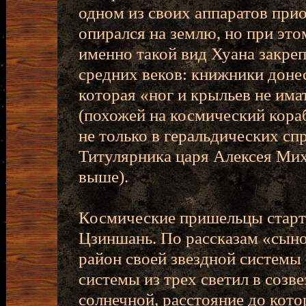
одном из своих аппаратов прио
опирался на землю, но при это
именно такой вид Хуана закреп
средних веков: книжники доне
которая «ног и крыльев не имат
(похожей на космический кора
не только в геральдических сп
Титулярника царя Алексея Мих
выше).
Космические пришельцы старт
Цзиншань. По рассказам «сыно
район своей звездной системы 
системы из трех светил в созв
солнечной, расстояние до кото