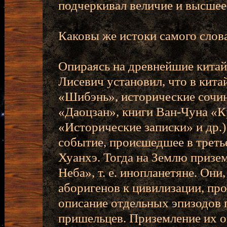
подчеркивал величие и высшее
Каковы же истоки самого слов
Опираясь на древнейшие китайс
Лисевич установил, что в кита
«Шибэнь», исторические сочин
«Даоцзан», книги Ван-Чуна «
«Исторические записки» и др.
событие, происшедшее в третье
Хуанхэ. Тогда на Землю приз
Неба», т. е. инопланетяне. Он
аборигенов к цивилизации, пр
описание отдельных эпизодов 
пришельцев. Приземление их оп