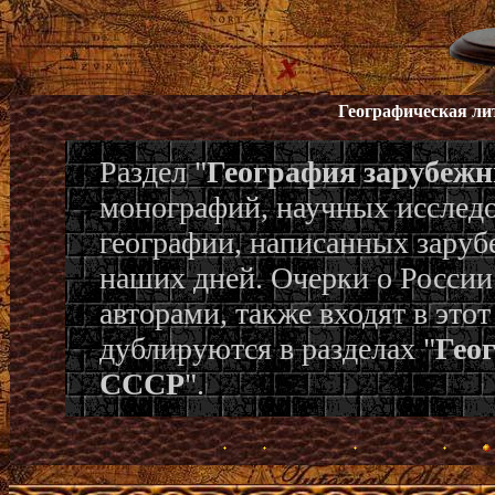
Географическая ли
Раздел "
География зарубежн
монографий, научных исследо
географии, написанных заруб
наших дней. Очерки о Росси
авторами, также входят в это
дублируются в разделах "
Гео
СССР
".