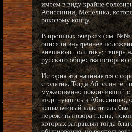
имеем в виду крайне болезне
Абиссинии, Менелика, котор
роковому концу.
В прошлых очерках (см. №№ 2
описали внутреннее положен
внешнюю политику; теперь н
русскаго общества историю 
История эта начинается с со
столетия. Тогда Абиссинией 
мужественно покончивший с со
вторгнувшись в Абиссинию, о
вспыльчивый властитель был 
пережить позора плена, пок
которых заправлял тогда благ
обыкновения, не воспользова