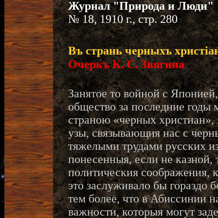
Журнал "Природа и Люди"
№ 18, 1910 г., стр. 280
Въ странь черныхъ христiа
Очеркъ К. С. Звягина
Занятое то войной с Японией
общество за последние годы 
страною «черных христиан»,
узы, связывающия нас с чер
тяжелыми трудами русских из
понесенныя, если не казной, 
политическия соображения, ко
это заслуживало бы гораздо б
тем более, что в Абиссинии 
важности, которыя могут зад