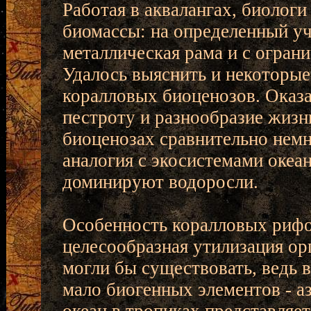
Работая в аквалангах, биолог
биомассы: на определенный уч
металлическая рама и с огра
Удалось выяснить и некоторы
коралловых биоценозов. Оказа
пестроту и разнообразие жизн
биоценозах сравнительно немн
аналогия с экосистемами океа
доминируют водоросли.
Особенность коралловых рифов
целесообразная утилизация ор
могли бы существовать, ведь в
мало биогенных элементов - а