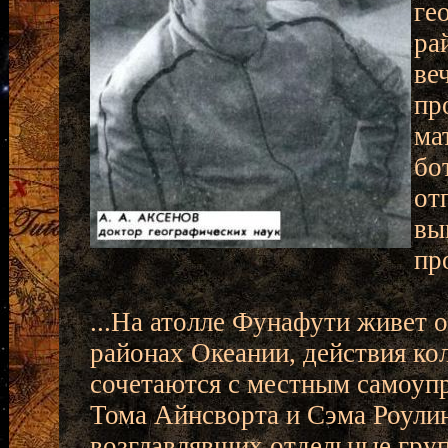
ге
ра
ве
пр
ма
бо
от
вы
пр
...На атолле Фунафути живет о
районах Океании, действия ко
сочетаются с местным самоупр
Тома Айнсворта и Сэма Роулинз
возглавлявших отдельные груп