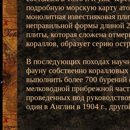
подробную морскую карту атол
монолитная известняковая пли
неправильной формы длиной 2
плиты, которая сложена отме
кораллов, образует серию ост
В последующих походах научн
фауну собственно коралловых 
выполнить более 700 бурений 
мелководной прибрежной части
проведенных под руководством
один в Англии в 1904 г., друго