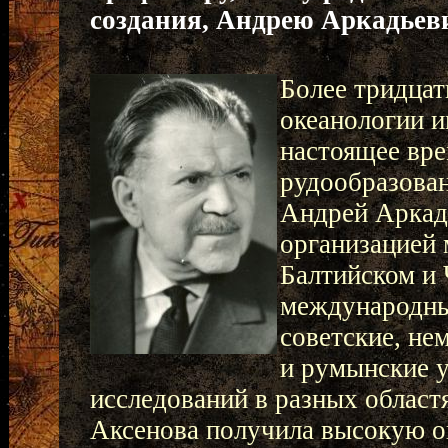
создания, Андрею Аркадьеви
Более тридцат
океанологии 
настоящее вре
рудообразован
Андрей Аркадь
организацией
Балтийском и
международны
советские, не
и румынские 
исследований в разных областя
Аксенова получила высокую о