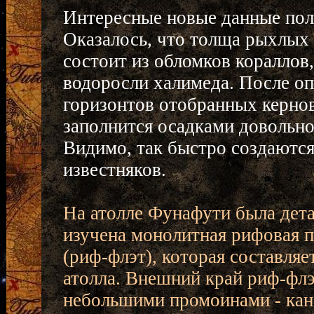
Интересные новые данные полу
Оказалось, что толща рыхлых 
состоит из обломков кораллов,
водоросли халимеда. После оп
горизонтов отобранных кернов
заполнится осадками довольно 
Видимо, так быстро создаютс
известняков.
На атолле Фунафути была дет
изучена монолитная рифовая 
(риф-флэт), которая составляе
атолла. Внешний край риф-флэ
небольшими промоинами - кан