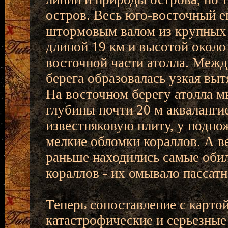
остров. Весь юго-восточный е
штормовым валом из крупных 
длиной 19 км и высотой около 
восточной части атолла. Меж
берега образовалась узкая выт
На восточном берегу атолла м
глубины почти 20 м акваланг
известняковую плиту, у подно
мелкие обломки кораллов. А в
раньше находились самые оби
кораллов - их омывало пассатн
Теперь сопоставление с картой
катастрофические и серьезные