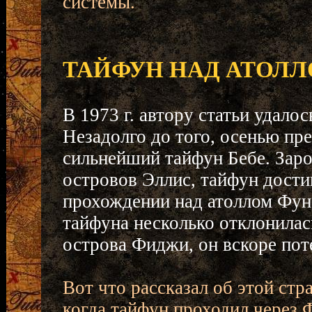
системы.
ТАЙФУН НАД АТОЛ
В 1973 г. автору статьи удало
Незадолго до того, осенью пр
сильнейший тайфун Бебе. Заро
островов Эллис, тайфун дости
прохождении над атоллом Фун
тайфуна несколько отклонилас
острова Фиджи, он вскоре по
Вот что рассказал об этой стр
когда тайфун проходил через 