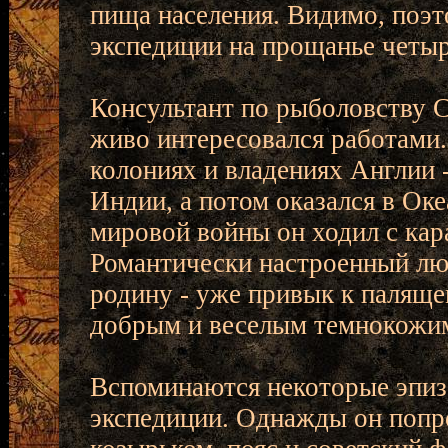
пища населения. Видимо, поэ
экспедиции на прощанье четы
Консультант по рыболовству С
живо интересовался работами.
колониях и владениях Англии 
Индии, а потом оказался в Ок
мировой войны он ходил с кар
Романтически настроенный люб
родину - уже привык к паляще
добрым и веселым темнокожим
Вспоминаются некоторые эпи
экспедиции. Однажды он попр