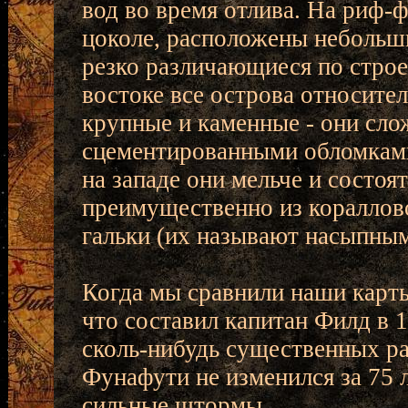
вод во время отлива. На риф-ф
цоколе, расположены небольш
резко различающиеся по стро
востоке все острова относите
крупные и каменные - они сл
сцементированными обломками
на западе они мельче и состоят
преимущественно из кораллово
гальки (их называют насыпным
Когда мы сравнили наши карты
что составил капитан Филд в 18
сколь-нибудь существенных ра
Фунафути не изменился за 75 л
сильные штормы...