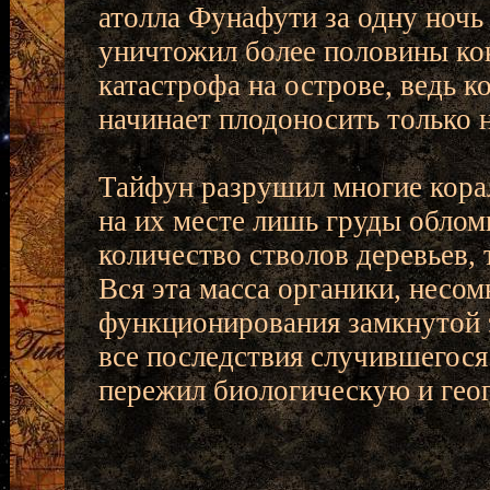
атолла Фунафути за одну ночь 
уничтожил более половины кок
катастрофа на острове, ведь к
начинает плодоносить только 
Тайфун разрушил многие корал
на их месте лишь груды облом
количество стволов деревьев,
Вся эта масса органики, несо
функционирования замкнутой 
все последствия случившегося
пережил биологическую и ге