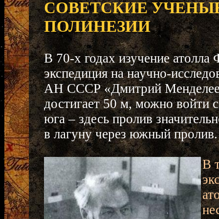
СОВЕТСКИЕ УЧЕНЫ
ПОЛИНЕЗИИ
В 70-х годах изучение атолла
экспедиция на научно-исследо
АН СССР «Дмитрий Менделеев»
достигает 50 м, можно войти с
юга – здесь пролив значитель
в лагуну через южный пролив.
В 
эк
ат
не