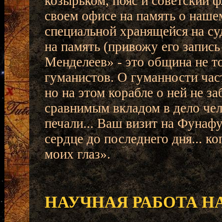
козырьком, пояс и советский ф
своем офисе на память о нашем
специальной хранящейся на суд
на память (привожу его запис
Менделеев» - это община не т
гуманистов. О гуманности час
но на этом корабле о ней не за
сравнимым вкладом в дело чел
печали... Ваш визит на Фунафу
сердце до последнего дня... ко
моих глаз».
НАУЧНАЯ РАБОТА Н