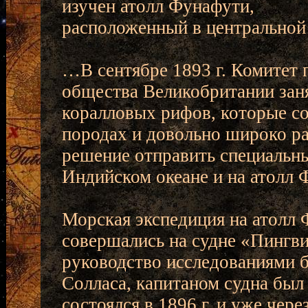
изучен атолл Фунафути,
расположенный в центральной 
…В сентябре 1893 г. Комитет
общества Великобритании зан
коралловых рифов, которые с
породах и довольно широко р
решение отправить специальны
Индийском океане и на атолл 
Морская экспедиция на атолл 
совершались на судне «Пингв
руководство исследованиями б
Солласа, капитаном судна был
состоялся в 1896 г. и уже чере