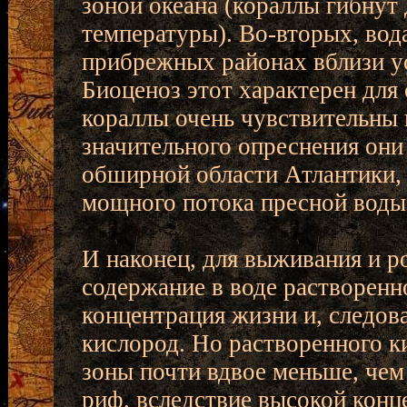
зоной океана (кораллы гибну
температуры). Во-вторых, вод
прибрежных районах вблизи ус
Биоценоз этот характерен для 
кораллы очень чувствительны 
значительного опреснения они 
обширной области Атлантики, 
мощного потока пресной воды
И наконец, для выживания и р
содержание в воде растворенн
концентрация жизни и, следов
кислород. Но растворенного к
зоны почти вдвое меньше, че
риф, вследствие высокой конц