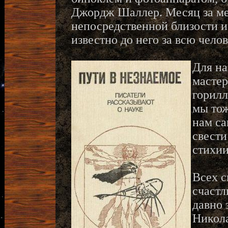
Джордж Шаллер. Месяц за ме
непосредственной близости и 
известно до него за всю чел
Для на
мастер
горилл
мы тож
нам са
свести
стихии
Всех с
счастл
давно 
Никол