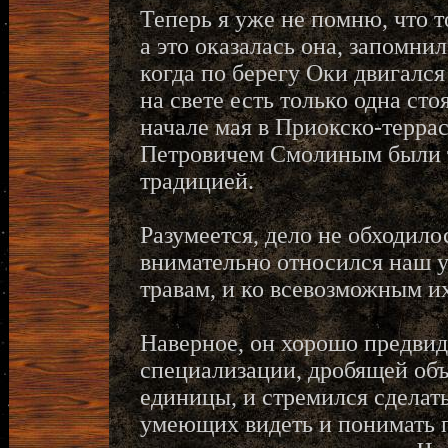
Теперь я уже не помню, что т
а это оказалась она, запомни
когда по берегу Оки двигался
на свете есть только одна ст
начале мая в Приокско-терра
Петровичем Смолиным были то
традицией.
Разумеется, дело не обходил
внимательно относился наш уч
травам, и ко всевозможным и
Наверное, он хорошо предвид
специализации, дробящей объ
единицы, и стремился сделат
умеющих видеть и понимать п