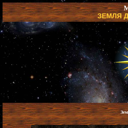
М
ЗЕМЛЯ 
Зем