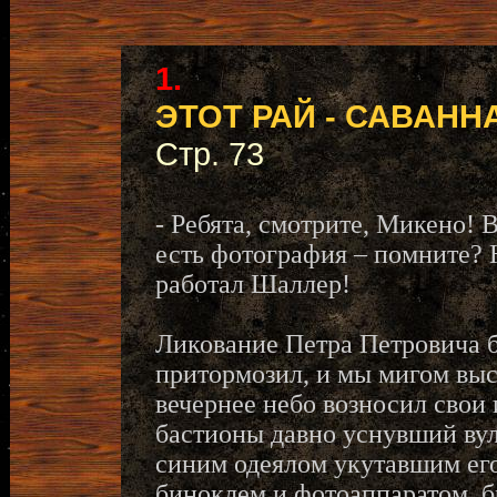
1.
ЭТОТ РАЙ - САВАНН
Стр. 73
- Ребята, смотрите, Микено! 
есть фотография – помните? 
работал Шаллер!
Ликование Петра Петровича 
притормозил, и мы мигом вы
вечернее небо возносил свои
бастионы давно уснувший вул
синим одеялом укутавшим ег
биноклем и фотоаппаратом, б