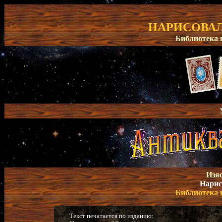
НАРИСОВАЛ
Библиотека 
Изя
Нарис
Библиотека 
Текст печатается по изданию: