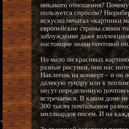
никакого отношения? Почему
пользуется спросом? Нюрнбе
искусно печатал «картинки ма
европейские страны своим то
заблуждение даже коллекцион
настоящие знаки почтовой оп
Но мало ли красивых картино
разные рисунки, они нас инт
Наклеешь на конверт – и он 
далекую тундру или к тепло
несут определенную почтову
встречаемся. В каком доме н
300 тысяч почтальонов разно
миллиардов писем. И на каждо