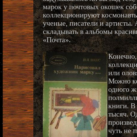
марок у почтовых окошек со
коллекционируют космонавты
ученые, писатели и артисты. 
складывать в альбомы красив
«Почта».
Конечно,
коллекци
или олов
Можно к
одного ж
полмилли
книги. В
тысяч. Од
произвед
чуть не 