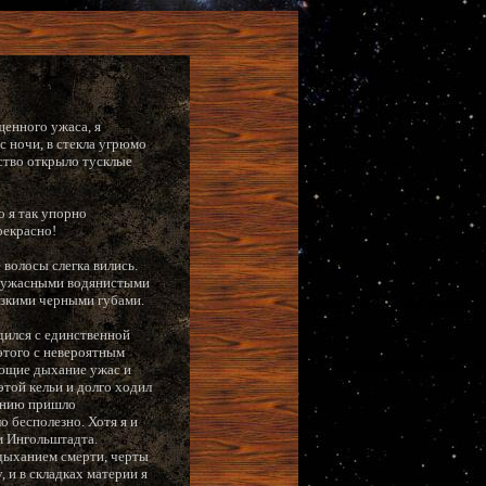
щенного ужаса, я
с ночи, в стекла угрюмо
ество открыло тусклые
о я так упорно
рекрасно!
 волосы слегка вились.
го ужасными водянистыми
 узкими черными губами.
дился с единственной
этого с невероятным
вающие дыхание ужас и
этой кельи и долго ходил
нению пришло
о бесполезно. Хотя я и
м Ингольштадта.
 дыханием смерти, черты
, и в складках материи я