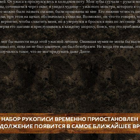
й. От ужаса я проснулся весь в холодном поту. Мои зубы стучали – руки и ног
ы, сочившемся через окно, я увидел чудище – ужасного монстра, которого я с
 это можно было назвать глазами, были прикованы ко мне. Его нижняя челюсть ше
ки, при этом на щеках обозначилась ухмылка. Возможно, он что-то говорил, н
 вероятно, чтобы схватить меня, но я увернулся и бросился вниз по лестнице. Я
, меряя его шагами и прислушиваясь к каждому шороху, боясь, что это приближ
 мог бы вынести вида этой ужасной личины. Ожившая мумия не могла бы выгл
ивал его, пока он не был закончен: он был безобразен. Но когда эти мышцы, э
олучилось такое, что не мог придумать даже Данте.