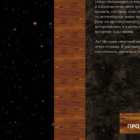
увидел копошащихся черве
в бледножелтом свете лун
кровати, его глаза, если
то нечленораздельные зву
руку он протянул вперед,
котором я жил, и в ночи
которому я дал жизнь.
Ах! Ни один смертный не
этого чудища. Я рассматр
способность двигаться, п