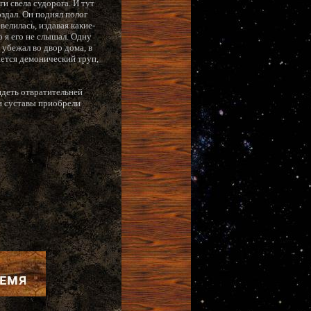
и свела судорога. И тут
оздал. Он поднял полог
велилась, издавая какие-
о я его не слышал. Одну
 убежал во двор дома, в
ается демонический труп,
ядеть отвратительней
ти суставы приобрели