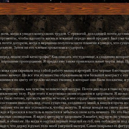
ночь, когда я увидел конец своих трудов. С тревогой, доходящей почти до свя
струменты, чтобы вдохнуть жизнь в лежащий передо мной предмет. Был уже ча
а почти догорела, когда в мерцании полупогасшего пламени я увидел, что сущ
дохнуло. Затем по его членам прокатилась судорога.
 перед лицом этой катастрофы? Как описать это чудовище, к созданию которог
 хорошими пропорциями. Я придал ему также привлекательные черты лица. П
я кожа едва скрывала под собой работу мышц и артерий. Его черные блестящие
овно жемчуг. Но все эти излишества образовывали тем больший контраст с е
авшимися по цвету от тускло-желтых глазниц, в которые они были посажены, и
ь непостоянны, как чувства человеческой натуры. Почти два года я тяжело тру
евленному телу. Ради этого я жертвовал своим отдыхом и здоровьем. Я желал 
 все было готово, прелесть мечты исчезла, и мое сердце наполнили перехваты
состоянии выносить вид этого существа, созданного мной, я кинулся прочь из 
, потому что не мог успокоиться, чтобы заснуть. В конце концов на смену вол
жде я бросился в постель и попытался забыться сном хоть немного. Но это был
ужасные сновидения. Я видел цветущую здоровьем Элизабет, идущую по улица
й, я обнял ее. Но когда я ощутил первый поцелуй ее губ, она побледнела под
увидел, что держу в руках тело моей умершей матери. Саван покрывал ее фигуру