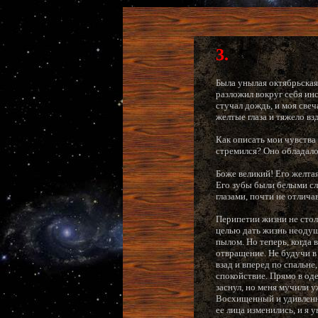
3.
Была унылая октябрьская 
разложил вокруг себя ин
стучал дождь, и моя свеч
желтые глаза и тяжело вз
Как описать мои чувства
стремился? Оно обладало
Боже великий! Его желта
Его зубы были белыми сл
глазами, почти не отлич
Перипетии жизни не стол
целью дать жизнь неодуш
пылом. Но теперь, когда
отвращение. Не будучи в 
взад и вперед по спальне
спокойствие. Прямо в оде
заснул, но меня мучили 
Восхищенный и удивленны
ее лица изменились, и я 