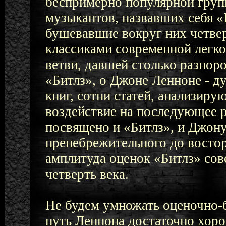
беспримерно популярной груп
музыкантов, назвавших себя «
бушевавшие вокруг них четвер
классиками современной легк
ветви, давшей столько разнор
«Битлз», о Джоне Ленноне - д
книг, сотни статей, анализиру
воздействие на последующее 
посвящено и «Битлз», и Джону
пренебрежительного до востор
амплитуда оценок «Битлз» со
четверть века.
Не будем умножать оценочно-
путь Леннона достаточно хор