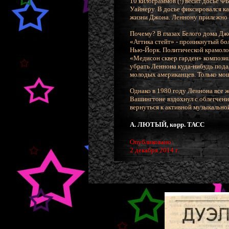
10 килограммов (!) весит досье 
Уайнеру. В досье фиксировался к
жизни Джона. Леннону прилежно «
Почему? В глазах Белого дома Дж
«Аттика стейт» - проникнутый б
Нью-Йорк. Политической крамолой
«Медисон сквер гарден» компози
убрать Леннона куда-нибудь пода
молодых американцев. Только мо
Однако в 1980 году Леннона все 
Вашингтоне вздохнул с облегчени
вернуться к активной музыкально
А. ЛЮТЫЙ, корр. ТАСС
Опубликовано:
2 декабря 2014 г.