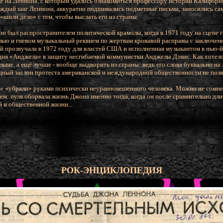
ФБР на Леннона, с которым удалось ознакомиться профессору истории Калифор
аждый шаг Леннона, аккуратно подшивались подметные письма, заносились са
шили дело» с тем, чтобы выслать его из страны.
он был распространителем политической крамолы, когда в 1971 году на сцене 
олью и гневом музыкальный реквием по жертвам кровавой расправы с заключе
 прозвучала в 1972 году для властей США и исполненная музыкантом в нью-
ция «Анджела» в защиту несгибаемой коммунистки Анджелы Дэвис. Как хоте
льше, а ещё лучше - вообще выдворить из страны: ведь его слова буквально н
щный заслон протеста американской и международной общественности не поз
же «убрали» руками психически неуравновешенного человека. Можно не сомнев
ем: пуля оборвала жизнь Джона именно тогда, когда он после сравнительно дл
й и общественной жизни...
РОК-ЭНЦИКЛОПЕДИЯ