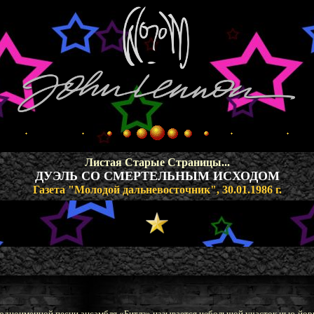
Листая Старые Страницы...
ДУЭЛЬ СО СМЕРТЕЛЬНЫМ ИСХОДОМ
Газета "Молодой дальневосточник", 30.01.1986 г.
ь одноименной песни ансамбля «Битлз» называется небольшой участок нью-йорк