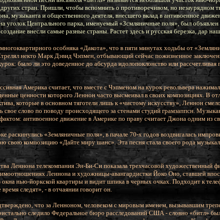
других стран. Пришли, чтобы вспомнить о противоречивом, но незаурядном т
на, музыканта и общественного деятеля, внесшего вклад в антивоенное движен
она уголок Центрального парка, именуемый «Зсмляничные поля», был объявле
создание внесли самые разные страны. Растет здесь и русская березка, дар наш
 у многоквартирного особняка «Дакота», что в пяти минутах ходьбы от «Земля
Стрелял некто Марк Дэвид Чэпмен, отбывающий сейчас пожизненное заключени
курок: было ли это доведенное до абсурда идолопоклонство или рассчетливая
ессивная Америка считает, что вместе с Чэпменом на курок револьвера нажима
щенные ценности которого Леннон часто высмеивал в своих композициях. В от
ива, которые в основном тяготели лишь к «чистому искусству», Леннон смело 
ь свое слово по поводу происходящего за стенами студий грамзаппсн. Музыкан
я фактом: антивоенное движение в Америке по праву считает Джона одним из с
рке раскинулись «Земляничные поля», в пачале 70-х годов воздвигалась импров
рю свою композицию «Дайте миру шанс». Эта песня стала своего рода музыка
тва Леннона телекомпания Эн-Би-Си показала трехчасовой художественный фи
аимоотношениях Леннона и художницы-авангардистки Йоко Оно, ставшей впос
 окна нью-йоркской квартиры и видит шпика в черных очках. Подходит к телеф
время следят», - в отчаянии говорит он.
дтверждено, что за Ленноном, человеком с мировым именем, вызывавшим трепе
пристально следило Федеральное бюро расследований США - словно «битл» бы