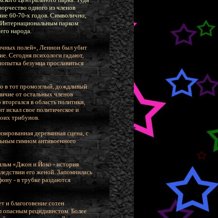
ворчество одного из членов
ие 60-70-х годов. Символично,
н Интернациональным парком
его народа.
ничных полей», Леннон был убит
е. Сегодня психологи гадают,
 попытка безумца прославиться
ло в тот промозглый, дождливый
личие от остальных членов
вторгался в область политики,
т искал свое политическое и
воих трибунов.
изированная деревянная сцена, с
льным гимном антивоенного
льм «Джон и Йоко - история
ледствии его женой. Запомнилась
ону - в трубке раздаются
т и благоговение сотен
л опасным рецидивистом. Более