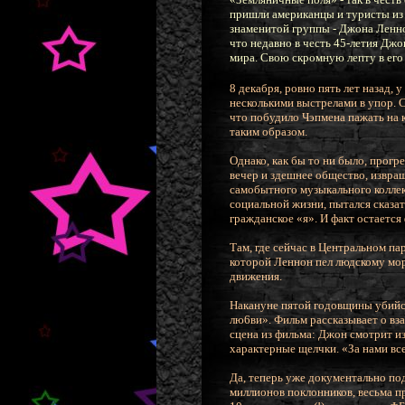
пришли американцы и туристы из 
знаменитой группы - Джона Ленно
что недавно в честь 45-летия Дж
мира. Свою скромную лепту в его 
8 декабря, ровно пять лет назад,
несколькими выстрелами в упор. 
что побудило Чэпмена пажать на 
таким образом.
Однако, как бы то ни было, прогр
вечер и здешнее общество, извра
самобытного музыкального коллект
социальной жизни, пытался сказат
гражданское «я». И факт остаетс
Там, где сейчас в Центральном па
которой Леннон пел людскому мо
движения.
Накануне пятой годовщины убийс
лю6ви». Фильм рассказывает о вз
сцена из фильма: Джон смотрит из
характерные щелчки. «За нами все 
Да, теперь уже документально по
миллионов поклонников, весьма 