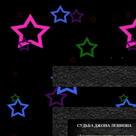
СУДЬБА ДЖОНА ЛЕННОНА
«Земляничные поля» - так в чест