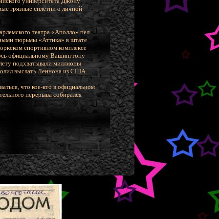
нийского университета Джону
мые грязные сплетни о личной
гарлемского театра «Аполло» пел
нными тюрьмы «Аттика» в штате
йоркском спортивном комплексе
лось официальному Вашингтону
а лету подхватывали миллионы
волил выслать Леннона из США.
аться, что кое-кто в официальном
ительного перерыва собирался