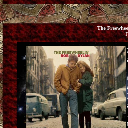
The Freewhee
Г