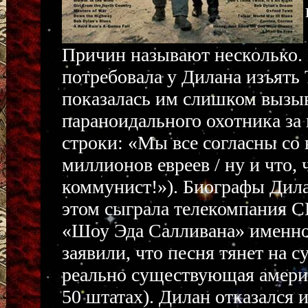
Причин называют несколько. 
потребовала у Дилана изъять T
показалась им слишком вызыв
параноидального охотника за 
строки: «Мы все согласны со 
миллионов евреев / ну и что, 
коммунист!»). Биографы Дила
этом сыграла телекомпания C
«Шоу Эда Салливана» именно
заявили, что песня тянет на с
реально существующая америк
50 штатах). Дилан отказался