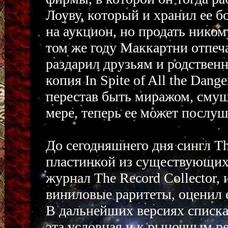
Лоуву, который и хранил ее бо
на аукцион, но продать ником
том же году Маккартни отпеча
раздарил друзьям и родственн
копия In Spite of All the Dan
перестав быть миражом, сму
мере, теперь ее может послу
До сегодняшнего дня сингл T
пластинкой из существующих 
журнал The Record Collector,
виниловые раритеты, оценил 
В дальнейших версиях списка 
эта условная и к рыночным р