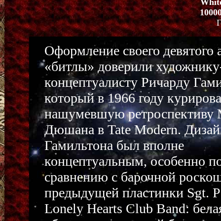
Whit
1000
Г
Оформление своего девятого 
«битлы» доверили художнику
концептуалисту Ричарду Гами
который в 1966 году куриров
нашумевшую ретроспективу 
Дюшана в Tate Modern. Дизай
Гамильтона был вполне
концептуальным, особенно п
сравнению с барочной роско
предыдущей пластинки Sgt. Pe
Lonely Hearts Club Band: бела