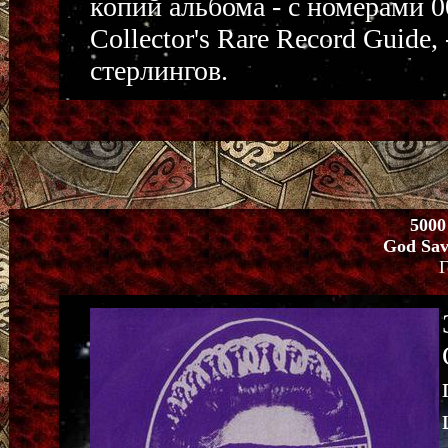
копий альбома - с номерами 0
Collector's Rare Record Guide,
стерлингов.
5000
God Save
Г