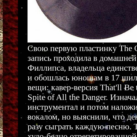
Свою первую пластинку The Q
запись проходила в домашней
Филлипса, владельца единств
и обошлась юношам в 17 шилл
вещи: кавер-версия That'll Be
Spite of All the Danger. Изна
инструментал и потом наложи
вокалом, но выяснили, что ден
разу сыграть каждую песню. T
худо-бедно отрепетированной