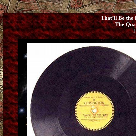
That’ll Be the 
The Qua
Г