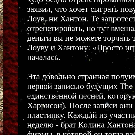
заявил, что хочет сыграть н
Лоув, ни Хантон. Те запротест
отрепетировать, но тут вмешал
деньги вы не можете торчать 
Лоуву и Хантону: «Просто игр
началась.
Эта довольно странная полуи
первой записью будущих The Be
единственной песней, котору
Харрисон). После записи они
пластинку. Каждый из участн
неделю - брат Колина Хантона
фирмы, в которой он тогда ра