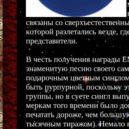
связаны со сверхъестественн
которой разлетались везде, г
представители.
В честь получения награды E
знаменитую песню своего сам
подарочным цветным синглом
быть пурпурной, поскольку э
группы, но в суете сингл вып
меркам того времени было д
печатать дороже, чем большу
тысячным тиражом). Немало 