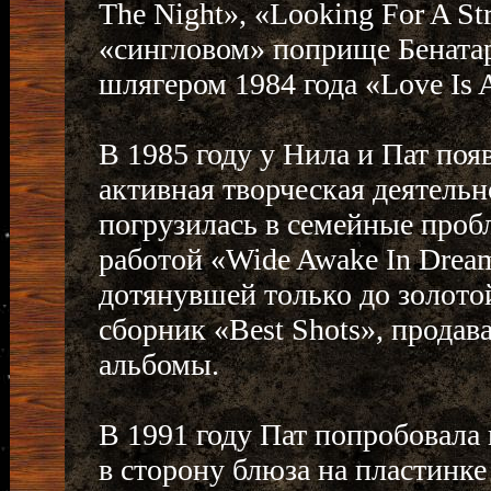
The Night», «Looking For A S
«сингловом» поприще Бенатар
шлягером 1984 года «Love Is A 
В 1985 году у Нила и Пат поя
активная творческая деятельн
погрузилась в семейные пробл
работой «Wide Awake In Drea
дотянувшей только до золото
сборник «Best Shots», прода
альбомы.
В 1991 году Пат попробовала 
в сторону блюза на пластинке