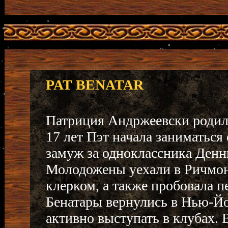
PAT BENATAR
Патриция Андржеевски родила
17 лет Пэт начала заниматьс
замуж за одноклассника Денни
Молодожены уехали в Ричмон
клерком, а также пробовала пе
Бенатары вернулись в Нью-Йор
активно выступать в клубах. 