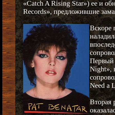
«Catch A Rising Star») ее и о
Records», предложившие зама
Вскоре 
наладил
впослед
сопров
Первый 
Night»,
сопрово
Need a 
Вторая 
оказала