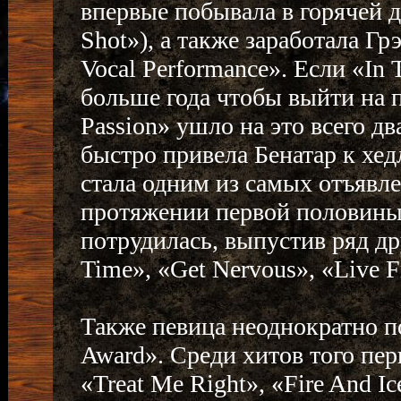
впервые побывала в горячей д
Shot»), а также заработала Г
Vocal Performance». Если «In 
больше года чтобы выйти на 
Passion» ушло на это всего д
быстро привела Бенатар к хед
стала одним из самых отъявле
протяжении первой половины 
потрудилась, выпустив ряд др
Time», «Get Nervous», «Live F
Также певица неоднократно 
Award». Среди хитов того пер
«Treat Me Right», «Fire And I