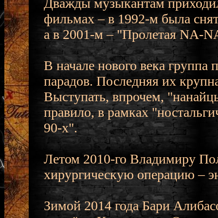
Дважды музыкантам приходил
фильмах – в 1992-м была сня
а в 2001-м – "Пролетая NA-N
В начале нового века группа 
парадов. Последняя их крупн
Выступать, впрочем, "нанайцы
правило, в рамках "ностальги
90-х".
Летом 2010-го Владимиру По
хирургическую операцию – эн
Зимой 2014 года Бари Алиба