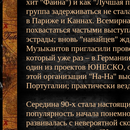
хит "Фаина") и как "Лучшая п
группа задерживаться не стал
в Париже и Каннах. Всемирн
похвастаться частыми выступ
эстрады; вновь "нанайцев" ж
Музыкантов пригласили прове
который уже раз – в Германии
один из проектов ЮНЕСКО, 
этой организации "На-На" вы
Португалии; практически вез
Середина 90-х стала настоящ
популярность начала понемног
развивалась с невероятной с