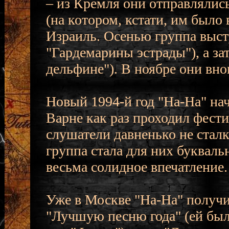
– из Кремля они отправлялись
(на котором, кстати, им было 
Израиль. Осенью группа выст
"Гардемарины эстрады"), а за
дельфине"). В ноябре они вн
Новый 1994-й год "На-На" нач
Варне как раз проходил фести
слушатели давненько не сталк
группа стала для них букваль
весьма солидное впечатление.
Уже в Москве "На-На" получи
"Лучшую песню года" (ей был