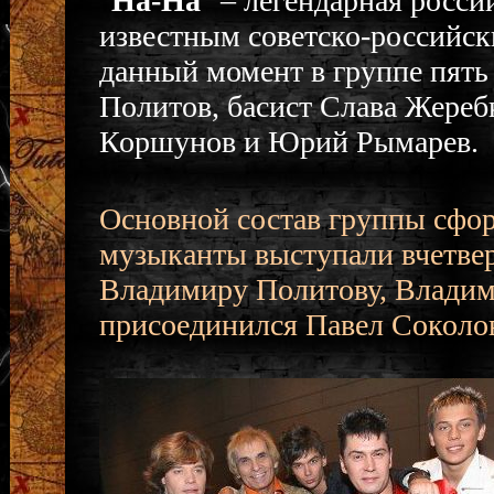
"
На-На
" – легендарная росси
известным советско-российс
данный момент в группе пять
Политов, басист Слава Жереб
Коршунов и Юрий Рымарев.
Основной состав группы сфор
музыканты выступали вчетвер
Владимиру Политову, Владим
присоединился Павел Соколов 