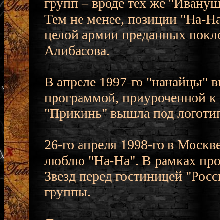
групп – вроде тех же "Иванушк
Тем не менее, позиции "На-На
целой армии преданных покл
Алибасова.
В апреле 1997-го "нанайцы" 
программой, приуроченной к 
"Прикинь" вышла под логотип
26-го апреля 1998-го в Моск
люблю "На-На". В рамках пр
Звезд перед гостиницей "Рос
группы.