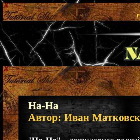
Р
На-На
Автор: Иван Матковс