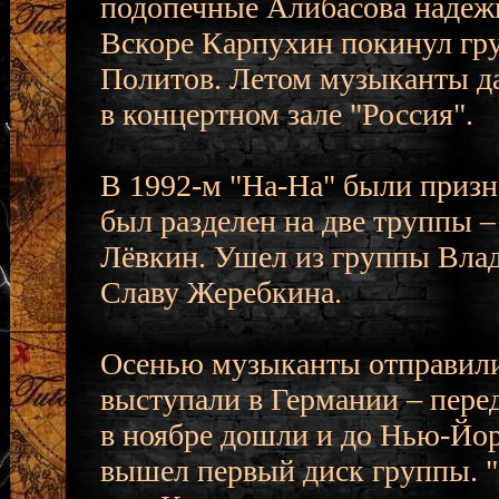
подопечные Алибасова надежн
Вскоре Карпухин покинул гр
Политов. Летом музыканты да
в концертном зале "Россия".
В 1992-м "На-На" были призн
был разделен на две труппы 
Лёвкин. Ушел из группы Влад
Славу Жеребкина.
Осенью музыканты отправилис
выступали в Германии – пере
в ноябре дошли и до Нью-Йор
вышел первый диск группы. 