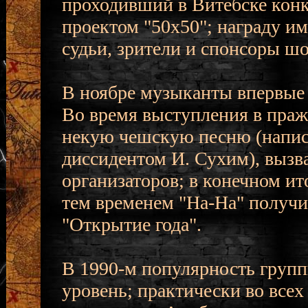
проходивший в Витебске кон
проектом "50x50"; награду и
судьи, зрители и спонсоры шо
В ноябре музыканты впервые 
Во время выступления в пра
некую чешскую песню (написа
диссидентом И. Сухим), вызв
организаторов; в конечном ит
тем временем "На-На" получи
"Открытие года".
В 1990-м популярность груп
уровень; практически во все