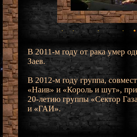
В 2011-м году от рака умер од
Заев.
В 2012-м году группа, совмес
«Наив» и «Король и шут», при
20-летию группы «Сектор Газа
и «ГАИ».