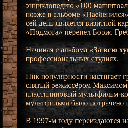
энциклопедию «100 магнитоал
позже в альбоме «Наебенился»
сей день является визитной к
«Подмога» перепел Борис Гре
Начиная с альбома «
За всю х
профессиональных студиях.
Пик популярности настигает гр
снятый режиссёром Максимом
пластилиновый мультфильм-ко
мультфильма было потрачено п
В 1997-м году переиздаются н