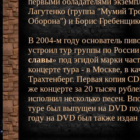
первыми обладателями экземп
Лагутенко (группа "Мумий Тро
Оборона") и Борис Гребенщико
В 2004-м году основатель пив
устроил тур группы по России
славы
» под эгидой марки час
концерте тура - в Москве, в к
Трахтенберг. Первая копия CD
же концерте за 20 тысяч рубле
исполнил несколько песен. В
туре был выпущен на DVD под
году на DVD был также издан