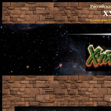
Российска
Х
Самые извест