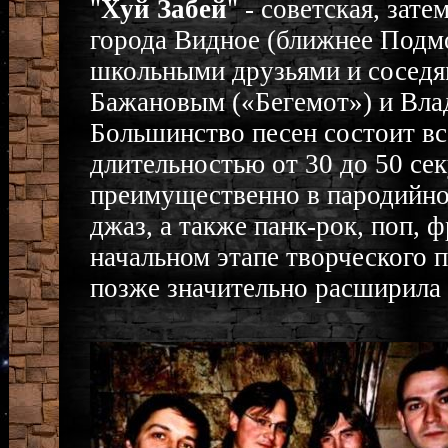
"
Хуй Забей
" - советская, зат
города Видное (ближнее Подмо
школьными друзьями и соседя
Бажановым («Бегемот») и Вла
Большинство песен состоит вс
длительностью от 30 до 50 се
преимущественно в пародийном
джаз, а также панк-рок, поп, 
начальном этапе творческого п
позже значительно расширила 