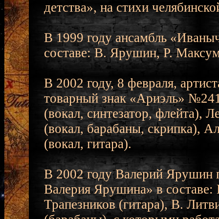
детства», на стихи челябинско
В 1999 году ансамбль «Иваныч
составе: В. Ярушин, Р. Максу
В 2002 году, 8 февраля, арти
товарный знак «Ариэль» №241
(вокал, синтезатор, флейта), Л
(вокал, барабаны, скрипка), А
(вокал, гитара).
В 2002 году Валерий Ярушин 
Валерия Ярушина» в составе: 
Трапезников (гитара), В. Лит