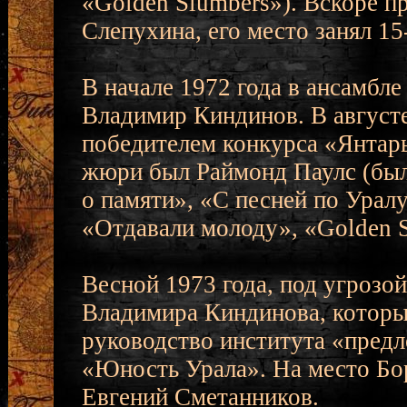
«Golden Slumbers»). Вскоре п
Слепухина, его место занял 1
В начале 1972 года в ансамбл
Владимир Киндинов. В августе
победителем конкурса «Янтарь
жюри был Раймонд Паулс (был
о памяти», «С песней по Урал
«Отдавали молоду», «Golden S
Весной 1973 года, под угрозо
Владимира Киндинова, которым
руководство института «пред
«Юность Урала». На место Бо
Евгений Сметанников.