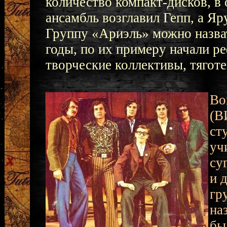
количество компакт-дисков, в
ансамбль возглавил Гепп, а 
Группу «Ариэль» можно назва
годы, по их примеру начали р
творческие коллективы, тягот
Во
(В
ст
уч
су
и 
гр
на
бы