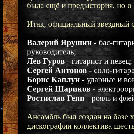
была ещё и предыстория, но о 
Итак, официальный звездный с
Валерий Ярушин
- бас-гитар
руководитель;
Лев Гуров
- гитарист и певец;
Сергей Антонов
- соло-гитара
Борис Каплун
- ударные и во
Сергей Шариков
- электроор
Ростислав Гепп
- рояль и фле
Ансамбль был создан на базе 
дискографии коллектива шесть