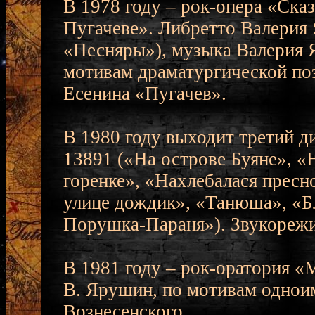
В 1978 году – рок-опера «Ска
Пугачеве». Либретто Валери
«Песняры»), музыка Валерия 
мотивам драматургической по
Есенина «Пугачев».
В 1980 году выходит третий д
13891 («На острове Буяне», «Н
горенке», «Нахлебалася пресн
улице дождик», «Танюша», «Б
Порушка-Параня»). Звукорежи
В 1981 году – рок-оратория «
В. Ярушин, по мотивам однои
Вознесенского.