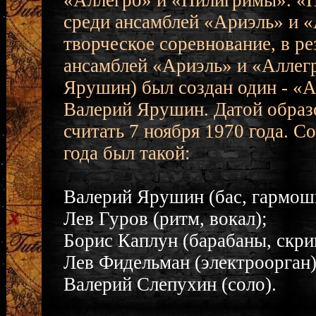
«Аллегро» и «Пилигримы». «Пи
среди ансамблей «Ариэль» и «
творческое соревнование, в ре
ансамблей «Ариэль» и «Аллег
Ярушин) был создан один - «А
Валерий Ярушин. Датой образо
считать 7 ноября 1970 года. С
года был такой:
Валерий Ярушин (бас, гармошк
Лев Гуров (ритм, вокал);
Борис Каплун (барабаны, скрип
Лев Фидельман (электроорган)
Валерий Слепухин (соло).