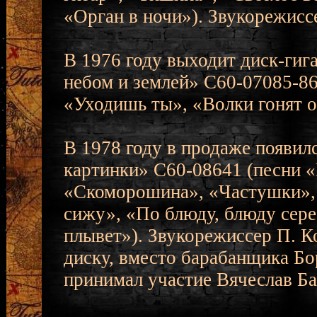
«Орган в ночи»). Звукорежиссе
В 1976 году выходит диск-гиг
небом и землей» С60-07085-86
«Уходишь ты», «Волки гонят о
В 1978 году в продаже появилс
картинки» С60-08641 (песни 
«Скоморошина», «Частушки», 
сижу», «По блюду, блюду сере
плывет»). Звукорежиссер П. 
диску, вместо барабанщика Бо
принимал участие Вячеслав Б