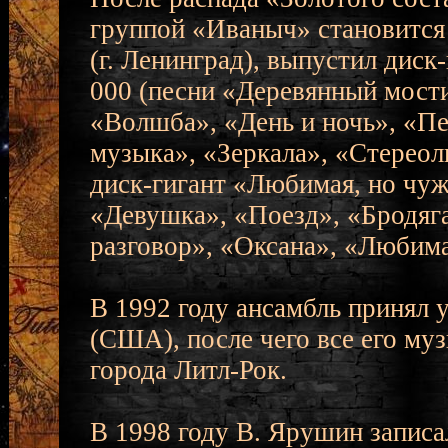
группой «Иваныч» становится
(г. Ленинград), выпустил дис
000 (песни «Деревянный мости
«Волшба», «День и ночь», «Пе
музыка», «Зеркала», «Стереол
диск-гигант «Любимая, но чуж
«Девушка», «Поезд», «Бродяга
разговор», «Оксана», «Любима
В 1992 году ансамбль принял 
(США), после чего все его м
города Литл-Рок.
В 1998 году В. Ярушин записа