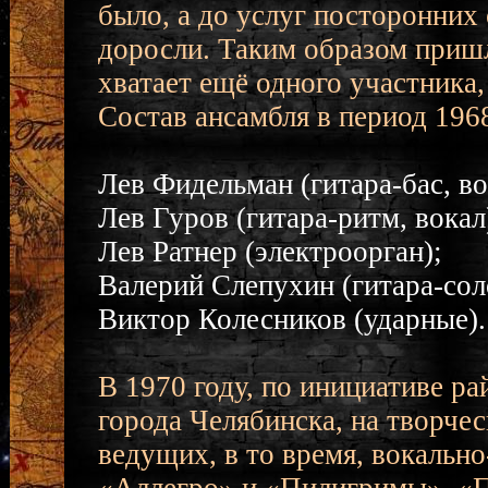
было, а до услуг посторонних 
доросли. Таким образом пришл
хватает ещё одного участника
Состав ансамбля в период 1968
Лев Фидельман (гитара-бас, во
Лев Гуров (гитара-ритм, вокал
Лев Ратнер (электроорган);
Валерий Слепухин (гитара-сол
Виктор Колесников (ударные).
В 1970 году, по инициативе р
города Челябинска, на творче
ведущих, в то время, вокальн