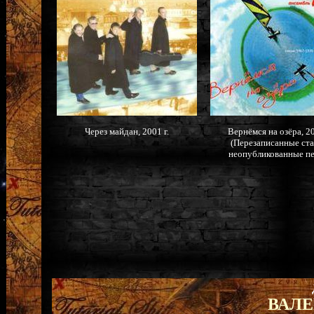
Через майдан, 2001 г.
Вернёмся на озёра, 20
(Перезаписанные ст
неопубликованные пе
ВАЛ