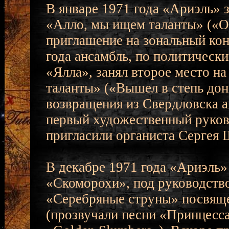
В январе 1971 года «Ариэль» 
«Алло, мы ищем таланты» («Ой
приглашение на зональный кон
года ансамбль, по политическ
«Ялла», занял второе место н
таланты» («Вышел в степь до
возвращения из Свердловска а
первый художественный руков
пригласили органиста Сергея
В декабре 1971 года «Ариэль»
«Скоморохи», под руководство
«Серебряные струны» посвяще
(прозвучали песни «Принцесс