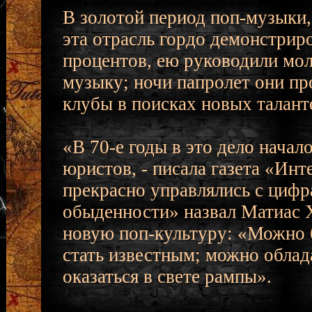
В золотой период поп-музыки, 
эта отрасль гордо демонстрир
процентов, ею руководили мо
музыку; ночи папролет они п
клубы в поисках новых талант
«В 70-е годы в это дело начал
юристов, - писала газета «Ин
прекрасно управлялись с цифр
обыденности» назвал Матиас 
новую поп-культуру: «Можно 
стать известным; можно облад
оказаться в свете рампы».