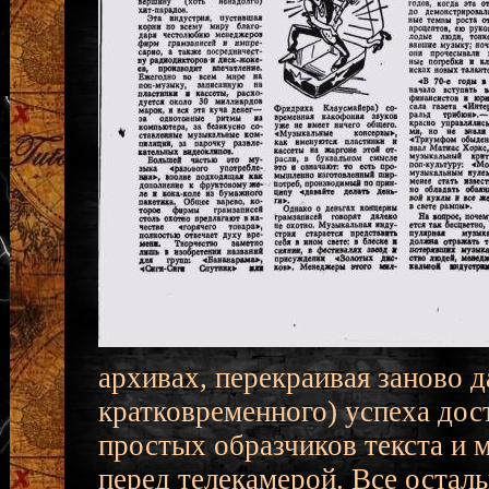
архивах, перекраивая заново д
кратковременного) успеха дос
простых образчиков текста и м
перед телекамерой. Все остал