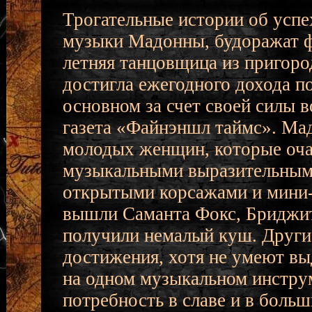
Трогательные истории об успе
музыки Мадонны, будоражат ф
летняя танцовщица из пригород
достигла ежегодного дохода п
основном за счет своей силы 
газета «Файнэншл таймс». Мад
молодых женщин, которые оча
музыкальными выразительными
открытыми корсажами и мини-
вышли Саманта Фокс, Бриджит 
получили немалый куш. Другие
достижения, хотя не умеют вы
на одном музыкальном инстру
потребность в славе и в больш