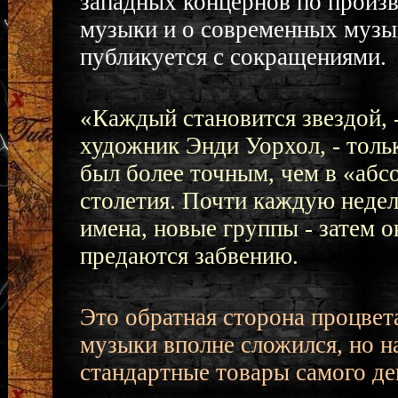
западных концернов по произв
музыки и о современных музы
публикуется с сокращениями.
«Каждый становится звездой,
художник Энди Уорхол, - тольк
был более точным, чем в «аб
столетия. Почти каждую недел
имена, новые группы - затем 
предаются забвению.
Это обратная сторона процве
музыки вполне сложился, но на
стандартные товары самого де