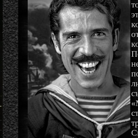
т
э
к
о
к
П
н
п
л
с
«
с
т
С