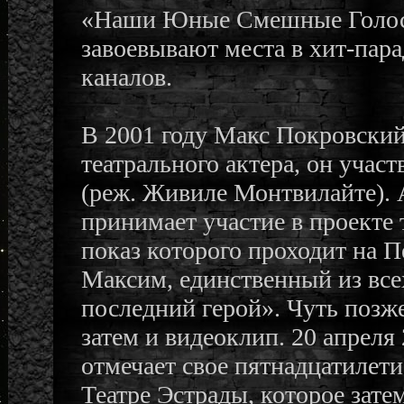
«Наши Юные Смешные Голоса
завоевывают места в хит-пар
каналов.
В 2001 году Макс Покровский 
театрального актера, он участ
(реж. Живиле Монтвилайте). А
принимает участие в проекте
показ которого проходит на П
Максим, единственный из все
последний герой». Чуть позж
затем и видеоклип. 20 апреля
отмечает свое пятнадцатилет
Театре Эстрады, которое зате