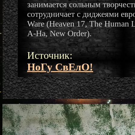
занимается сольным творчест
сотрудничает c диджеями евр
Ware (Heaven 17, The Human L
A-Ha, New Order).
Источник:
НоГу СвЕлО!