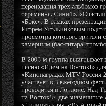
переиздания трех альбомов г
беременна. Синий», «Счастли
«Бокс». В рамках презентаци
Игорем Угольниковым подгот
просмотра которого зрители 
камерным (бас-гитара, тромбо
В 2006-м группа выигрывает 
песню «Идем на Восток!» для
«Кинонаградах МТV Россия 20
участвует в 3 ежегодном фес
проводится в Лондоне. Над Т
на Восток!», две знаменитые
«Лилипутская», «Из Алма-А