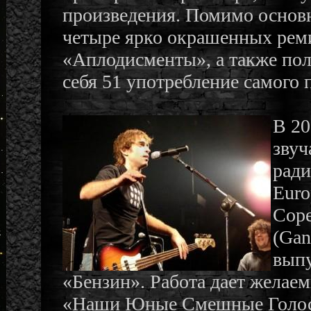
произведения. Помимо основн
четыре ярко окрашенных реми
«Аплодисменты», а также пол
себя 51 употребление самого 
В 20
звуч
ради
Euro
Cope
(Gan
выпу
«Бензин». Работа дает желаем
«Наши Юные Смешные Голоса