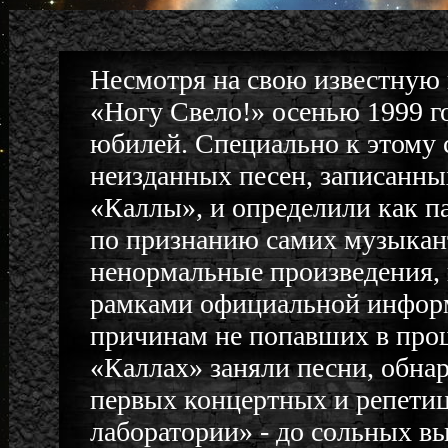
Несмотря на свою известную 
«Ногу Свело!» осенью 1999 г
юбилей. Специально к этому
неизданных песен, записанны
«Каллы», и определили как п
по признанию самих музыкант
ненормальные произведения, в
рамками официальной информ
причинам не попавших в про
«Каллах» заняли песни, обнар
первых концертных и репети
лаборатории» - до сольных в