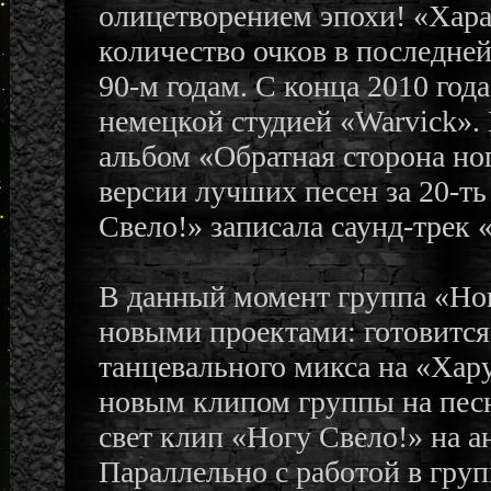
олицетворением эпохи! «Хар
количество очков в последне
90-м годам. С конца 2010 год
немецкой студией «Warvick». 
альбом «Обратная сторона но
версии лучших песен за 20-ть
Свело!» записала саунд-трек
В данный момент группа «Ног
новыми проектами: готовится
танцевального микса на «Хар
новым клипом группы на песн
свет клип «Ногу Свело!» на а
Параллельно с работой в гру