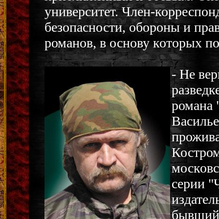
университет. Член-корреспон
безопасности, обороны и пр
романов, в основу которых п
- Не ве
разведке
романа 
Василье
прожива
Костром
московс
серии "
издател
бывший 