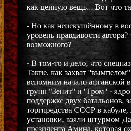
как ценную вещь... Вот что т
- Но как неискушённому в во
уровень правдивости автора?
возможного?
- В том-то и дело, что спецн
Такие, как захват "вымпелом"
вспомним начало афганской в
групп "Зенит" и "Гром" - ядр
поддержке двух батальонов, з
торгпредства СССР в кабуле,
установки, взяли штурмом Да
президента Амина, которая о