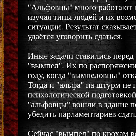
"Альфовцы" много работают в
изучая типы людей и их возм
ситуации. Результат сказывае
удаётся уговорить сдаться.
Иные задачи ставились перед
"вымпел". Их по распоряжен
году, когда "вымпеловцы" отк
Тогда и "альфа" на штурм не 
психологической подготовкой
"альфовцы" вошли в здание п
убедить парламентариев сдать
Сейчас "вымпел" по крохам в