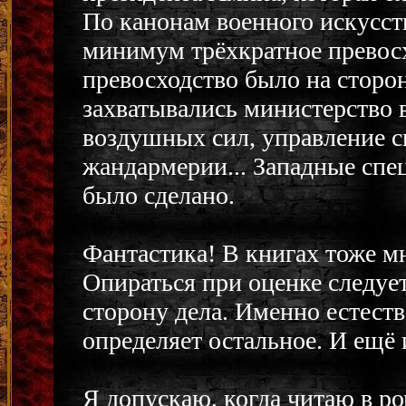
По канонам военного искусс
минимум трёхкратное превосх
превосходство было на сторо
захватывались министерство 
воздушных сил, управление с
жандармерии... Западные спец
было сделано.
Фантастика! В книгах тоже мн
Опираться при оценке следует
сторону дела. Именно естеств
определяет остальное. И ещё 
Я допускаю, когда читаю в ро