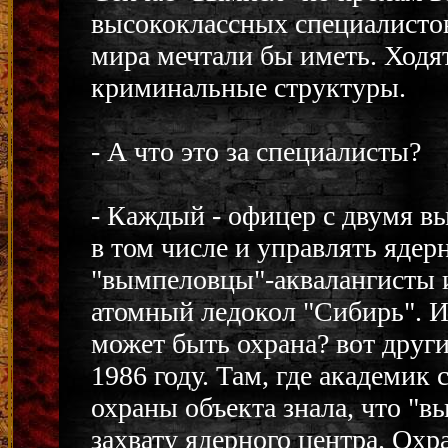
высококлассных специалисто
мира мечтали бы иметь. Ходят
криминальные структуры.
- А что это за специалисты?
- Каждый - офицер с двумя в
в том числе и управлять ядер
"вымпеловцы"-аквалангисты и
атомный ледокол "Сибирь". Из
может быть охрана? вот други
1986 году. Там, где академик 
охраны объекта знала, что "в
захвату ядерного центра. Охр