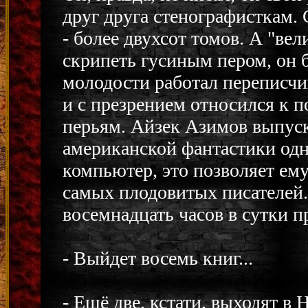
друг друга стенографисткам.
- более двухсот томов. А "ве
скрипеть гусиным пером, он 
молодости работал переписчи
и с презрением относился к 
перьям. Айзек Азимов выпуск
американской фантастики одн
компьютер, это позволяет ему
самых плодовитых писателей.
восемнадцать часов в сутки 
- Выйдет восемь книг...
- Ещё две, кстати, выходят в 