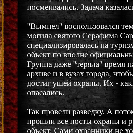
посмеивались. Задача казала
"Вымпел" воспользовался тем
могила святого Серафима Сар
специализировалась на туриз
объект по вполне официальн
Группа даже "теряла" время 
архиве и в вузах города, чтоб
достиг ушей охраны. Их - как
опасались.
Так провели разведку. А по
прошли все посты охраны и р
объект. Сами охранники не хо