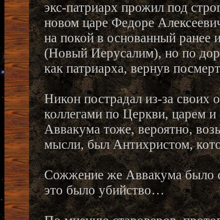
экс-патриарх прожил под стро
новом царе Федоре Алексеевич
на покой в основанный ранее
(Новый Иерусалим), но по дор
как патриарха, вернув посмер
Никон пострадал из-за своих о
коллегами по Церкви, царем и
Аввакума тоже, вероятно, возы
мысли, был Антихристом, кото
Сожжение же Аввакума было о
это было убийство…