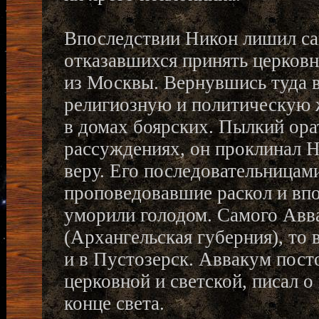
Впоследствии Никон лишил сан
отказавшихся принять церков
из Москвы. Вернувшись туда в
религиозную и политическую 
в домах боярских. Пылкий ора
рассуждениях, он проклинал Н
веру. Его последовательницам
проповедовавшие раскол и впо
уморили голодом. Самого Авв
(Архангельская губерния), то 
и в Пустозерск. Аввакум пост
церковной и светской, писал 
конце света.