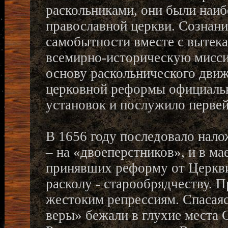
раскольниками, они были наи
православной церкви. Сознан
самобытности вместе с вытека
всемирно-историческую мисси
основу раскольнического движ
церковной реформы официально
установок и послужило перве
В 1656 году последовало нало
– на «двоеперстников», и в м
принявших реформу от Церкви
расколу - старообрядчеству. 
жестоким репрессиям. Спасаяс
веры» бежали в глухие места 