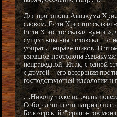
Для протопопа Аввакума Хрис
словом. Если Христос сказал 
Если Христос сказал «умри», 
существования человека. Но н
убирать неправедников. В это
взглядов протопопа Аввакума:
неправедной! Итак, с одной с
с другой – его воззрения пр
господствующей идеологии и в
…Никону тоже не очень повезл
Собор лишил его патриаршего с
Белозерский Ферапонтов мона