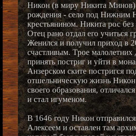
Никон (в миру Никита Минов) 
рождения - село под Нижним 
крестьянином. Никита рос без 
Отец рано отдал его учиться г
Женился и получил приход в 20
счастливым. Трое малолетних 
принять постриг и уйти в мона
Анзерском ските постригся по
отшельническую жизнь Никон 
своего образования, отличалс
и стал игуменом.
В 1646 году Никон отправился
Алексеем и оставлен там арх