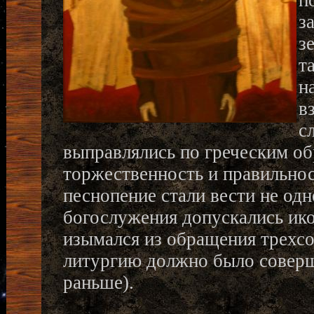
п
з
з
т
н
в
с
выправлялись по греческим об
торжественность и правильнос
песнопение стали вести не од
богослужения допускались ико
изымался из обращения трехсо
литургию должно было соверша
раньше).