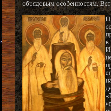
обрядовым особенностям. Вст
П
с
п
в
И
н
п
е
н
д
«
«