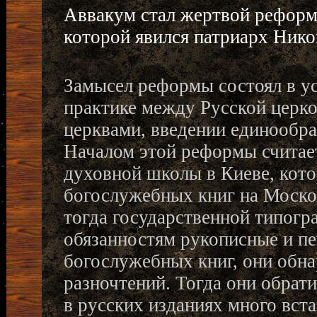
Аввакум стал жертвой реформ
которой явился патриарх Нико
Замысел реформы состоял в у
практике между Русской церк
церквами, введении единообра
Началом этой реформы считает
духовной школы в Киеве, кот
богослужебных книг на Моско
тогда государственной типог
обязанностям рукописные и п
богослужебных книг, они обна
разночтений. Тогда они обрат
в русских изданиях много вс