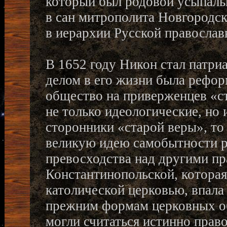
который был родовой усыпальн
в сан митрополита Новгородск
в иерархии Русской православ
В 1652 году Никон стал патр
делом в его жизни была рефор
общество на приверженцев «ст
не только идеологические, но
сторонники «старой веры», то 
великую идею самобытности ру
превосходства над другими пр
Константинопольской, которая
католической церковью, впала
прежним формам церковных об
могли считаться истинно прав