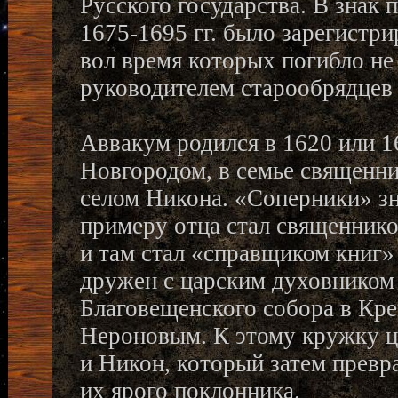
Русского государства. В знак 
1675-1695 гг. было зарегистр
вол время которых погибло не
руководителем старообрядцев
Аввакум родился в 1620 или 1
Новгородом, в семье священни
селом Никона. «Соперники» зн
примеру отца стал священнико
и там стал «справщиком книг
дружен с царским духовником
Благовещенского собора в Кре
Нероновым. К этому кружку ц
и Никон, который затем превра
их ярого поклонника.