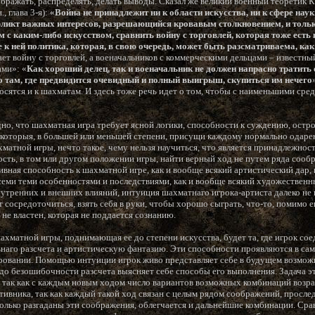
ображать, распределять, делать выводы. Сказал же великий военный теоретик К
, глава 3-я): «
Война не принадлежит ни к области искусства, ни к сфере нау
фликт важных интересов, разрешающийся кровавым столкновением, и тольк
м с каким-либо искусством, сравнить войну с торговлей, которая тоже есть
е к ней политика, которая, в свою очередь, может быть разсматриваема, ка
ает войну с торговлей, а военачальников с коммерческими дельцами – известны
ами»: «
Как хороший делец, так и военачальник не должен напрасно тратить с
 там, где предвидится очевидный и полный выигрыш, скупиться им нечего
тносятся и к шахматам. И здесь тоже речь идет о том, чтобы с наименьшими ср
видно, что шахматная игра требует ясной логики, способности к суждению, остр
тв, которыя, в большей или меньшей степени, присущи каждому нормально одар
хматной игры, нечто такое, чему нельзя научиться, что является принадлежн
ость, в том или другом положении игры, найти верный ход не путем ряда сообр
ная способность к шахматной игре, как и вообще всякий артистический дар, в
семи теми особенностями и последствиями, как и вообще всякий художественны
утренних и внешних влияний, интуиция шахматнаго игрока-артиста далеко не в
ет сосредоточиться, взять себя в руки, чтобы хорошо сыграть, что-то, помимо 
н не властен, которая не поддается сознанию.
хматной игры, поднимающая ее до степени искусства, будет та, где игрок сое
ьнаго разсчета и артистическую фантазию. Эти способности проявляются в са
ровании. Помощью интуиции игрок живо представляет себе в будущем возможн
до безошибочности разсчета выясняет себе способы его выполнения. Задача эта
 так как с каждым новым ходом число вариантов возможных комбинаций возра
ивника, так как каждый такой ход связан с целым рядом соображений, просл
сколько разгаданы эти соображения, облегчается и дальнейшие комбинации. Ср