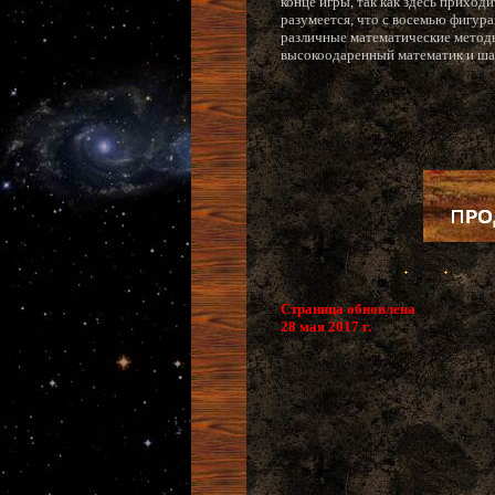
конце игры, так как здесь прихо
разумеется, что с восемью фигура
различные математические методы
высокоодаренный математик и ша
Страница обновлена
28 мая 2017 г.