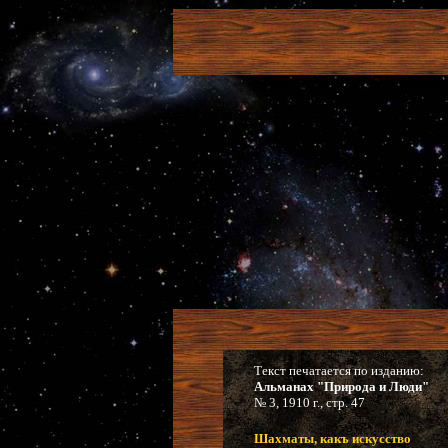
Текст печатается по изданию:
Альманах "Природа и Люди"
№ 3, 1910 г., стр. 47
Шахматы, какъ искусство