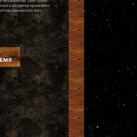
ее механически; само собой
у игры к шахматам применяют
работал шахматную игру