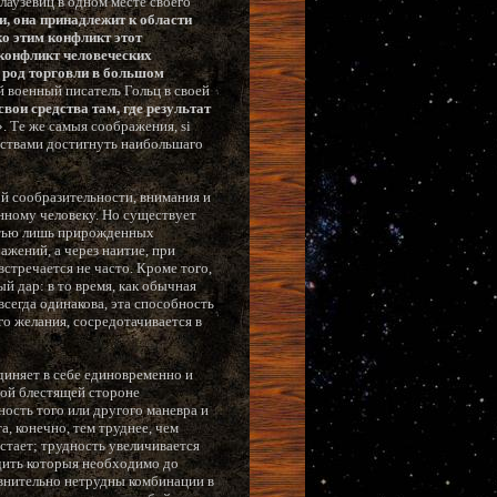
лаузевиц в одном месте своего
ки, она принадлежит к области
о этим конфликт этот
 конфликт человеческих
к род торговли в большом
й военный писатель Гольц в своей
вои средства там, где результат
». Те же самыя соображения, si
едствами достигнуть наибольшаго
ой сообразительности, внимания и
енному человеку. Но существует
остью лишь прирожденных
ажений, а через наитие, при
стречается не часто. Кроме того,
й дар: в то время, как обычная
сегда одинакова, эта способность
его желания, сосредотачивается в
диняет в себе единовременно и
мой блестящей стороне
ость того или другого маневра и
, конечно, тем труднее, чем
стает; трудность увеличивается
едить которыя необходимо до
авнительно нетрудны комбинации в