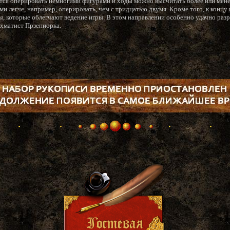
дится оперировать немногими фигурами и ходы можно высчитать более или мен
ми легче, например, оперировать, чем с тридцатью двумя. Кроме того, к конц
, которые облегчают ведение игры. В этом направлении особенно удачно раз
хматист Прзепиорка.