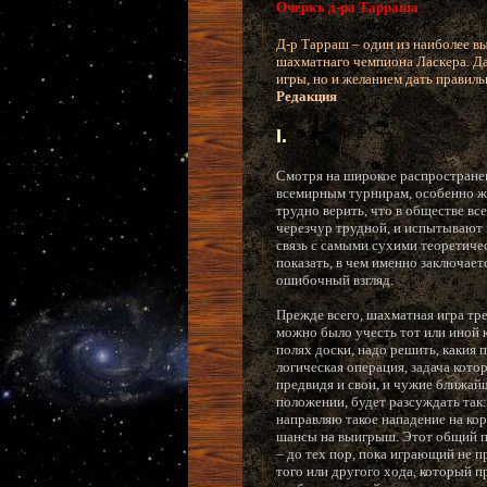
Очеркъ д-ра Тарраша
Д-р Тарраш – один из наиболее в
шахматнаго чемпиона Ласкера. Да
игры, но и желанием дать правил
Редакция
I.
Смотря на широкое распространен
всемирным турнирам, особенно же
трудно верить, что в обществе вс
черезчур трудной, и испытывают 
связь с самыми сухими теоретич
показать, в чем именно заключает
ошибочный взгляд.
Прежде всего, шахматная игра тр
можно было учесть тот или иной к
полях доски, надо решить, какия 
логическая операция, задача кото
предвидя и свои, и чужие ближай
положении, будет разсуждать так:
направляю такое нападение на ко
шансы на выигрыш. Этот общий пла
– до тех пор, пока играющий не 
того или другого хода, который п