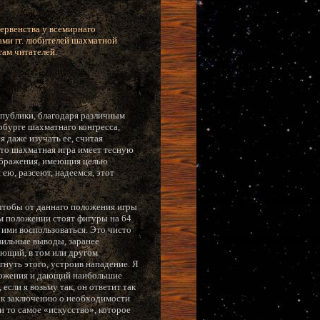
ервенства у всемирнаго
ами гг. любителей шахматной
гам читателей.
 публики, благодаря различным
рбурге шахматнаго конгресса,
 даже изучать ее, считая
что шахматная игра имеет тесную
ображения, имеющия целью
ею, разсеют, надеемся, этот
 чтобы от даннаго положения игры
ом положении стоят фигуры на 64
 ими воспользоваться. Это чисто
авильные выводы, заранее
ающий, в том или другом
гнуть этого, устроив нападение. Я
оложения и дающий наибольшие
сли я возьму так, он ответит так
т к заключению о необходимости
и то самое «искусство», которое