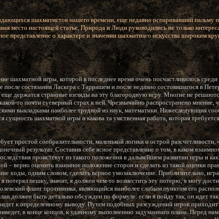
ыдающихся шахматистов нашего времени, еще недавно оспаривавший пальму п
вая место настоящей статье, Природа и Люди руководились не только интерес
ьное представление о характере и значении шахматнаго искусства широким кру
ие шахматной игры, которой в последнее время очень посчастливилось среди
 после состязания Ласкера с Таррашем и после недавно состоявшагося в Пете
е еще держатся странные взгляды на эту благородную игру. Многие не решаются
какой-то почти суеверный страх к ней. Чрезвычайно распространено мнение, 
ескими выкладками наиболее трудной из наук, математики. Нижеследующия со
ся сущность шахматной игры и какова та умственная работа, которая требуется 
ебует простой сообразительности, маленькой логики и острой разсчетливости,
онечный результат. Составив себе ясное представление о том, в каком взаимн
последствия проистекут из такого положения в дальнейшем развитии игры и как
рой – верно оценить взаимное положение сторон и сделать из такой оценки пр
шие ходы, одним словом, сделать верное умозаключение. Приблизительно, игр
 я потерял пешку, значит, я должен чем-то возместить эту потерю; я могу дости
ролевский фланг противника, являющийся наиболее слабым пунктом его расп
н должен быть детально обсужден по формуле: если я пойду так, он идет так, е
придет к определенному выводу. Путем подобных разсуждений игрок приходи
риведет, в конце концов, к удачному выполнению задуманнаго плана. Перед нам