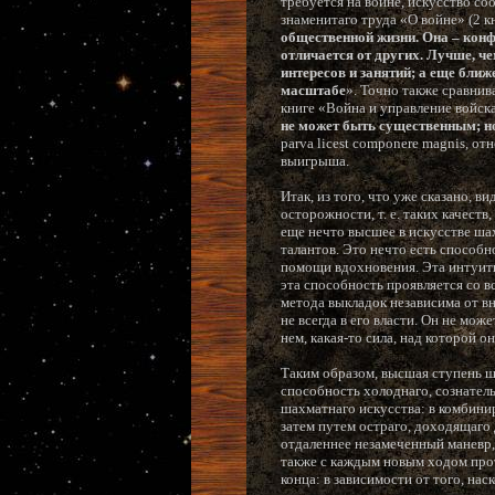
требуется на войне, искусство со
знаменитаго труда «О войне» (2 кн.
общественной жизни. Она – кон
отличается от других. Лучше, че
интересов и занятий; а еще ближ
масштабе
». Точно также сравнив
книге «Война и управление войск
не может быть существенным; но
parva licest componere magnis, о
выигрыша.
Итак, из того, что уже сказано, 
осторожности, т. е. таких качес
еще нечто высшее в искусстве ша
талантов. Это нечто есть способн
помощи вдохновения. Эта интуитив
эта способность проявляется со в
метода выкладок независима от вн
не всегда в его власти. Он не мож
нем, какая-то сила, над которой о
Таким образом, высшая ступень ша
способность холоднаго, сознател
шахматнаго искусства: в комбини
затем путем остраго, доходящаго 
отдаленнее незамеченный маневр,
также с каждым новым ходом прот
конца: в зависимости от того, на