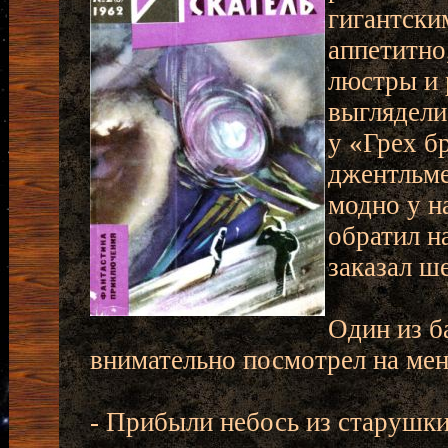
гигантски
аппетитно
люстры и 
выглядели
у «Грех б
джентльме
модно у н
обратил н
заказал ш
Один из б
внимательно посмотрел на мен
- Прибыли небось из старушк