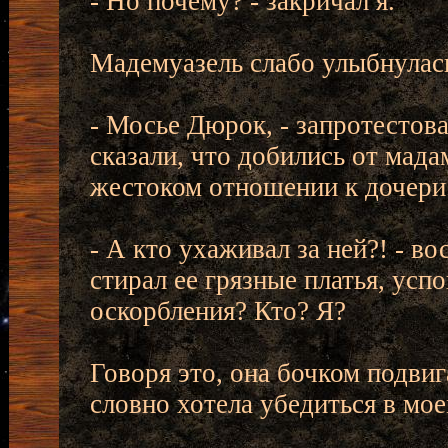
- Но почему? - закричал я.
Мадемуазель слабо улыбнулас
- Мосье Дюрок, - запротестова
сказали, что добились от мада
жестоком отношении к дочери
- А кто ухаживал за ней?! - во
стирал ее грязные платья, усп
оскорбления? Кто? Я?
Говоря это, она бочком подвиг
словно хотела убедиться в мо