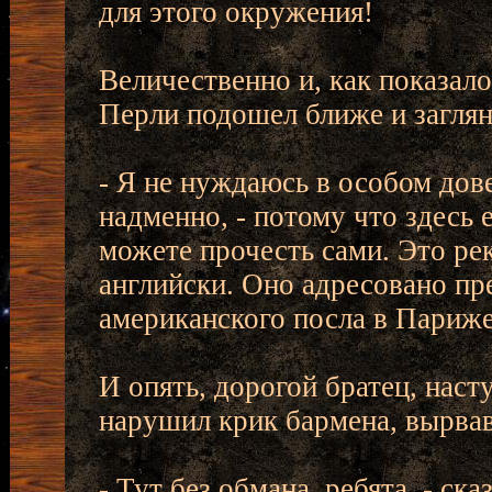
для этого окружения!
Величественно и, как показало
Перли подошел ближе и заглян
- Я не нуждаюсь в особом дове
надменно, - потому что здесь 
можете прочесть сами. Это ре
английски. Оно адресовано пр
американского посла в Париже
И опять, дорогой братец, наст
нарушил крик бармена, вырва
- Тут без обмана, ребята, - ск