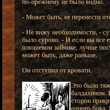
по-прежнему не было видно.
- Может быть, ее перенести о
- Не вижу необходимости, - с
было сурово. - И если вы все 
плюшевом зайчике, лучше посп
может быть, даже раньше.
Он отступил от кровати.
Это было тяж
балдахином. 
сторон прикр
одного бока.