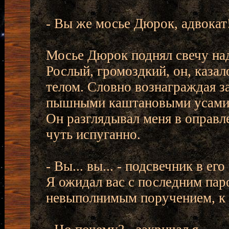
- Вы же мосье Дюрок, адвокат! 
Мосье Дюрок поднял свечу над
Рослый, громоздкий, он, казал
телом. Словно вознаграждая за
пышными каштановыми усами, 
Он разглядывал меня в оправл
чуть испуганно.
- Вы... вы... - подсвечник в е
Я ожидал вас с последним паро
невыполнимым поручением, к