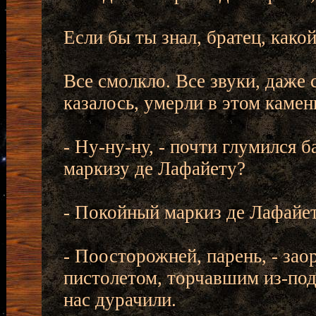
Если бы ты знал, братец, како
Все смолкло. Все звуки, даже
казалось, умерли в этом камен
- Ну-ну-ну, - почти глумился б
маркизу де Лафайету?
- Покойный маркиз де Лафайет,
- Поосторожней, парень, - за
пистолетом, торчавшим из-под
нас дурачили.