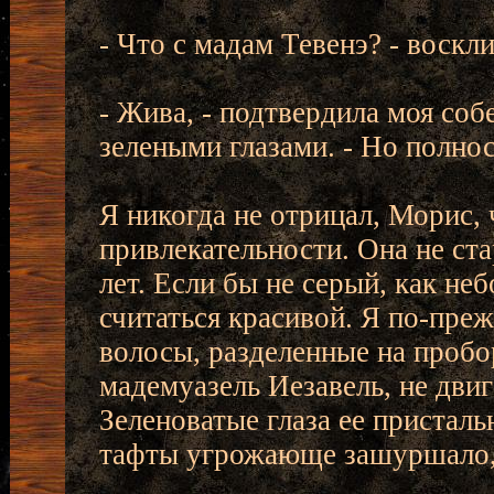
- Что с мадам Тевенэ? - воскли
- Жива, - подтвердила моя соб
зелеными глазами. - Но полно
Я никогда не отрицал, Морис,
привлекательности. Она не ста
лет. Если бы не серый, как неб
считаться красивой. Я по-пре
волосы, разделенные на пробор
мадемуазель Иезавель, не двиг
Зеленоватые глаза ее присталь
тафты угрожающе зашуршало, к