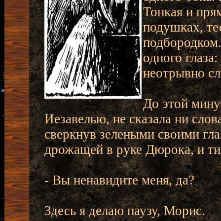
Тонкая и пря
подушках, те
подбородком.
одного глаза:
неотрывно сл
До этой мину
Иезавелью, не сказала ни слов
сверкнув зелеными своими гла
дрожащей в руке Дюрока, и ти
- Вы ненавидите меня, да?
Здесь я делаю паузу, Морис.