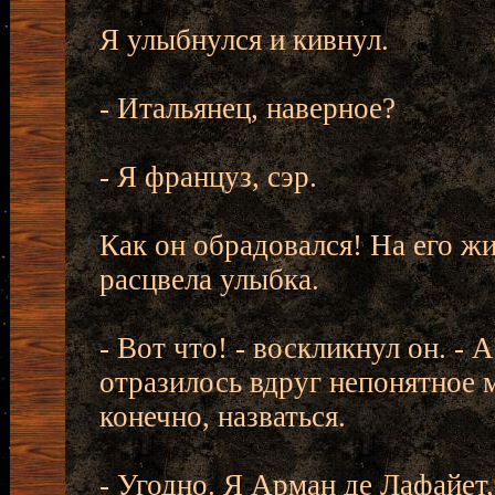
Я улыбнулся и кивнул.
- Итальянец, наверное?
- Я француз, сэр.
Как он обрадовался! На его жи
расцвела улыбка.
- Вот что! - воскликнул он. - А
отразилось вдруг непонятное м
конечно, назваться.
- Угодно. Я Арман де Лафайет