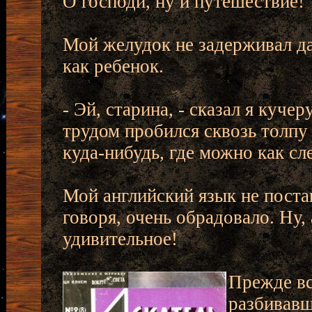
О господи, ну и путешествие!
Мой желудок не задерживал да
как ребенок.
- Эй, старина, - сказал я куче
трудом пробился сквозь толпу
куда-нибудь, где можно как сл
Мой английский язык не постав
говоря, очень обрадовало. Ну, 
удивительное!
Прежде вс
разбивавш