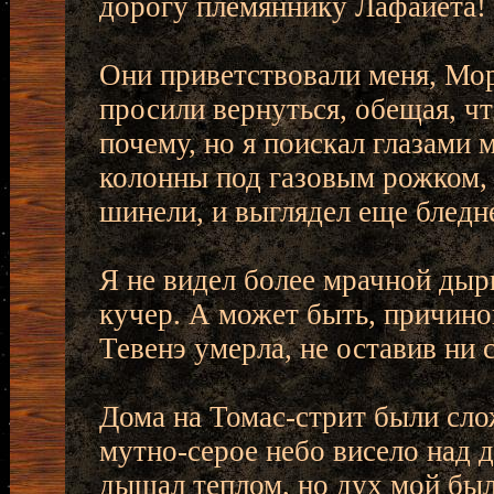
дорогу племяннику Лафайета!
Они приветствовали меня, Мор
просили вернуться, обещая, чт
почему, но я поискал глазами 
колонны под газовым рожком, 
шинели, и выглядел еще бледн
Я не видел более мрачной дыр
кучер. А может быть, причино
Тевенэ умерла, не оставив ни
Дома на Томас-стрит были сло
мутно-серое небо висело над
дышал теплом, но дух мой был