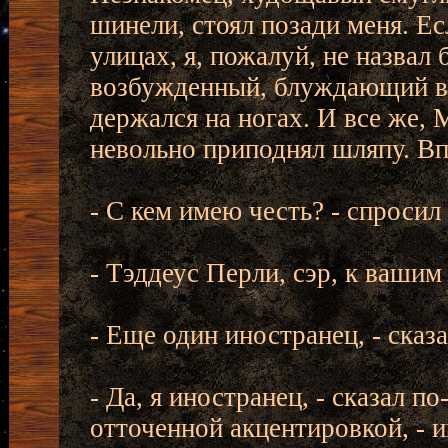
шинели, стоял позади меня. Ес
улицах, я, пожалуй, не назвал
возбужденный, блуждающий взг
держался на ногах. И все же, 
невольно приподнял шляпу. Впр
- С кем имею честь? - спросил 
- Тэддеус Перли, сэр, к вашим
- Еще один иностранец, - ска
- Да, я иностранец, - сказал п
отточенной акцентировкой, - 