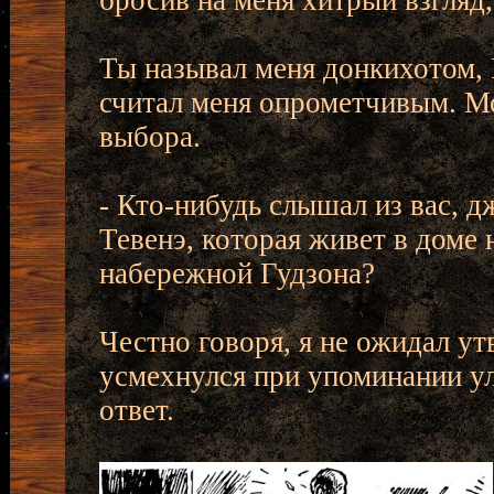
бросив на меня хитрый взгляд, 
Ты называл меня донкихотом, 
считал меня опрометчивым. Мо
выбора.
- Кто-нибудь слышал из вас, 
Тевенэ, которая живет в доме 
набережной Гудзона?
Честно говоря, я не ожидал ут
усмехнулся при упоминании ул
ответ.