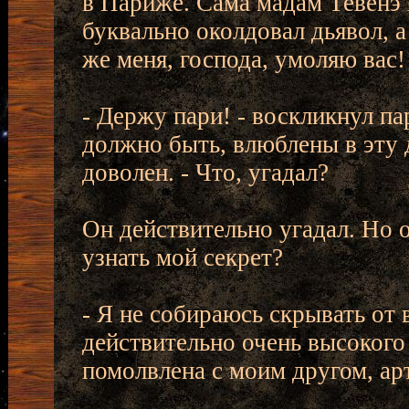
в Париже. Сама мадам Тевенэ п
буквально околдовал дьявол, а
же меня, господа, умоляю вас!
- Держу пари! - воскликнул па
должно быть, влюблены в эту до
доволен. - Что, угадал?
Он действительно угадал. Но 
узнать мой секрет?
- Я не собираюсь скрывать от ва
действительно очень высокого
помолвлена с моим другом, а