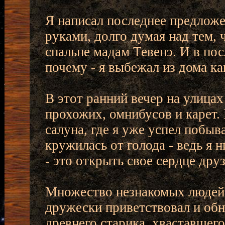
Я написал последнее предложе
руками, долго думая над тем, 
спальне мадам Тевенэ. И в п
почему - я выбежал из дома к
В этот ранний вечер на улица
прохожих, омнибусов и карет.
салуна, где я уже успел побыва
кружилась от голода - ведь я ни
- это открыть свое сердце дру
Множество незнакомых людей т
дружески приветствовал и обн
древнего старика, хваставшег