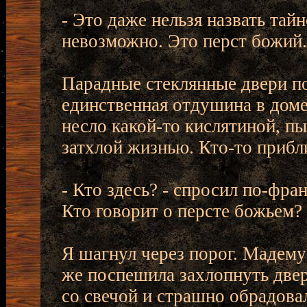
- Это даже нельзя назвать тай
невозможно. Это перст божий.
Парадные стеклянные двери по
единственная отдушина в доме
несло какой-то кислятиной, 
затхлой жизнью. Кто-то прибл
- Кто здесь? - спросил по-фра
Кто говорит о персте божьем?
Я шагнул через порог. Мадемуа
же поспешила захлопнуть двер
со свечой и страшно обрадова