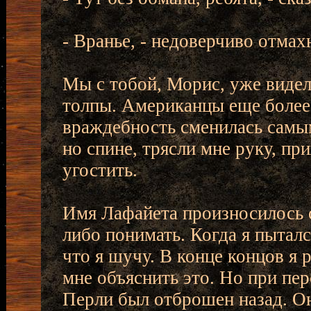
- Вранье, - недоверчиво отма
Мы с тобой, Морис, уже видел
толпы. Американцы еще более
враждебность сменилась сам
но спине, трясли мне руку, пр
угостить.
Имя Лафайета произносилось с
либо понимать. Когда я пыталс
что я шучу. В конце концов я 
мне объяснить это. Но при пе
Перли был отброшен назад. Он