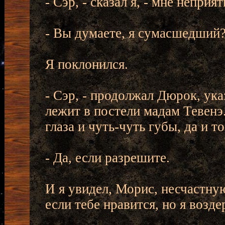
- Сэр, - сказал я, - мне неприя
- Вы думаете, я сумасшедший
Я поклонился.
- Сэр, - продолжал Дюрок, ука
лежит в постели мадам Тевенэ
глаза и чуть-чуть губы, да и т
- Да, если разрешите.
И я увидел, Морис, несчастну
если тебе нравится, но я возде