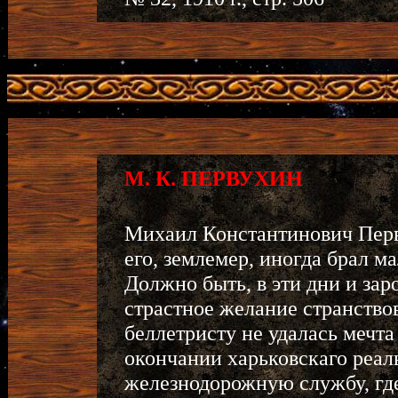
М. К. ПЕРВУХИН
Михаил Константинович Перву
его, землемер, иногда брал ма
Должно быть, в эти дни и зар
страстное желание странство
беллетристу не удалась мечт
окончании харьковскаго реал
железнодорожную службу, гд