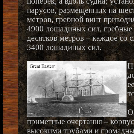
поперек, а вдоль судна; уста
парусов, размещенных на шест
метров, гребной винт привод
4900 лошадиных сил, гребные 
десятков метров – каждое со
3400 лошадиных сил.
П
д
е
т
О
приметные очертания – корпу
высокими трубами и громадны