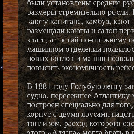
были установлены средние ру
размеры стремительно росли. 
каюту капитана, камбуз, кают
размещали каюты и салон перв
класс, а третий по-прежнему о
машинном отделении появилос
новых котлов и машин позволи
повысить экономичность рейсо
В 1881 году Голубую ленту за
судно, пересекшее Атлантику 
построен специально для того
корпус с двумя ярусами надст
топливом, расход которого сос
этого «Аляска» могла брать в 