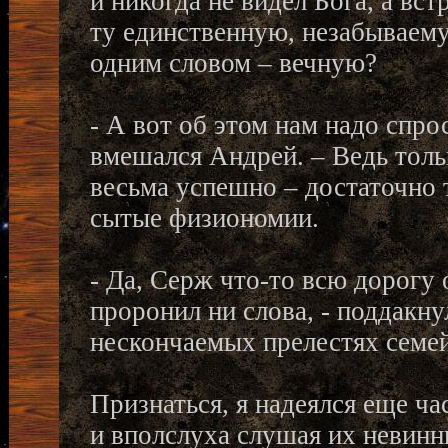
и никогда не видел Бога, а вс
ту единственную, незабываем
одним словом – вечную?
- А вот об этом нам надо спро
вмешался Андрей. – Ведь толь
весьма успешно – достаточно 
сытые физиономии.
- Да, Серж что-то всю дорогу 
проронил ни слова, - поддакну
нескончаемых прелестях семе
Признаться, я надеялся еще ч
и вполслуха слушая их невинны