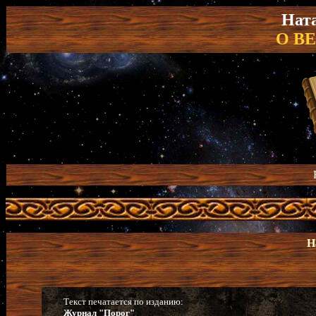
Нат
О В
Н
Текст печатается по изданию:
Журнал "Порог"