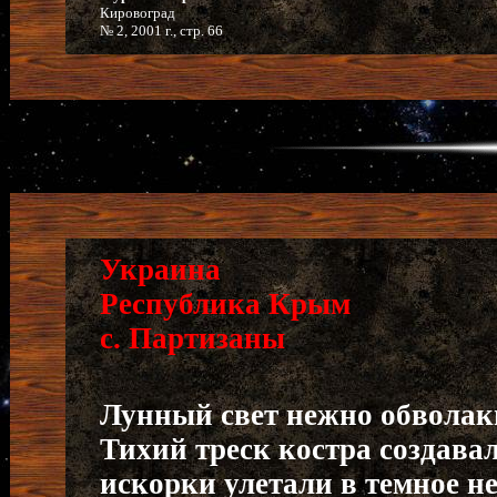
Кировоград
№ 2, 2001 г., стр. 66
Украина
Республика Крым
с. Партизаны
Лунный свет нежно обвола
Тихий треск костра создава
искорки улетали в темное не