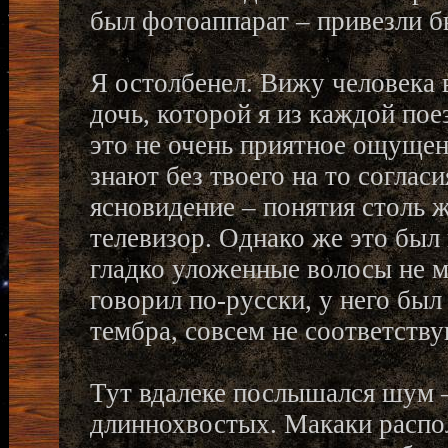
был фотоаппарат – привезли б
Я остолбенел. Вижу человека в
дочь, которой я из каждой по
это не очень приятное ощущени
знают без твоего на то согласи
ясновидение – понятия столь 
телевизор. Однако же это был 
гладко уложенные волосы не м
говорил по-русски, у него бы
тембра, совсем не соответств
Тут вдалеке послышался шум –
длиннохвостых. Макаки распо