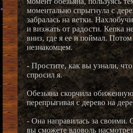
момент обезьяна, пользуясь тем
моментально спрыгнула с дере
забралась на ветки. Нахлобучив
и визжать от радости. Кепка н
вниз, где я ее и поймал. Пото
незнакомцем.
- Простите, как вы узнали, чт
спросил я.
Обезьяна скорчила обиженную 
перепрыгивая с дерево на дере
- Она направилась за своими. С
вы сможете вдоволь насмотрет