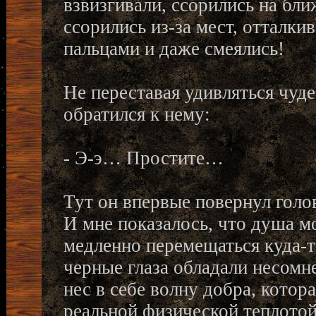
взвизгивали, ссорились на бли
ссорились из-за мест, отталки
пальцами и даже смеялись!
Не переставая удивляться чуд
обратился к нему:
- Э-э… Простите…
Тут он впервые повернул голов
И мне показалось, что душа мо
медленно перемещаться куда-то
черные глаза обладали несомн
нес в себе волну добра, котор
реальной физической теплотой.