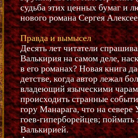
судьба этих ценных бумаг и л
нового романа Сергея Алексе
Правда и вымысел
Десять лет читатели спрашива
Валькирия на самом деле, нас
в его романах? Новая книга да
детстве, когда автор лежал бо
владеющий языческими чарами
происходить странные события
гору Mанарага, что на севере
гоев-гиперборейцев; поймать 
Валькирией.