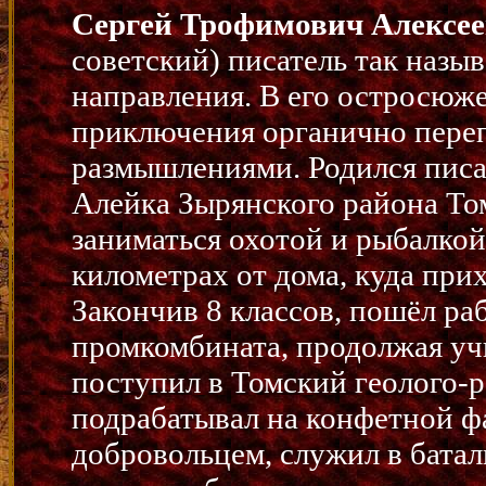
Сергей Трофимович Алексее
советский) писатель так назы
направления. В его остросюж
приключения органично пере
размышлениями. Родился писат
Алейка Зырянского района Том
заниматься охотой и рыбалкой
километрах от дома, куда при
Закончив 8 классов, пошёл ра
промкомбината, продолжая учи
поступил в Томский геолого-
подрабатывал на конфетной ф
добровольцем, служил в батал