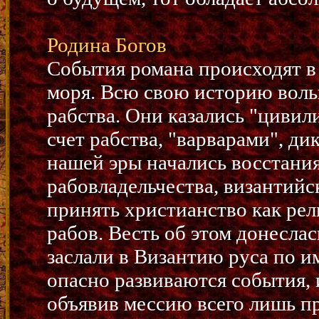
Родина Богов
События романа происходят в 
моря. Всю свою историю воль
рабства. Они казались "циви
счет рабства, "варварами", д
нашей эры начались восстания
рабовладельчества, византий
принять христианство как ре
рабов. Весть об этом донесла
заслали в Византию руса по и
опасно развиваются события, 
объявив мессию всего лишь пр