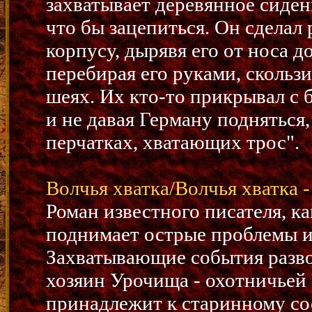
захватывает деревянное сидень
что бы зацепиться. Он сделал
корпусу, дырявя его от носа д
перебирая его руками, сколь
шеях. Их кто-то прикрывал с 
и не давая Герману подняться,
перчатках, хватающих трос".
Волчья хватка/Волчья хватка -
Роман известного писателя, ка
поднимает острые проблемы и
Захватывающие события разво
хозяин Урочища - охотничьей 
принадлежит к старинному со