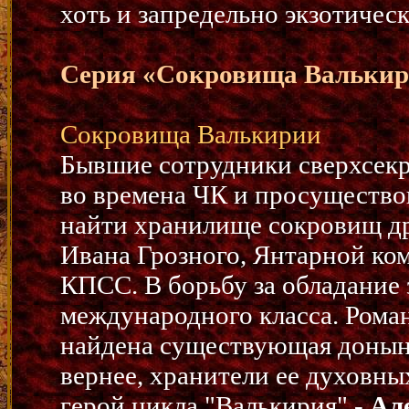
хоть и запредельно экзотичес
Серия «Сокровища Вальки
Сокровища Валькирии
Бывшие сотрудники сверхсекр
во времена ЧК и просущество
найти хранилище сокровищ др
Ивана Грозного, Янтарной ком
КПСС. В борьбу за обладание
международного класса. Рома
найдена существующая доныне
вернее, хранители ее духовн
герой цикла "Валькирия" -
Ал