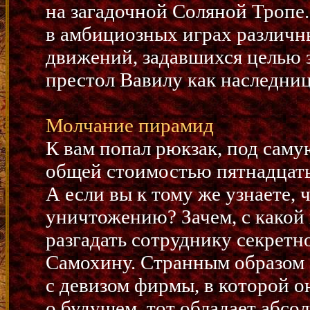
на загадочной Соляной Тропе
в амбициозных играх различн
движений, задавшихся целью з
престол Вавилу как наследни
Молчание пирамид
К вам попал рюкзак, под сам
общей стоимостью пятнадцать
А если вы к тому же узнаете,
уничтожению? Зачем, с какой
разгадать сотруднику секрет
Самохину. Странным образом 
с девизом фирмы, в которой о
о будущем, тот обладает абсо