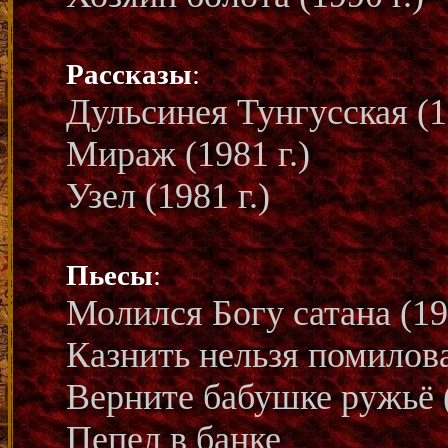
Рассказы
:
Дульсинея Тунгусская (19
Мираж (1981 г.)
Узел (1981 г.)
Пьесы
:
Молился Богу сатана (199
Казнить нельзя помиловат
Верните бабушке ружьё (
Пепел в банке