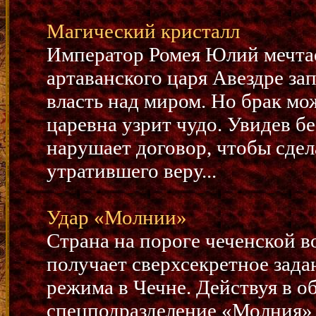
Магический кристалл
Император Ромея Юлий мечта
артаванского царя Авездре з
власть над миром. Но брак мо
царевна узрит чудо. Увидев бе
нарушает договор, чтобы сдел
утратившего веру...
Удар «Молнии»
Страна на пороге чеченской 
получает сверхсекретное зада
режима в Чечне. Действуя в о
спецподразделение «Молния» 