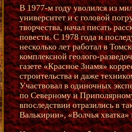
В 1977-м году уволился из ми
университет и с головой погр
творчества, начал писать расс
повести. С 1978 года и посл
несколько лет работал в Томс
комплексной геолого-разведоч
газете «Красное Знамя» корр
строительства и даже техник
Участвовал в одиночных эксп
по Северному и Приполярному
впоследствии отразились в та
Валькирии», «Волчья хватка» 