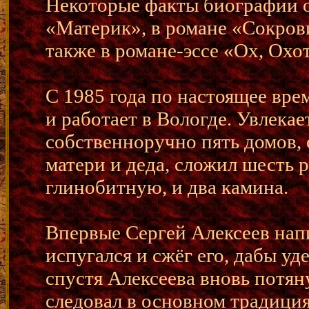
Некоторые факты биографии о
«Материк», в романе «Сокров
также в романе-эссе «Ох, Охот
С 1985 года по настоящее вр
и работает в Вологде. Увлекае
собственноручно пять домов, 
матери и деда, сложил шесть р
глинобитную, и два камина.
Впервые Сергей Алексеев напис
испугался и сжёг его, дабы уде
спустя Алексеева вновь потян
следовал в основном традици