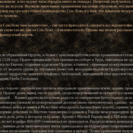
оказывали: в последние часы городок никто не покидал. Напротив, получалось, 
 его же курсом. Неужели заносчивые храмовники настолько обезумели, что выз
ужив наутро опустевшее командорство Сен-Леже и узнав, что накануне вечер
о провели...
 Сен-Леже нам неизвестна», - так часто приходится говорить исследователям,
ии ушли так же, как из Сен-Леже, - в неизвестность. Однако мы можем рассказа
французский король.
осле образования Ордена, и белые с красным крестом плащи храмовников стали
к в 1128 году Орден официально был признан на соборе в Труа, тамплиеры не ср
ись по Европе, открывая отделения Ордена, а главное - принимая пожертвован
е: от медного гроша до огромных поместий, которыми наделили Орден короле
нкурс щедрости» выиграл Альфонсо Арагонский, завещавший свое королевство
царям Гроба Господня).
 в стороне: европейские прелаты передавали храмовникам земли, церкви, прав
 Ордену дома, лавки, части угодий, среди пожертвований встречается и право 
 лошадей… Взамен дарители получали радость от совершения богоугодного дела
амплиеры сложили из пожертвований десятки своих экономических единиц - к
собных войск и замков в Палестине обходилось баснословно дорого, одними т
держки действий на Востоке тамплиеры создавали в Европе международную ф
ого дела, речь о котором чуть ниже. Хронист Матвей Парижский в XIII веке оц
, но вот в цифре 800-900 сомневаться не приходится. Распределялись командо
 львиная доля экономических ячеек приходилась на территорию современной
домые несколькими братьями или сдаваемые в аренду. Позже храмовники полу