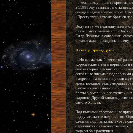
пожелавшему принять христианств
в 1199 году тамплиеры отказались
скандал наделал много шума. Слух
«Преступления твоих братьев нас
Воду на ту же мельницу лила и с
битве с мусульманами при Хаттин
Ги де Лузиньяна совершить самоу
остался жив и, находясь в плену, 
Пятница, тринадцатое
…Но все же такой жестокой развяз
Королевские агенты ворвались и в
еще четверых высших сановников О
секретные письма с подробными 
в адрес храмовников звучали жутк
крест, поедают тела умерших тов
Согласно инквизиционной процеду
братьев, умерших в застенках, и 
жаровне. Другой «подследственный
самого Христа.
Под пытками арестованные призна
надругательстве над крестом. Од
сделаны под пытками, и - отрекл
отрекшихся от насильственных пр
года он был распущен.