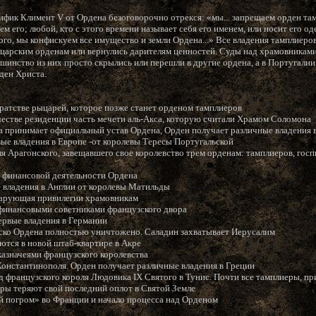
фик Климент V от Ордена безоговорочно отрекся: «мы... запрещаем орден там
м его; любой, кто с этого времени называет себя его именем, или носит его од
ого, мы конфискуем все имущество и земли Ордена...» Все владения тамплиер
ыцарским орденам или вернулись дарителям ценностей. Суды над храмовниками
шинство из них просто скрылись или перешли в другие ордена, а в Португалии
рден Христа.
братстве рыцарей, которое позже станет орденом тамплиеров
ачестве резиденции часть мечети аль-Акса, которую считали Храмом Соломона
уа принимает официальный устав Ордена, Орден получает различные владения
вые владения в Европе -от королевы Тересы Португальской
ля Арагонского, завещавшего свое королевство трем орденам: тамплиеров, гос
 о финансовой деятельности Ордена
е владения в Англии от королевы Матильды
, дарующая привилегии храмовникам
 финансовыми советниками французского двора
ервые владения в Германии
ойско Ордена полностью уничтожено. Саладин захватывает Иерусалим
ются в новой штаб-квартире в Акре
казначеями французского королевства
 Константинополя. Орден получает различные владения в Греции
д французского короля Людовика IX Святого в Тунис. Почти все тамплиеры, пр
еры теряют свой последний оплот в Святой Земле
й погром» во Франции и начало процесса над Орденом