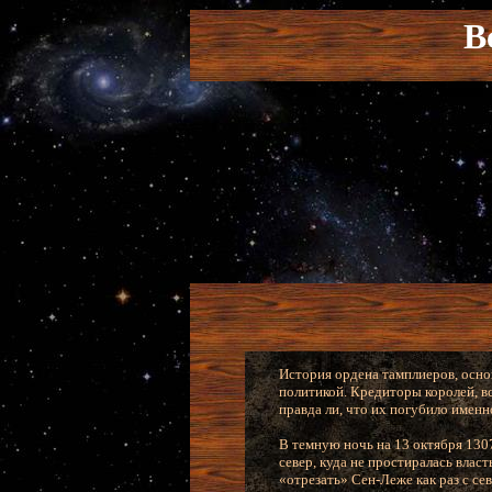
В
История ордена тамплиеров, основ
политикой. Кредиторы королей, в
правда ли, что их погубило именн
В темную ночь на 13 октября 130
север, куда не простиралась влас
«отрезать» Сен-Леже как раз с се