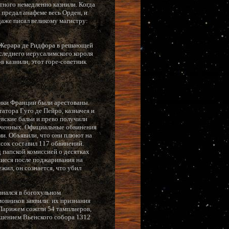
тного немедленно казнили. Когда
 предал анафеме весь Орден, и
даже писал великому магистру:
а Жерара де Ридфора в решающей
следнего иерусалимского короля
 казнили, этот горе-советник
ники Франции были арестованы.
татора Гуго де Пейро, казначея и
евские бальи и прево получили
реченных. Официальные обвинения
ми. Объявили, что они плюют на
сок составил 117 обвинений.
 папской комиссией о десятках
шиеся после поджаривания на
жил, он сознается, что убил
знался в богохульном
овников заявили: их признания
 Парижем сожгли 54 тамплиеров,
ешением Вьенского собора 1312