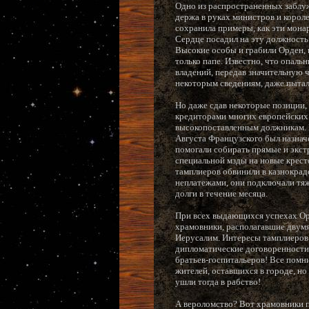
Одно из распространенных заблуж
держа в руках министров и короле
сохранила примеры, как эти монар
Сердце посадил на эту должность 
Высокие особы и грабили Орден, 
только папе. Известно, что опал
владений, передав значительную ч
некоторым сведениям, даже пытал
Но даже сдав некоторые позиции,
кредиторами многих европейских 
высокопоставленным должникам. В
Августа Французского был назнач
помогали собирать прямые и экст
специальной мзды на новые кресто
тамплиеров обвинили в казнокрад
неплатежами, они подключали тяж
долги в течение месяца.
При всех выдающихся успехах Орде
храмовники, располагавшие двумя
Иерусалим. Интересы тамплиеров 
дипломатические договоренности,
братьев-госпитальеров! Все помн
жителей, оставшихся в городе, н
ушли тогда в рабство!
А вероломство? Вот храмовники 