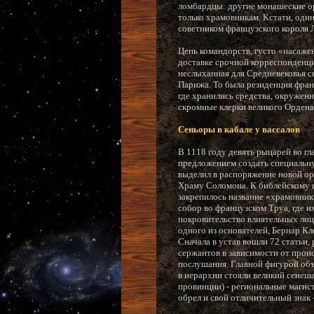
ломбардцы: другие монашеские о
только храмовникам. Кстати, оди
советником французского короля 
Цепь командорств, густо «насаже
доставке срочной корреспонденци
неслыханная для Средневековья ск
Парижа. То была резиденция фран
где хранились средства, окружен
скромные клерки великого Ордена, 
Сеньоры в кабале у вассалов
В 1118 году девять рыцарей во г
предложением создать специальну
выделил в распоряжение новой орг
Храму Соломона. К библейскому ц
закрепилось название «храмовники
собор во французском Труа, где 
покровительство влиятельных ли
одного из основателей, Бернар Кл
Сначала в устав вошли 72 статьи,
сержантов в зависимости от прои
послушания. Главной фигурой объя
в иерархии стояли великий сенеш
провинции) - региональные магис
обрел и свой отличительный знак 