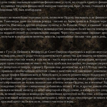
рдена также оказывали клиентам финансовые услуги, но создать единую фина
н из главных творцов финансовой империи тамплиеров, брат Эсташ, ставший в 
Людовика VII, был ломбардцем.
нных» на важнейшие торговые пути, позволяла Ордену оказывать и не финансов
и. Тамплиеры даже поставили рекорд - письмо из Акры пришло в Лондон через 
орость. Имелись и другие опорные пункты: в Ла-Рошели, Генуе, а главный - в 
цузского магистра - крупнейшее командорство площадью более шести гектаро
ное мощной стеной со специальными окнами. Через эти «кассовые окошки» мн
получали и передавали монеты, векселя, гарантийные письма - изо дня в день, и
лаве с Гуго де Пейном и Жоффруа де Сент-Омером обратились к королю иерусал
ю гвардию, своего рода «телохранительское» агентство для защиты паломник
анизации участки земли, в том числе - часть королевской резиденции, которая
арю храм отношения не имел - то была арабская постройка, но рыцари уверили
» (templiers от temple, «храм»). Прошло еще десятилетие, и в 1128 году шест
их приняли с необычайным почетом: слава о палестинской «милиции» докатилас
ц, вроде графов Шампанского и Анжуйского, а самую решительную поддержку 
ервоский - глава могущественного ордена цистерцианцев, он же разработал и у
 регулировавшие не только монашеские аспекты жизни Ордена, но и военные. Б
схождения («чистые» священники добавились позже). И те, и другие давали о
влялся великий магистр со штаб-квартирой в Иерусалиме, а избирало его спец
аль, великий маршал и командоры крупнейших крепостей на Востоке, а в Европ
тры и великий визитатор («надсмотрщик»), нечто вроде «постпреда» великого 
- красный крест на белом поле, символ чистоты и веры.