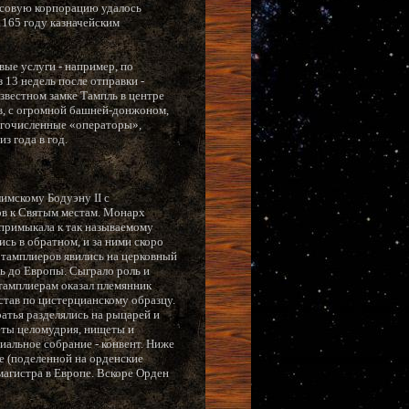
нсовую корпорацию удалось
1165 году казначейским
ые услуги - например, по
13 недель после отправки -
известном замке Тампль в центре
в, с огромной башней-донжоном,
огочисленные «операторы»,
з года в год.
имскому Бодуэну II с
ов к Святым местам. Монарх
 примыкала к так называемому
сь в обратном, и за ними скоро
ь тамплиеров явились на церковный
ь до Европы. Сыграло роль и
тамплиерам оказал племянник
став по цистерцианскому образцу.
ратья разделялись на рыцарей и
беты целомудрия, нищеты и
иальное собрание - конвент. Ниже
е (поделенной на орденские
магистра в Европе. Вскоре Орден