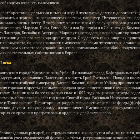
 необходимо охранять паломников.
дарств крестоносцев тысячи и тысячи людей пускались в долгие и дорогостоящ
ложить и церковь - на раскаявшегося еретика, например. Путешествия эти, од
оказалась очень к месту. В тогдашнем христианском мире существовало два о
ерез порты Марселя, Пизы, Генуи, Бари или Бриндизи и в Сантьяго-де-Компос
рез Лангедок, Бискайю и Астурию. Маршруты совпадали с основными торговым
асстоянии дневного перехода друг от друга. Создав сеть таких опорных пункт
ты и комфорта, но и в сохранности имущества во время путешествия, а также 
рамовникам в «трастовое управление» стали популярными способами получения 
амых состоятельных собственников в Европе.
I века
анцузском городе Клермоне папа Урбан II с площади перед Кафедральным соб
а мусульман, занимавших Палестину, и вернуть Гроб Господень. Поводом по
 писал византийский император Алексей Комнин, и призыв Урбана произвел ог
тысяч горожан и крестьян семьями покидали дома, ремесленники и купцы прода
салим. За ними шла более серьезная сила: в 1097 году рыцарские отряды, ве
осточных эмиратов и через год взяли Святой город. Возникли Иерусалимское к
ое и Триполийское. Территории их разделились на сеньориальные феоды (фьеф
уски», другим - похуже, а кому - и вовсе ничего. Именно рыцари-«неудачники
оторых со временем превратилось в орден рыцарей-тамплиеров.
бропорядочных рыцарей, не стремившихся к наживе путем обмана: монахи, п
вников учел «человеческий фактор», и статьи, регулировавшие отношения брат