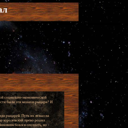
ал
ской социально-экономической
ности были эти монахи-рыцари? И
ада рыцарей. Путь их лежал на
вр королевский прево решил
иновник боялся опоздать, но -