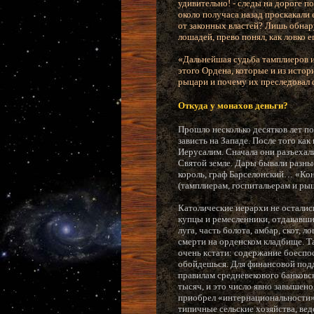
удивительно! - следы на дороге п
около получаса назад проскакали
от законных властей? Лишь обнар
лошадей, прево понял, как ловко ег
«Дальнейшая судьба тамплиеров из
этого Ордена, которые и из истор
рыцари и почему их преследовал 
Откуда у монахов деньги?
Прошло несколько десятков лет п
зависть на Западе. После того ка
Иерусалим. Сначала они разъехал
Святой земле. Дары бывали разны
король, граф Барселонский… «Ко
(тамплиерам, госпитальерам и ры
Католические иерархи не остались
купцы и ремесленники, отдававшие
луга, часть болота, амбар, скот,
смерти на орденском кладбище. Т
очень кстати: содержание боеспо
обойдешься. Для финансовой под
правилам средневекового банковск
тысяч, и это число явно завышено
приобрел «интернациональности»,
типичные сельские хозяйства, ве