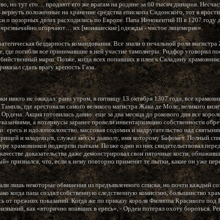
о, но тут его… продают его же врагам на родине за 60 тысяч динаров. Несчас
 вернуть положенные на хранение средства епископа Сидонского, тот в ярости
и о позорных делах расходились по Европе. Папа Иннокентий III в 1207 году 
 чрезвычайно огорчают… их [монашеские] одежды - чистое лицемерие».
тратегическая бездарность командования. Все знали о печальной роли магистр
е, где погибли все принимавшие в ней участие тамплиеры: Ридфор уговорил по
бийственный марш. Позже, когда всех попавших в плен к Саладину храмовников
приказал сдать врагу крепость Газа.
ки никто не ожидал: рано утром, в пятницу 13 октября 1307 года, все храмов
 Тампль, где арестовали самого великого магистра Жака де Моле, великого визи
рдена. Акция готовилась давно: еще за два месяца до рокового дня все корол
указаниями, а нотариусы заранее провели инвентаризацию собственности об
о: ересь и идолопоклонство, массовая содомия и надругательство над святыня
арищей и младенцев, служат мессы дьяволу, имя которому Бафомет. Полный спи
ре храмовников подвергли пыткам. Позже один из них свидетельствовал перед
в качестве доказательства даже демонстрировал свои пяточные кости, обнажив
» признался, что, если к нему повторно применят те пытки, какие он уже пере
ли лишь некоторые обвинения из предъявленного списка, но почти каждый со
нако когда папа создал собственную следственную комиссию, большинство храм
ись от прежних показаний. Когда же по приказу короля Филиппа Красивого под
изнаний, как «вторично впавших в ересь», - Орден потерял охоту бороться. Р