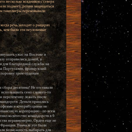
что несколько всадников с севера
вали подмогу, решив защищаться
ом тамплиеры перековывали
 когда речь заходит о рыцарях
ть, кем были эти неуловимые
 внушать ужас на Востоке и
азу отправились домой, в
ия для благородной службы на
ва Португалии, французский
 поровну трем орденам
а сбора десятины! Не отставали
использовать сено с какого-то
 и перспективу лежать после
омандорств. Деньги пришлись
рофеями и контрибуциями не
инансовую корпорацию - по всем
енил количество командорств в 9
рства неравномерно, Орден еще не
 Франции. Вначале это были
чили возможность выбирать для