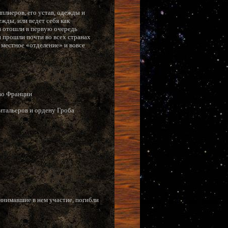
плиеров, его устав, одежды и
ежды, или ведет себя как
ов отошли в первую очередь
 прошли почти во всех странах
 местное «отделение» и вовсе
 во Франции
питальеров и ордену Гроба
инимавшие в нем участие, погибли