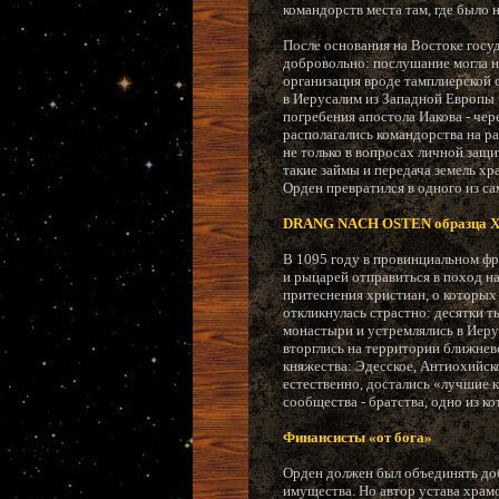
командорств места там, где было
После основания на Востоке госу
добровольно: послушание могла на
организация вроде тамплиерской 
в Иерусалим из Западной Европы ч
погребения апостола Иакова - че
располагались командорства на р
не только в вопросах личной защи
такие займы и передача земель х
Орден превратился в одного из с
DRANG NACH OSTEN образца X
В 1095 году в провинциальном фр
и рыцарей отправиться в поход н
притеснения христиан, о которых
откликнулась страстно: десятки 
монастыри и устремлялись в Иеру
вторглись на территории ближнев
княжества: Эдесское, Антиохийск
естественно, достались «лучшие к
сообщества - братства, одно из к
Финансисты «от бога»
Орден должен был объединять до
имущества. Но автор устава храмо