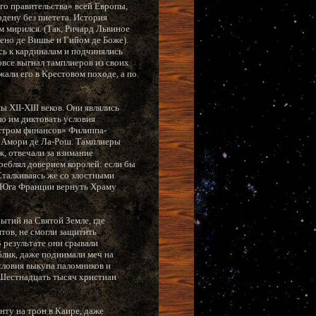
го правительства» всей Европы,
рдену без пиетета. История
м мирился. (Так, Ричард Львиное
Рено де Вишье и Гийом де Боже).
сь к кардиналам и подчинялись
овсе выгнал тамплиеров из своих
жали его в Крестовом походе, а по
XII-XIII веков. Они являлись
ло им диктовать условия
истром финансов» Филиппа-
т Амори де Ла-Рош. Тамплиеры
, отвечали за взимание
реблял доверием королей: если бы
Сталкиваясь же со злостными
в Юга Франции вернуть Храму
ытий на Святой Земле, где
тов, не смогли защитить
 результате они срывали
блик, даже поднимали меч на
словия выкупа паломников и
. Шестнадцать тысяч христиан
ту на трон в Каире, даже