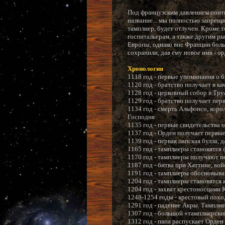
Под французским давлением понти
название... мы полностью запрещае
тамплиер, будет отлучен. Кроме т
госпитальерам, а также другим р
Европы, однако вне Франции боль
сохранили, дав ему новое имя - о
Хронология
1118 год - первые упоминания о 
1120 год - братство получает в к
1128 год - церковный собор в Тр
1129 год - братство получает пер
1134 год - смерть Альфонсо, коро
Господня
1135 год - первые свидетельства
1137 год - Орден получает первы
1139 год - первая папская булла
1165 год - тамплиеры становятся
1170 год - тамплиеры получают п
1187 год - битва при Хаттине, в
1191 год - тамплиеры обосновыва
1204 год - тамплиеры становятся 
1204 год - захват крестоносцами
1248-1254 годы - крестовый похо
1291 год - падение Акры. Тампли
1307 год - большой «тамплиерски
1312 год - папа распускает Орден