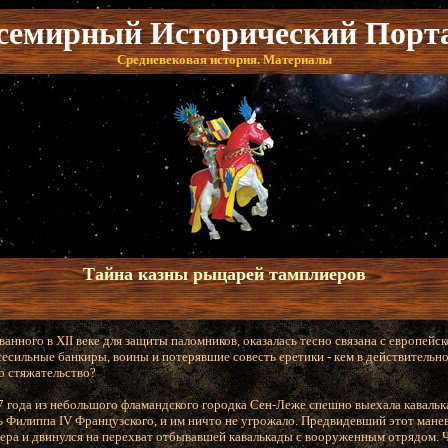
семирный Исторический Порт
Средневековая история. Материалы
Тайна казны рыцарей тамплиеров
анного в XII веке для защиты паломников, оказалась тесно связана с европей
сесильные банкиры, воины и потерявшие совесть еретики - кем в действитель
о стяжательство?
7 года из небольшого фламандского городка Сен-Леже спешно выехала кавальк
ть Филиппа IV Французского, и им ничто не угрожало. Предвидевший этот мане
вера и двинулся на перехват отбывавшей кавалькады с вооруженным отрядом. Ч