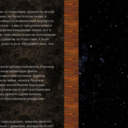
ие путешествия, причем не всегда
нако, не были безопасными, и
сновных паломнических маршрута:
телла - к месту предполагаемого
и коммуникациями эпохи, вот и
ов, тамплиеры помогли паломникам
ссудами на путешествие. Скоро
денег в долг. Неудивительно, что
ором призвал епископов, баронов
служили вопиющие факты
ромное впечатление. Европа
вали лавки, монахи бросали
домые знатнейшими баронами,
оролевство и три христианских
ы), причем одним воинам,
» и образовывали рыцарские
о определению, лишены личного
ьев с деньгами, выглядели более