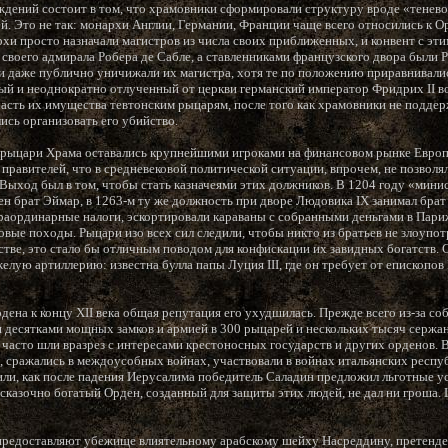
дений состоит в том, что храмовники сформировали структуру вроде «тенево
й. Это не так: монархи Англии, Германии, Франции чаще всего относились к О
хи просто назначали магистров из числа своих приближенных, и конвент с эти
своего адмирала Робера де Сабле, а ставленниками французского двора были 
и даже публично уничижали их магистра, хотя те по положению приравнивали
ьный и неоднократно отлученный от церкви германский император Фридрих II в
асть их имущества тевтонским рыцарям, после того как храмовники не поддер
ись организовать его убийство.
 рыцари Храма оставались крупнейшими игроками на финансовом рынке Европы 
правителей, что в средневековой политической ситуации, впрочем, не позволя
ыход был в том, чтобы стать казначеями этих должников. В 1204 году «мин
ен брат Эймар, в 1263-м ту же должность при дворе Людовика IX занимал бра
раординарные налоги, эскортировали караваны с собранными деньгами в Париж
вые походы. Рыцари изо всех сил следили, чтобы никто из братьев не злоупот
стве, это стало бы отличным поводом для конфискации их завидных богатств. 
елую артиллерию: известна булла папы Луция III, где он требует от епископо
на к концу XII века общая репутация его ухудшилась. Прежде всего из-за соб
 десятками мощных замков и армией в 300 рыцарей и нескольких тысяч сержан
часто шли вразрез с интересами крестоносных государств и других орденов. В
 сражались в междоусобных войнах, участвовали в войнах итальянских респу
или, как после падения Иерусалима победитель Саладин предложил льготные у
о сказочно богатый Орден, созданный для защиты этих людей, не дал ни гроша
предоставляют убежище влиятельному арабскому шейху Насреддину, претенден