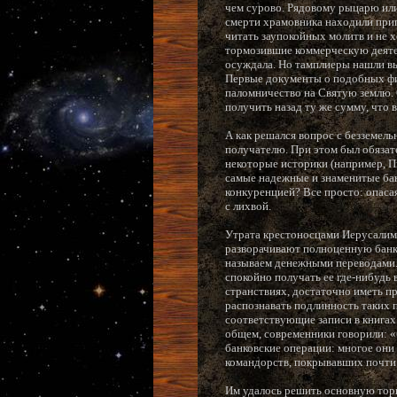
чем сурово. Рядовому рыцарю или
смерти храмовника находили прип
читать заупокойных молитв и не х
тормозившие коммерческую деятел
осуждала. Но тамплиеры нашли вы
Первые документы о подобных фин
паломничество на Святую землю. 
получить назад ту же сумму, что 
А как решался вопрос с безземель
получателю. При этом был обязате
некоторые историки (например, П
самые надежные и знаменитые бан
конкуренцией? Все просто: опаса
с лихвой.
Утрата крестоносцами Иерусалима
разворачивают полноценную банк
называем денежными переводами. 
спокойно получать ее где-нибудь 
странствиях, достаточно иметь пр
распознавать подлинность таких 
соответствующие записи в книгах.
общем, современники говорили: «
банковские операции: многое они
командорств, покрывавших почти
Им удалось решить основную торг