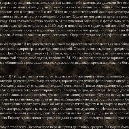
 сержанту запрещалось пользоваться какими-либо казенными суммами без особ
рятанные монеты или другие доказательства его финансовой нечистоплотност
оронить его в освященной земле. Устав не делал исключений даже для магистр
ьность этого первого «всемирного банка»: Орден не мог давать деньги в рост
ход! Они прятали чистую прибыль от полученной операции и формально не п
ансовых делах относятся к 1135 году и повествуют о ссуде некой пожилой че
Оговоренный процент в договоре отсутствует - по возвращении супругов во
выдали. А пока паломники путешествовали, Орден получал все бенефиции с их 
ными людьми? В их документах изначально проставлялась большая сумма займа,
лен залог, например, в виде драгоценностей. Ставки такого скрытого кредито
ирс Пол Рид в «Тамплиерах») считают, что они поначалу были умеренными - ок
киры той эпохи, ломбардцы, требовали 24! Как же последние не разорились, 
ясь обвинений в ростовщичестве, храмовники выдавали кредиты только на бого
 в 1187 году заставила магистра задуматься об альтернативных источниках д
овскую деятельность: выдают займы, гарантируют чужие финансовые операци
Каждому клиенту открывали текущий счет: всякий, внеся определенную сумм
в Акре, причем уже конвертированной: в марки, ливры, мараведи. Не надо дрож
и себе лишь заемное письмо, для верности зашифрованное. Судя по всему, каз
писем, но как именно, мы пока не знаем. Рыцари-финансисты осуществляли и б
 Заключались контракты даже об оказании услуг по аудиту и надзору за посту
бухгалтерских книг в командорствах больше, чем духовных». Нельзя сказать, 
 позаимствовали у ломбардских банкиров и итальянских купцов, но неоспоримо
 всю Европу, храмовники впервые создали транснациональную финансовую си
овую проблему - безопасного перемещения денежных средств. У Ордена были 