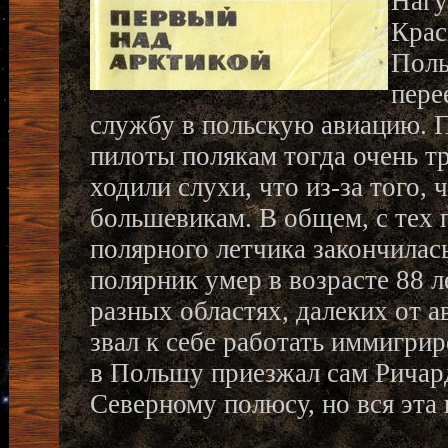
Нагу
Крас
Поль
пере
службу в польскую авиацию. П
пилоты полякам тогда очень т
ходили слухи, что из-за того, 
большевикам. В общем, с тех п
полярного летчика закончилась
полярник умер в возрасте 88 л
разных областях, далеких от а
звал к себе работать иммигр
в Польшу приезжал сам Ричард
Северному полюсу, но вся эта