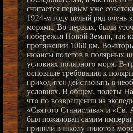
считается первым уже советс
1924-м году целый ряд очень 
морями. Во-первых, были уто
побережья Новой Земли, так ка
протяжении 1060 км. Во-втор
нюансы полетов в полярных ш
условиях полярного моря. В-
основные требования к поляр
приходится действовать в нео
условиях. В общем, полеты На
что по возвращении из экспед
«Святого Станислава» и «Св. 
был пожалован самим императ
приняли в школу пилотов морс