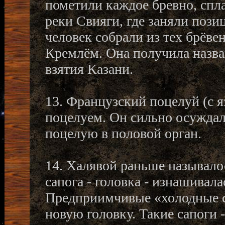
пометили каждое бревно, спл
реки Свияги, где заняли пози
человек собрали из тех брёве
Кремлём. Она получила назва
взятия Казани.
13. Французский поцелуй (с я
поцелуем. Он сильно осуждал
поцелую в половой орган.
14. Халявой раньше называло
сапога - головка - изнашивала
Предприимчивые «холодные 
новую головку. Такие сапоги 