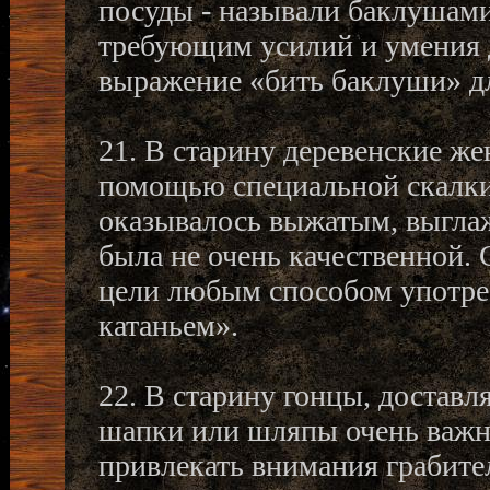
посуды - называли баклушами
требующим усилий и умения 
выражение «бить баклуши» дл
21. В старину деревенские ж
помощью специальной скалки
оказывалось выжатым, выгла
была не очень качественной.
цели любым способом употре
катаньем».
22. В старину гонцы, доставл
шапки или шляпы очень важны
привлекать внимания грабите