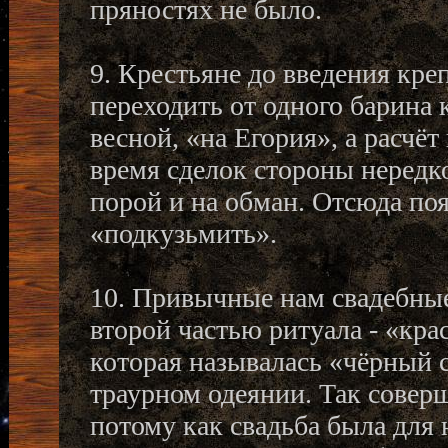
пряностях не было.
9. Крестьяне до введения кре
переходить от одного барина 
весной, «на Егория», а расчё
время сделок стороны нередк
порой и на обман. Отсюда поя
«подкузьмить».
10. Привычные нам свадебные
второй частью ритуала - «кра
которая называлась «чёрный с
траурном одеянии. Так совер
потому как свадьба была для