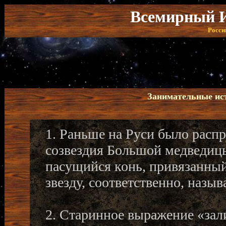
Всемирный И
Росси
Занимательные ис
1. Раньше на Руси было расп
созвездия Большой медведицы
пасущийся конь, привязанны
звезду, соответственно, назы
2. Старинное выражение «зали