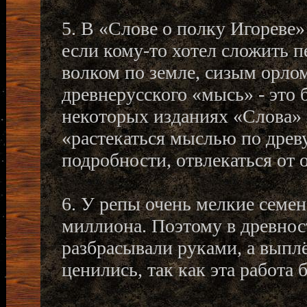
5. В «Слове о полку Игореве»
если кому-то хотел сложить п
волком по земле, сизым орлом
древнерусского «мысь» - это 
некоторых изданиях «Слова»
«растекаться мыслью по древу
подробности, отвлекаться от
6. У репы очень мелкие семе
миллиона. Поэтому в древнос
разбрасывали руками, а вып
ценились, так как эта работа 