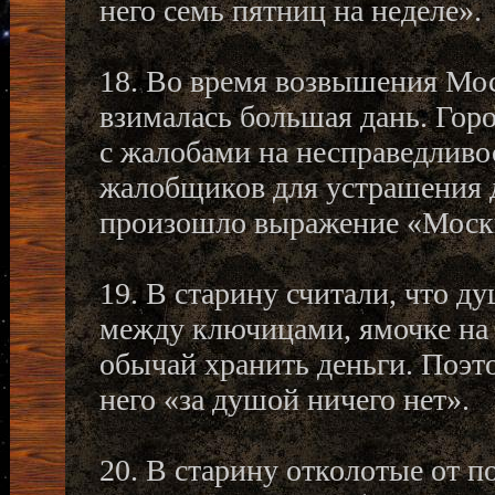
него семь пятниц на неделе».
18. Во время возвышения Мос
взималась большая дань. Гор
с жалобами на несправедливо
жалобщиков для устрашения д
произошло выражение «Москва
19. В старину считали, что д
между ключицами, ямочке на 
обычай хранить деньги. Поэто
него «за душой ничего нет».
20. В старину отколотые от п