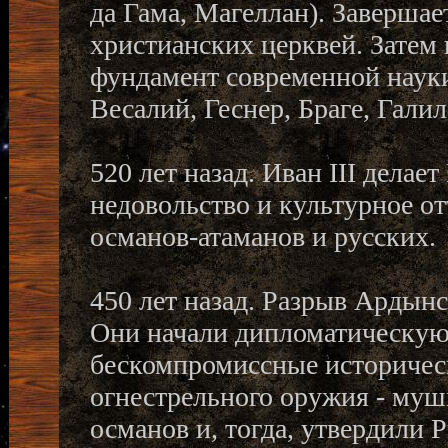
да Гама, Магеллан). Заверша
христианских церквей. Затем 
фундамент современной науки
Весалий, Геснер, Браге, Галил
520 лет назад. Иван III делае
недовольство и культурное от
османов-атаманов и русских.
450 лет назад. Разрыв Ардынс
Они начали дипломатическу
бескомпромиссные историчес
огнестрельного оружия - мушк
османов и, тогда, утвердили 