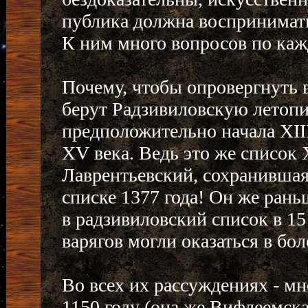
публика должна воспринимать 
К ним много вопросов по ка
Почему, чтобы опровергнуть 
берут Радзивиловскую летопи
предположительно начала XIII
XV века. Ведь это же список 
Лаврентьевский, сохранившая
списке 1377 года! Он же рань
в радзивиловский список в 15 
варягов могли оказаться в бо
Во всех их рассуждениях - мн
1150 году (она же Вифлеемска