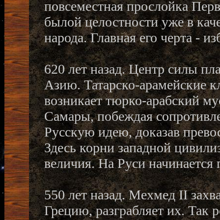
повсеместная прослойка Перв
былой целостности уже в каче
народа. Главная его черта - и
620 лет назад. Центр силы п
Азию. Татарско-арамейские к
возникает тюрко-арабский му
Самары, побеждая сопротивл
Русскую идею, доказав прево
Здесь корни западной цивилиз
величия. На Руси начинается 
550 лет назад. Мехмед II за
Грецию, разграбляет их. Так 