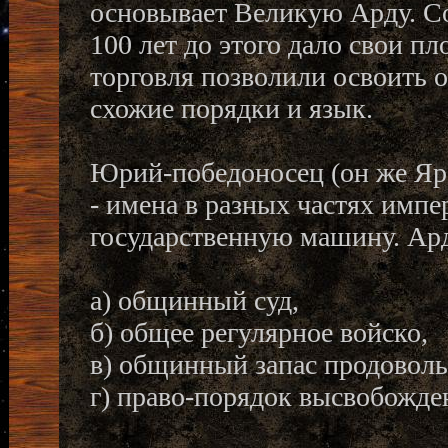
основывает Великую Арду. Со
100 лет до этого дало свои п
торговля позволили освоить 
схожие порядки и язык.
Юрий-победоносец (он же Яро
- имена в разных частях импе
государственную машину. Ар
а) общинный суд,
б) общее регулярное войско,
в) общинный запас продовольс
г) право-порядок высвобожден