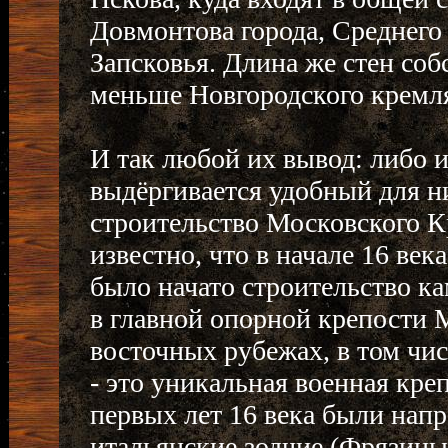
Довмонтова города, Среднего 
Запсковья. Длина же стен соб
меньше Новгородского кремл
И так любой их вывод: либо 
выдёргивается удобный для н
строительство Московского Кр
известно, что в начале 16 ве
было начато строительство к
в главной опорной крепости 
восточных рубежах, в том чи
- это уникальная военная креп
первых лет 16 века были нап
итальянские зодчие (Фрязины