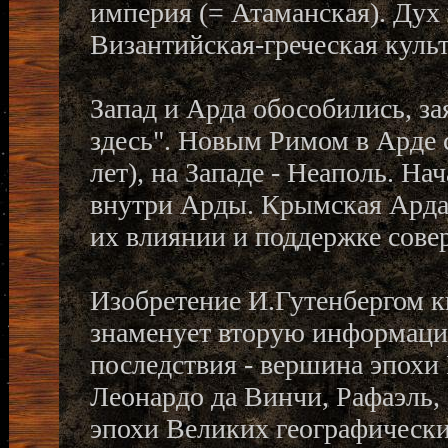
империя (= Атаманская). Ду
Византийская-греческая культ
Запад и Арда обособились, за
здесь". Новым Римом в Арде 
лет), на Западе - Неаполь. На
внутри Арды. Крымская Арда
их влиянии и поддержке совер
Изобретение И.Гутенбергом кн
знаменует вторую информац
последствия - вершина эпохи 
Леонардо да Винчи, Рафаэль,
эпохи Великих географически