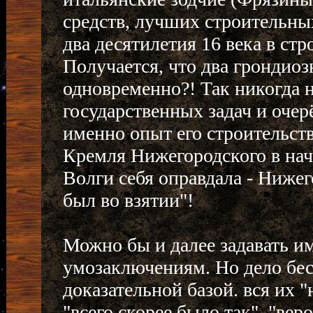
средств, лучших строительны
два десятилетия 16 века в ст
Получается, что два грондиоз
одновременно?! Так никогда 
государственных задач и очер
именно опыт его строительст
Кремля Нижегородского в нач
Волги себя оправдала - Ниже
был во взятии"!
Можно бы и далее задавать и
умозаключениям. Но дело бес
доказательной базой. вся их 
"всего скорее было так", "веро