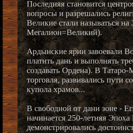
Последняя становится центро
вопросы и разрешались религ
Великие стали называться на З
Мегалион=Великий).
Ардынские ярии завоевали Вос
платить дань и выполнять тр
создавать Ордена). В Татаро-
торговля, развивались пути с
купола храмов...
В свободной от дани зоне - Е
начинается 250-летняя Эпоха
демонстрировались достоинст