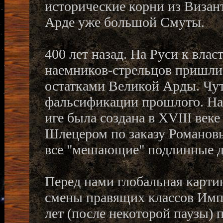
исторические корни из Визан
Арде уже большой Смуты.
400 лет назад. На Руси к вл
наемников-стрельцов пришли 
остатками Великой Арды. Чут
фальсификации прошлого. Нап
иге была создана в XVIII ве
Шлецером по заказу Романов
все "мешающие" подлинные д
Перед нами глобальная картин
смены правящих классов Импе
лет (после некоторой паузы) 