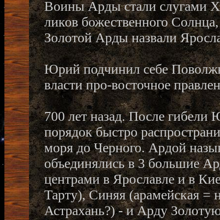
Воины Арды стали слугами Хр
ликов божественного Солнца
Золотой Арды назвали Яросл
Юрий подчинил себе Поволжье
власти про-восточное правлен
700 лет назад. После гибели 
порядок быстро распространил
моря до Черного. Ардой назы
объединялись в 3 большие Ар
центрами в Ярославле и в Кие
Тарту), Синяя (арамейская = 
Астрахань?) - и Арду Золотую 