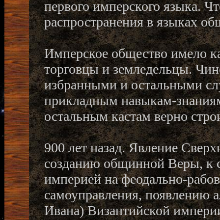
первого имперского языка. Ч
распространения в языках об
Имперское общество имело ка
торговцы и земледельцы. Чи
избранными и остальными сл
прикладным навыкам-знаниям
остальным кастам верно строи
900 лет назад. Явление Сверх
созданию общинной Веры, к 
империей на феодально-рабов
самоуправления, появлению а
Ивана) Византийской импери