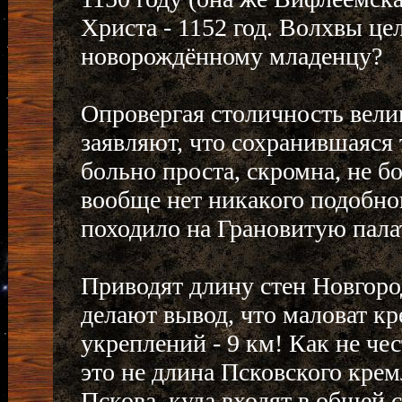
Христа - 1152 год. Волхвы це
новорождённому младенцу?
Опровергая столичность вели
заявляют, что сохранившаяся 
больно проста, скромна, не бо
вообще нет никакого подобног
походило на Грановитую пала
Приводят длину стен Новгоро
делают вывод, что маловат к
укреплений - 9 км! Как не че
это не длина Псковского крем
Пскова, куда входят в общей 