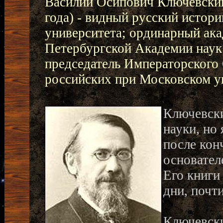
Василий Осипович Ключевский 
года) - видный русский истор
университета; ординарный ак
Петербургской Академии наук 
председатель Императорского
российских при Московском ун
Ключевски
науки, но
после кон
основател
Его книги
дни, почти
Ключевски