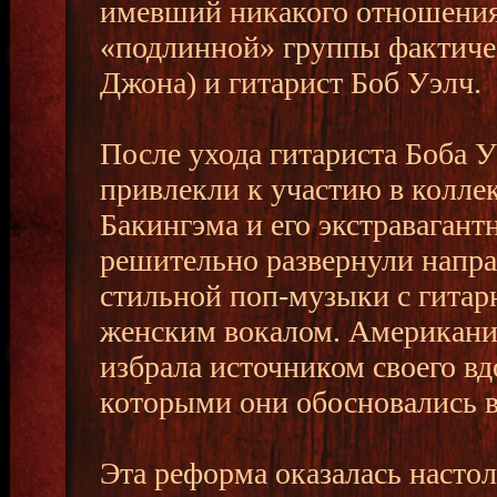
имевший никакого отношения.
«подлинной» группы фактиче
Джона) и гитарист Боб Уэлч.
После ухода гитариста Боба 
привлекли к участию в колле
Бакингэма и его экстраваган
решительно развернули напра
стильной поп-музыки с гита
женским вокалом. Американи
избрала источником своего вд
которыми они обосновались 
Эта реформа оказалась насто