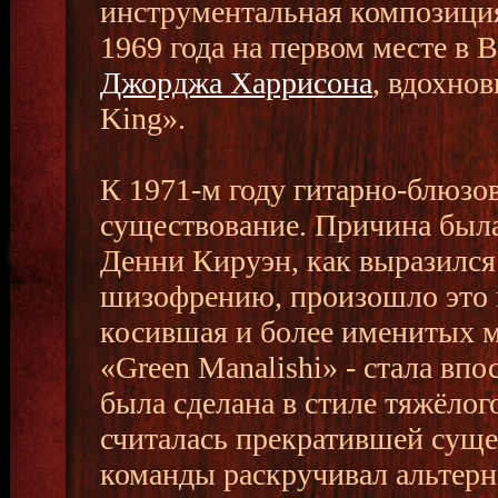
инструментальная композиция
1969 года на первом месте в
Джорджа Харрисона
, вдохно
King».
К 1971-м году гитарно-блюзо
существование. Причина была
Денни Кируэн, как выразился 
шизофрению, произошло это п
косившая и более именитых м
«Green Manalishi» - стала впос
была сделана в стиле тяжёлог
считалась прекратившей сущ
команды раскручивал альтерн