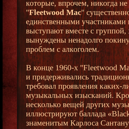
которые, впрочем, никогда н
"
Fleetwood Mac
" существенн
единственными участниками пе
выступают вместе с группой, 
вынуждены ненадолго покину
проблем с алкоголем.
В конце 1960-х "Fleetwood Ma
и придерживались традиционн
требовал проявления каких-л
музыкальных изысканий. Кро
несколько вещей других муз
иллюстрируют баллада «Blac
знаменитым Карлоса Сантану)