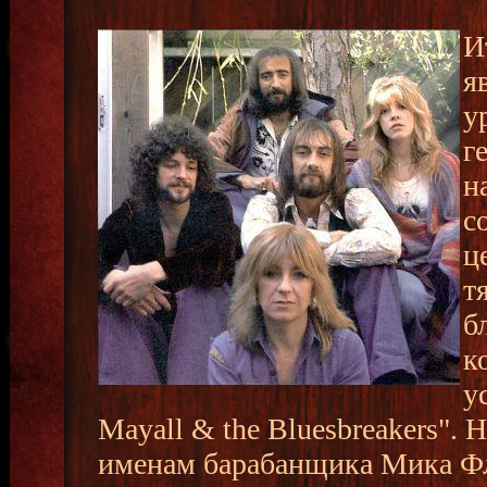
И
я
у
г
н
с
ц
т
б
к
у
Mayall & the Bluesbreakers". 
именам барабанщика Мика Фл