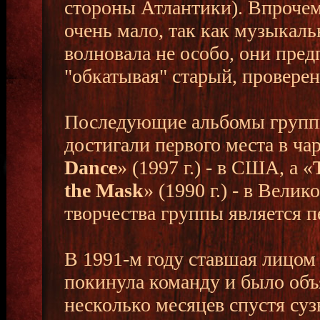
стороны Атлантики). Впрочем,
очень мало, так как музыкаль
волновала не особо, они пред
"обкатывая" старый, провере
Последующие альбомы группы
достигали первого места в ча
Dance
» (1997 г.) - в США, а «
the Mask
» (1990 г.) - в Вел
творчества группы является пе
В 1991-м году ставшая лицом
покинула команду и было объ
несколько месяцев спустя су