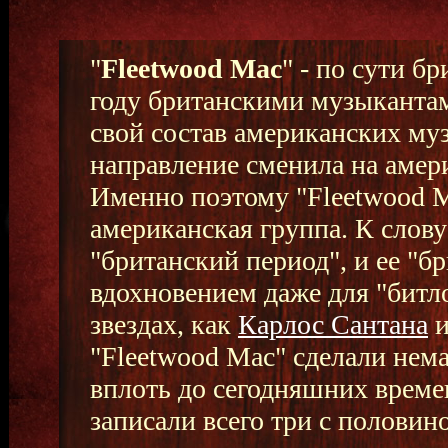
"
Fleetwood Mac
" - по сути б
году британскими музыкантам
свой состав американских му
направление сменила на амер
Именно поэтому "Fleetwood M
американская группа. К слову
"британский период", и ее "
вдохновением даже для "битло
звездах, как
Карлос Сантана
и
"Fleetwood Mac" сделали нема
вплоть до сегодняшних времен
записали всего три с половин