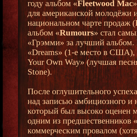
году альбом «
Fleetwood Mac
»
для американской молодёжи и
национальном чарте продаж (
альбом «
Rumours
» стал сам
«Грэмми» за лучший альбом. 
«Dreams» (1-е место в США), 
Your Own Way» (лучшая песня
Stone).
После оглушительного успеха
над записью амбициозного и 
который был высоко оценен 
одним из предшественников «
коммерческим провалом (хотя