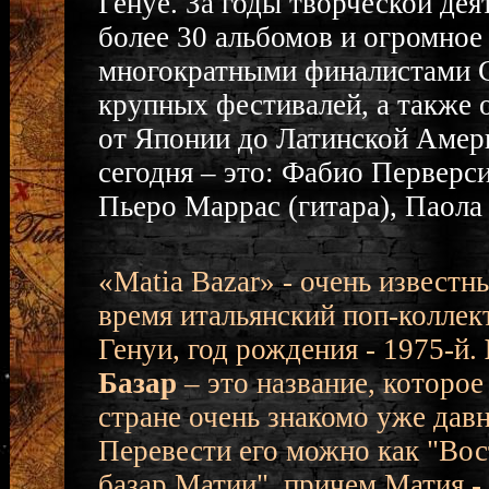
Генуе. За годы творческой дея
более 30 альбомов и огромное 
многократными финалистами С
крупных фестивалей, а также 
от Японии до Латинской Амери
сегодня – это: Фабио Перверси
Пьеро Маррас (гитара), Паола 
«Matia Bazar» - очень известн
время итальянский поп-коллек
Генуи, год рождения - 1975-й.
Базар
– это название, которое
стране очень знакомо уже давн
Перевести его можно как "Во
базар Матии", причем Матия -