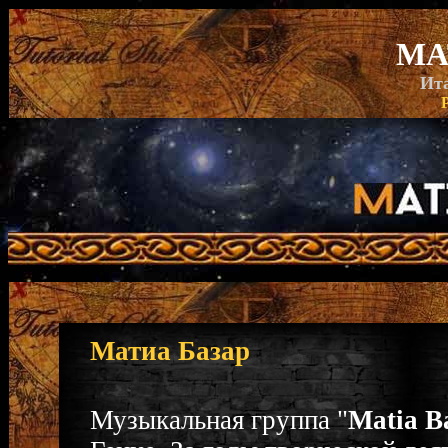
MA
Ита
Матиа Базар
Музыкальная группа "
Matia B