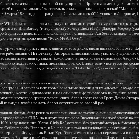
обиваясь максимально возможной популярности. При этом коммерциализация зв
отя ей предоставлялись блистательные залы, например, лондонский "Marquee".
а 30 марта 1985 года - на грандиозной "металлической" "тусовке" в Аардшоке, 
he Wild
" был записан в том же году с помощью студийных музыкантов, которы
ером. Это Дик Вагнер (гитара, вокал), Уолтер Цвол (бас) и Джерри Мерсер (уд
тро Эзрин сам исполнил и наложил партии клавишных. Альбом создавался в теч
ую очередь на долю песни "Rock Me All Over".
турне певица приступила к записи нового диска, вновь названного просто "
L
нее работавший с
Пэт Бенатар
. Автором композиций выступил популярный вок
 участвовал известный музыкант Джон Кейн, а также новые помощники Ааорн - 
ь мощную поддержку, тираж продавался плохо. Виной тому - всё те же расхож
тный эффект. Не оправдал надежд и сингл "Only Human", казалось бы, в точн
отойти от самостоятельной деятельности. Она извлекла для себя полезные уро
Scorpions" и записала некоторые вокальные партии для их альбома "Savage Am
ежнему жестко и динамично, и на Редингском фестивале она выступила также у
ккомпанирующую группу, теперь свита Аарон состояла из Грега Дойла (гитара)
ой команды, чтобы не дать Аарон оступиться во второй раз.
тавили. Фирма Attic решила поправить свои достаточно сильно пошатнувшиес
одразделение в США, но в итоге это привело "неожиданным проблемам: во-пер
 1991 году пластинка "
Some Girls Do
" осталась без дистрибьютера в Америке, 
е Geffen records. Впрочем, в Канаде диск стал платиновым и для его записи 
 и вернувшийся ударник Рэнди Кук. Этот момент оказался переломным в творче
уделяет Европе и все больше концентрируется на концертной деятельности в К