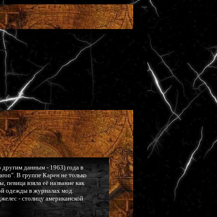
 другим данным - 1963) года в
aron". В группе Карен не только
, певица взяла её название как
ой одежды в журналах мод.
желес - столицу американской