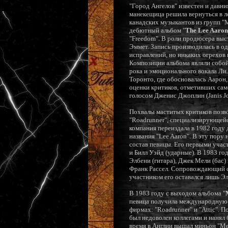
"Город Ангелов" известен и давн
манекещица решила вернуться в л
канадских музыкантов из групп "Mo
дебютный альбом "
The Lee Aaron
"Freedom". В роли продюсера выст
Эммет. Запись производилась в о
исправлений, но никаких огрехов
Композиции альбома являли собой
рока и эмоционального вокала Ли
Торонто, где обосновалась Аарон
оценки критиков, отметивших сам
голосом Дженис Джоплин (Janis Jo
Похвалы маститых критиков позв
"Roadrunner", специализирующейс
компания переиздала в 1982 году
названия "Lee Aaron". В эту пор
состав певицы. Его первыми участ
и Билл Уэйд (ударные). В 1983 г
Элбени (гитара), Джек Мели (бас)
Франк Рассел. Сопровождающий с
участником его оставался лишь Э
В 1983 году с выходом альбома "
певица получила международную и
фирмах: "Roadrunner" и "Attic". 
был недоволен коллегами и нанял 
время в Англии вышал миньон "Me