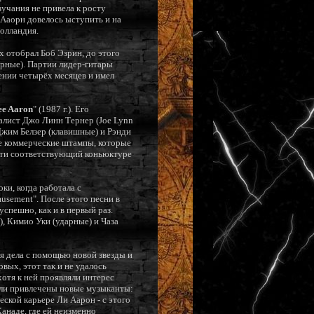
учания не привела к росту
 Ааорн довелось ыступить и на
Голландия.
х отобрал Боб Эзрин, до этого
арные). Партии лидер-гитары
ении четырёх месяцев и имел
ee Aaron
" (1987 г.). Его
алист Джо Линн Тернер (Joe Lynn
Джим Белзер (клавишные) и Рэнди
ие коммерческие штампы, которые
ости соответствующий коньюктуре
ки, когда работала с
usement". После этого песни в
спешно, как и в первый раз.
, Кимио Уки (ударные) и Чаза
я дела с помощью новой звезды и
вых, этот так и не удалось
хотя к ней проявляли интерес
были привлечены новые музыканты:
ской карьере Ли Аарон - с этого
анаде, где ей неизменно