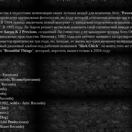
астие в подготовке компиляции своих лучших вещей для компании Attic "
Power
проведена специальная фотосессия, по ходу которой отношения вокалистки и
ь. В 1994 певица заключила новый контракт - с канадским отделением компани
". В 1995 году Ли Аарон решает несколько изменить свой сценический имидж
ee Aaron & 2 Precious
, созданный Ли совместно с музыкантами группы Sons Of
ыкальные пристрастия. Начиная с 1997 года она активно начинает гастролиро
ается практически три года, но, похоже, ее жизнь все-таки начинает возвращат
вый джазовый альбом под рабочим названием "
Slick Chick
", на конец того же
н "
Beautiful Things
", который, впрочем, вышел только в 2004 году.
 - Freedom)
Records, Великобритания)
c Records)
rds)
rds)
 Records)
1992, лейбл - Attic Records)
Chic)
astic)
 Dog)
thful Productions)
Sister Records)