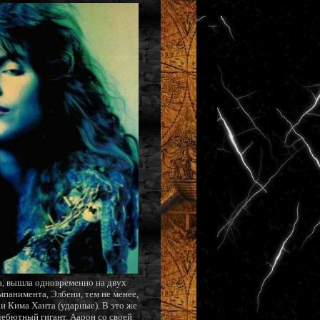
а, вышла одновременно на двух
мпанимента, Элбени, тем не менее,
и Кима Ханта (ударные). В это же
дебютный гигант. Аарон со своей