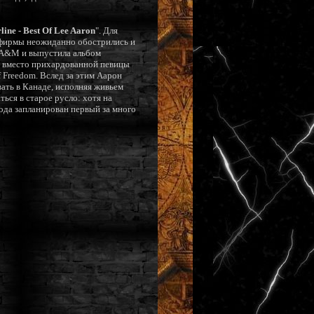
line - Best Of Lee Aaron
". Для
 фирмы неожиданно обострились и
и А&М и выпустила альбом
 и вместо прихардованной певицы
 Freedom. Вслед за этим Аарон
вать в Канаде, исполняя живьем
ься в старое русло: хотя на
 года запланирован первый за много