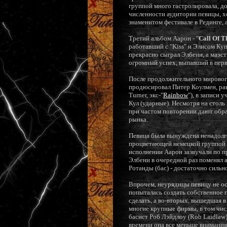
группой много гастролировала, д
численности аудитории певицы, х
знаменитом фестивале в Рединге, 
Третий альбом Аарон - "
Call Of T
работавший с "Kiss" и Элисом Куп
прекрасно сыграл Элбени, а маэс
огромный успех, выпавший в перв
После продолжительного мирового 
продюсировал Питер Коулмен, ра
Turner, экс-"
Rainbow
"), в записи
Кул (ударные). Несмотря на стол
при частом повторении дают обра
рынка.
Певица была вынуждена ненадолго 
процветающей немецкой группой "
исполнении Аарон зазвучали по пр
Элбени в очередной раз поменял а
Ротанды (бас) - достаточно сильн
Впрочем, неурядицы певицу не ос
попыталась создать собственное п
сделать, а во-вторых, вышедшая в
многие крупные фирмы, в том числ
басист Роб Лэйдлоу (Rob Laidlaw)
времени она все меньше внимания 