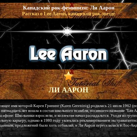
Канадский рок-феминизм: Ли Аарон
Рассказ о Lee Aaron, канадской рок-звезде
ЛИ ААРОН
тоящее имя которой Карен Грининг (Karen Greeninig) родилась 21 июля 1962 (по
В пятнадцать лет вошла в состав школьного нсамбля, носившего название "Lee A
ксафоне. Школьники взрослели, и коллектив начал распадальтся. Уходя из группы
ольную карьеру, однако в 1980 году увлеклась рекламированием экстравагантн
анным, предложений было хоть отбавляй, и Ли Аарон переселилась в Лос-Анд