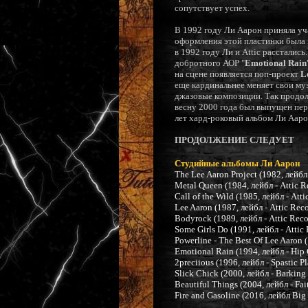
сопутствует успех.
В 1992 году Ли Аарон приняла уч
оформления этой пластинки была 
в 1992 году Ли и Attic рассталис
добротного АОР "
Emotional Rain
на сцене появляется поп-проект
L
еще кардинальнее меняет свои муз
джазовые композиции. Так продолж
весну 2000 года был выпущен пер
лет хард-роковый альбом Ли Ааро
ПРОДОЛЖЕНИЕ СЛЕДУЕТ
Студийные альбомы Ли Аарон
The Lee Aaron Project (1982, лейбл
Metal Queen (1984, лейбл - Attic 
Call of the Wild (1985, лейбл - Atti
Lee Aaron (1987, лейбл - Attic Reco
Bodyrock (1989, лейбл - Attic Reco
Some Girls Do (1991, лейбл - Attic
Powerline - The Best Of Lee Aaron (
Emotional Rain (1994, лейбл - Hip 
2preciious (1996, лейбл - Spastic Pl
Slick Chick (2000, лейбл - Barking
Beautiful Things (2004, лейбл - Fai
Fire and Gasoline (2016, лейбл Big 