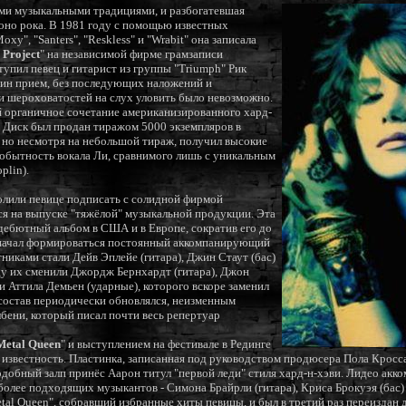
ими музыкальными традициями, и разбогатевшая
оно рока. В 1981 году с помощью известных
xy", "Santers", "Reskless" и "Wrabit" она записала
 Project
" на независимой фирме грамзаписи
упил певец и гитарист из группы "Triumph" Рик
дин прием, без последующих наложений и
 и шероховатостей на слух уловить было невозможно.
 органичное сочетание американизированного хард-
. Диск был продан тиражом 5000 экземпляров в
, но несмотря на небольшой тираж, получил высокие
обытность вокала Ли, сравнимого лишь с уникальным
plin).
олили певице подписать с солидной фирмой
я на выпуске "тяжёлой" музыкальной продукции. Эта
 дебютный альбом в США и в Европе, сократив его до
у начал формироваться постоянный аккомпанирующий
никами стали Дейв Эплейе (гитара), Джин Стаут (бас)
оду их сменили Джордж Бернхардт (гитара), Джон
 и Аттила Демьен (ударные), которого вскоре заменил
остав периодически обновлялся, неизменным
лбени, который писал почти весь репертуар
Metal Queen
" и выступлением на фестивале в Рединге
звестность. Пластинка, записанная под руководством продюсера Пола Кросс
Подобный залп принёс Аарон титул "первой леди" стиля хард-н-хэви. Лидео акко
более подходящих музыкантов - Симона Брайрли (гитара), Криса Брокуэя (бас) 
tal Queen", собравший избранные хиты певицы, и был в третий раз переиздан 