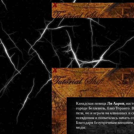
Канадская певица
Ли Аарон
, нас
городе Беллевиль, близ Торонто. 
пела, но и играла на клвишных и с
псевдоним и попыталась начать с
Благодаря безупречным внешним д
моды.