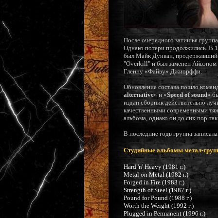
После очередного затишья группа
Однако потери продолжились. В 19
был Майк Дункан, продержавшийся
"Overkill" и был заменен Айвэном
Гленну «Файву» Джиорффи.
Обновление состава пошло команде
alternative
» и «
Speed of sound
» б
издан сборник действительно лу
качественными современными тя
альбома, однако он до сих пор так
В последние годв группа записала
Студийные альбомы метал-груп
Hard 'n' Heavy (1981 г.)
Metal on Metal (1982 г.)
Forged in Fire (1983 г.)
Strength of Steel (1987 г.)
Pound for Pound (1988 г.)
Worth the Weight (1992 г.)
Plugged in Permanent (1996 г.)