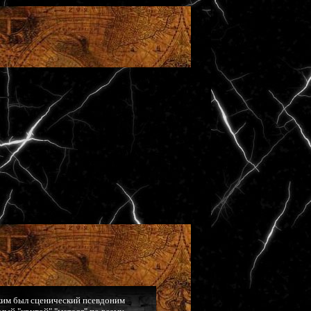
 тким был сценический псевдоним