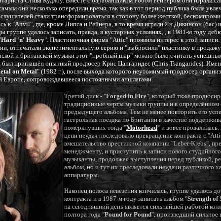
гитариста Стива Кудлоу. Вместе с барабанщиком Робом Рейнером они играли са
самым они несколько опередили время, так как в тот период публика была увле
 слушателей стали трансформироваться в сторону более жесткой, бескомпроми
 к "Anvil", где, кроме Липса и Рейнера, в то время играли Ян Дикинсон (бас) 
ы группе удалось записать, правда, в кустарных условиях, , в 1981-м году де
"
Hard 'n' Heavy
". Пластиночная фирма "Attic" проявила интерес к этой записи
ии, отпечатали экспериментальную серию и "выбросили" пластинку в продажу
ской и британской музыки этот "пробный шар" можно было считать успешным,
а был приглашён опытный продюсер Крис Цангаридес (Chris Tsangarides). Име
etal on Metal
" (1982 г.), после выхода которого неутомимый продюсер организ
й Европе, сопровождавшееся постоянными аншлагами.
Третий диск - "
Forged in Fire
", который ткже продюсир
традиционные черты музыки группы и в определённом 
предыдущего альбома. Тем не менее повторить его успе
гастрольная поездка по Британии в качестве поддерж
померкнувших тогда "
Motorhead
" и вовсе провалилась
цепи неудач последовало прекращение контракта с "Atti
вмешательство престижной компании "Leber-Krebs", пр
менеджменту, и приступить к записи нового студийного 
музыканты, продолжая выступления перед публикой, р
альбом, но и тут их преследовали неудачи различного х
аппаратуры.
Наконец полоса невезения кончилась, группе удалось д
контракта и в 1987-м году записать альбом "
Strength of 
на сегодняшний день является сильнейшей работой кол
полтора года "
Pound for Pound
", произведший сильное