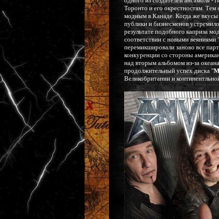
одного из создателей ансамбля - 
Торонто и его окрестностям. Тем 
модным в Канаде. Когда же вкусы
публики и бизнесменов устремилось
результате подобного каприза мод
соответствии с новыми веяниями 
перемикшировали заново все парт
конкуренции со стороны американ
над вторым альбомом из-за океан
продолжительный успех диска "
M
Великобритании и континентльно