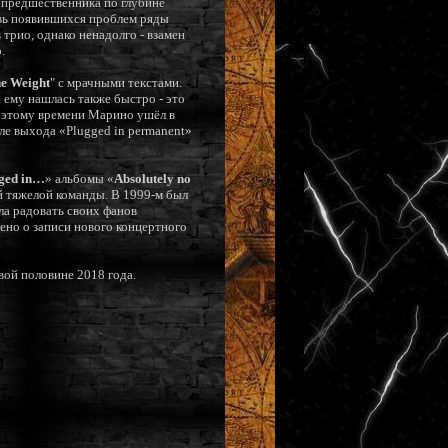
о предшественника по глубине
овь появившихся проблем ряды
 трио, однако ненадолго - взамен
.
e Weight
" с мрачными текстами.
 ему нашлась также быстро - это
К этому времени Марино ушёл в
ле выхода «Plugged in permanent»
ged in…
» альбомы «
Absolutely no
й тяжелой команды. В 1999-м был
ла радовать своих фанов
ено о записи нового концертного
вой половине 2018 года.