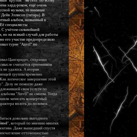
мый "крутой" "металл" по всему
чена хард-роком, ещё очень
ссной музыки, то внимние
и Дейв Эллисон (гитара). В
бютный альбом, названный в
. Её специалисты
. С учётом сильнейшей
 но на всякий случай для работы
нно его участие предопределило
овал турне "Anvil" по
овал Цангаридес, сохранил
смысле считается преемником
х не удалось. А вторая
ивающей группы временно
. Как логическое завершение этой
c". Делу не помогло даже
едложившей свои услуги по
альбома "Anvil" не смогли. Тогда
ешили записать концертный
арактера вплоть до поломок
обиться довольно выгодного
Steel
", который по мнению многих
лектива. Даже вышедший спустя
 впечатление отточенностью