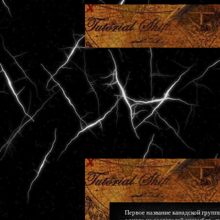
Первое название канадской групп