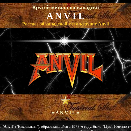
Крутой металл по-канадски
A N V I L
Рассказ об канадской метал-группе Anvil
= A N V I L =
ы "
Anvil
" ("Наковальня"), образовавшейся в 1978-м году, было "Lips". Именно