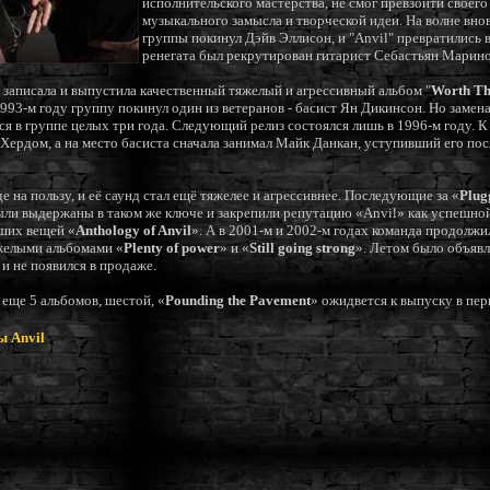
исполнительского мастерства, не смог превзойти своег
музыкального замысла и творческой идеи. На волне вн
группы покинул Дэйв Эллисон, и "Anvil" превратились в
ренегата был рекрутирован гитарист Себастьян Марино
 записала и выпустила качественный тяжелый и агрессивный альбом "
Worth Th
93-м году группу покинул один из ветеранов - басист Ян Дикинсон. Но замена
 в группе целых три года. Следующий релиз состоялся лишь в 1996-м году. 
 Хердом, а на место басиста сначала занимал Майк Данкан, уступивший его пос
 на пользу, и её саунд стал ещё тяжелее и агрессивнее. Последующие за «
Plug
ыли выдержаны в таком же ключе и закрепили репутацию «Anvil» как успешно
чших вещей «
Anthology of Anvil
». А в 2001-м и 2002-м годах команда продолжи
желыми альбомами «
Plenty of power
» и «
Still going strong
». Летом было объявл
 и не появился в продаже.
 еще 5 альбомов, шестой, «
Pounding the Pavement
» ожидвется к выпуску в пер
ы Anvil