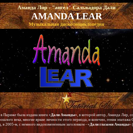
Аманда Лир - "ангел" Сальвадора Дали
AMANDA LEAR
Музыкальная диско-энциклопедия
, в Париже была издана книга «
Дали Аманды
», в которой автор, Аманда Лир,
ошлого века, многие яркие личности этого периода, и конечно, гения эпатажа 
д, в 2005-м, с немного видоизмененным заголовком - «
Дали глазами Аманды
» 