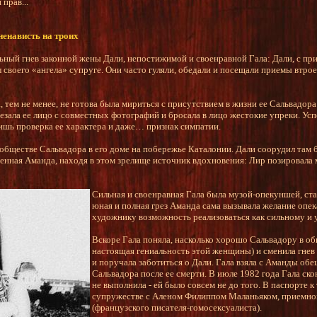
 прав...
ненависть на троих
ьный гнев законной жены Дали, непостижимой и своенравной Гала: Дали, с пр
 своего «ангела» супруге. Они часто гуляли, обедали и посещали приемы втро
а, тем не менее, не готова была мириться с присутствием в жизни ее Сальвадо
езала ее лицо с совместных фотографий и бросала в лицо жестокие упреки. Ус
о лишь проверка ее характера и даже… признак симпатии.
обществе Сальвадора в его доме на побережье Каталонии. Дали соорудил там 
женная Аманда, находя в этом зрелище источник вдохновения: Лир позировала 
Сильная и своенравная Гала была музой-опекуншей, ста
юная и полная грез Аманда сама вызывала желание опе
художнику возможность реализоваться как сильному и
Вскоре Гала поняла, насколько хорошо Сальвадору в об
настоящая гениальность этой женщины) и сменила гнев
и поручала заботиться о Дали. Гала взяла с Аманды обе
Сальвадора после ее смерти. В июле 1982 года Гала ск
не выполнила - ей было совсем не до того. В паспорте 
супружестве с Аленом Филиппом Маланьяком, приемно
(французского писателя-гомосексуалиста).