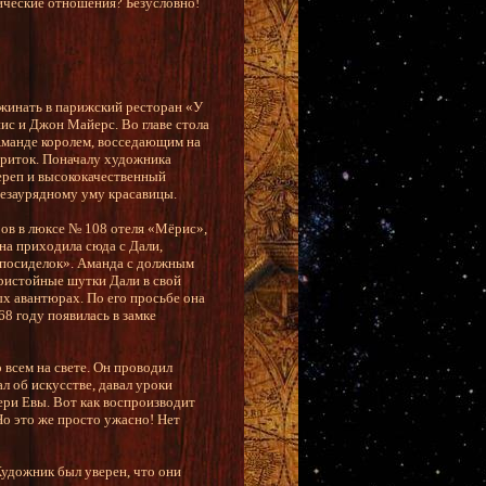
ические отношения? Безусловно!
ужинать в парижский ресторан «У
нис и Джон Майерс. Во главе стола
 Аманде королем, восседающим на
ориток. Поначалу художника
ереп и высококачественный
 незаурядному уму красавицы.
ров в люксе № 108 отеля «Мёрис»,
на приходила сюда с Дали,
посиделок». Аманда с должным
ристойные шутки Дали в свой
ых авантюрах. По его просьбе она
68 году появилась в замке
 всем на свете. Он проводил
л об искусстве, давал уроки
ери Евы. Вот как воспроизводит
Но это же просто ужасно! Нет
удожник был уверен, что они