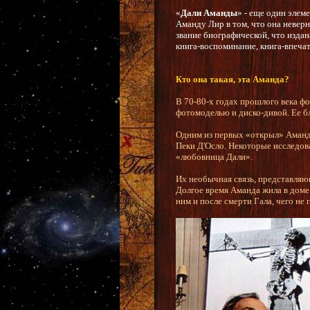
«
Дали Аманды
» - еще один элем
Аманду Лир в том, что она неверн
звание биографической, что издан
книга-воспоминание, книга-впечат
Кто она такая, эта Аманда?
В 70-80-х годах прошлого века 
фотомоделью и диско-дивой. Ее б
Одним из первых «открыл» Аманду 
Пеки Д'Осло. Некоторые исследова
«любовница Дали».
Их необычная связь, представляю
Долгое время Аманда жила в доме 
ним и после смерти Гала, чего не