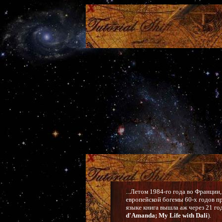
...Летом 1984-го года во Франции
европейской богемы 60-х годов пр
языке книга вышла аж через 21 го
d'Amanda; My Life with Dali
).