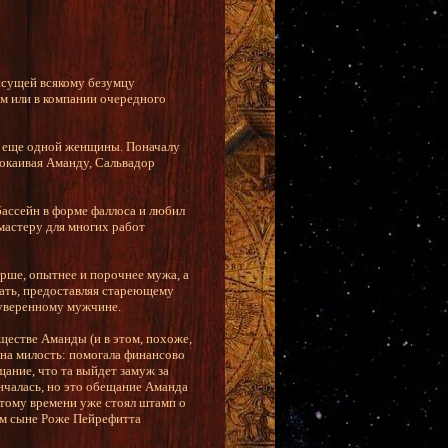
исущей всякому безумцу
ем или в компании очередного
ра еще одной женщины. Поначалу
покаивая Аманду, Сальвадор
бассейн в форме фаллоса и любил
мастеру для многих работ
рше, опытнее и порочнее мужа, а
кать, предоставляя стареющему
 уверенному мужчине.
ществе Аманды (и в этом, похоже,
 на милость: помогала финансово
щание, что та выйдет замуж за
ончалась, но это обещание Аманда
к тому времени уже стоял штамп о
м сыне Роже Пейрефитта