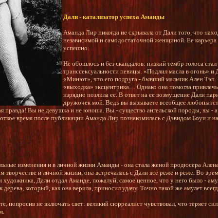
Дали - катализатор успеха Аманды
Аманда Лир никогда не скрывала от Дали того, что нахо
независимой и самодостаточной женщиной. Ее карьера
успешно.
Не обошлось и без скандалов: низкий тембр голоса стал
транссексуальности певицы. «Подлил масла в огонь» и Д
«Минют», что его подруга - бывший мальчик Ален Тэп
«выходка» эксцентрика… Однако она помогла привлечь 
изрядно позлила ее. В ответ на ее возмущение Дали пар
дружочек мой. Ведь вы вызываете всеобщее любопытств
ая правда! Вы не девушка и не юноша. Вы - существо ангельской породы, вы - а
откое время после публикации Аманда Лир познакомилась с Дэвидом Боуи и на
льные изменения и в личной жизни Аманды - она стала женой продюсера Ален
творчестве и личной жизни, она встречалась с Дали всё реже и реже. Во врем
 художника, Дали отдал Аманде, пожалуй, самое ценное, что у него было - амул
 дерева, который, как она верила, приносил удачу. Точно такой же амулет всегд
, попросив не включать свет: великий сюрреалист чувствовал, что теряет силы
м.