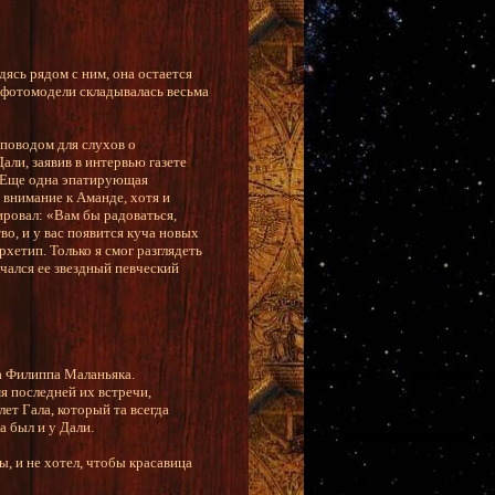
дясь рядом с ним, она остается
 фотомодели складывалась весьма
 поводом для слухов о
али, заявив в интервью газете
. Еще одна эпатирующая
внимание к Аманде, хотя и
ировал: «Вам бы радоваться,
о, и у вас появится куча новых
рхетип. Только я смог разглядеть
чался ее звездный певческий
а Филиппа Маланьяка.
я последней их встречи,
ет Гала, который та всегда
а был и у Дали.
, и не хотел, чтобы красавица