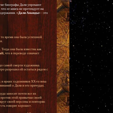
огие биографы Дали упрекают
что ее книга не претендует на
содержания. «
Дали Аманды
» - это
 то время она была успешной
н.
 Тогда она была известна как
ali
, что в переводе означает
 до самой смерти художника.
тро разрешил ей остаться рядом с
 и ярких художников ХХ-го века
инаний о Дали и его причудах.
куда заносит почти все их
 против этой привычки своей
круг своей персоны и повторяя:
пусть говорят хорошо».