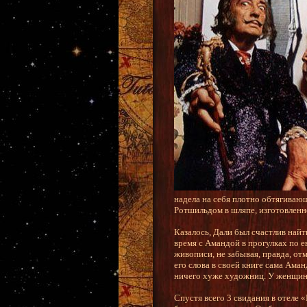
надела на себя плотно обтягивающ
Ротшильдом в шляпе, изготовленн
Казалось, Дали был счастлив найт
время с Амандой в прогулках по е
живописи, не забывая, правда, от
его слова в своей книге сама Ама
ничего хуже художниц. У женщин 
Спустя всего 3 свидания в отеле