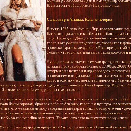
Были ли у Сальвадора Дали и Аманды Лир романт
Были ли они любовниками? Под сомнением.
Сальвадор и Аманда. Начало истории
В конце 1965 года Аманду Лир, которая зашла по
Кастеля», пригласили к себе за стол близнецы Ден
сидел Сальвадор Дали, показавшийся в тот вечер
троне в окружении придворных, фаворитов и фав
привлекла красота девушки - «У вас прекрасный ч
скелет», - говорил он, а затем он отдал должное и
Аманда стала частым гостем «двора чудес» - вече
которые проходили ежедневно с 17:00 до 20:00. О
который был центром и идейным вдохновителем «
пониманием воспринимала пикантные и часто неп
адрес и охотно участвовала во многих его безумн
ее трико, оголяющее одну грудь, отправившись на бал к барону де Реде, а в 19
ой в виде челюстей акулы, украшенных розами.
и столь близкую ему по духу женщину: ему было интересно говорить с ней обо
вропейским городам, брал ее с собой в Америку, говорил о культуре, рассказыва
метить, что женщины не могут создавать шедевры только потому, что они - доч
нда: «Как, вы занимаетесь живописью? - в полном изумлении переспросил он. - 
не бывает ни малейшего таланта. Талант - качество исключительно мужское».
 «Мёрис» Сальвадор Дали предложил Аманде… сочетаться браком. Духовным. Х