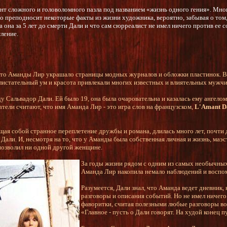
ент сложного и головоломного пазла под названием «жизнь одного гения». Мн
о преподносит некоторые факты из жизни художника, вероятно, забывая о том, 
а она за 5 лет до смерти Дали и что сам сюрреалист не имел ничего против ее 
ление.
фото Аманды Лир украшало страницы модных журналов и обложки пластинок. В
листательный ум и красота привлекали многих известных и влиятельных мужчи
Сальвадор Дали. Ей было 19, она была очаровательна и казалась ему ангелом.
тели считают, что имя Аманда Лир - это игра слов на французском,
L'Amant D
щая собой странное переплетение дружбы и романа, длилась много лет, почти
Дали. И, несмотря на то, что у Аманды была собственная личная и жизнь, маэс
 позволил ни одной другой женщине.
За годы жизни рядом с одним из самых необычных
Аманда Лир накопила немало наблюдений и воспом
Разумеется, Дали знал, что Аманда ведет дневник, 
разговоры и описания событий. Но не имел ничего
фаворитки, считая полезными любые разговоры во
«Главное - пусть о Дали говорят. На худой конец 