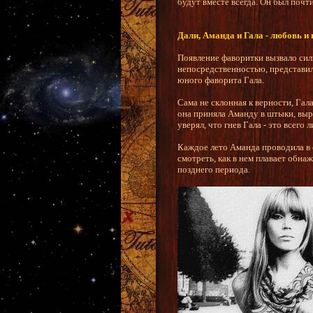
будут вместе всегда. Он был почти
Дали, Аманда и Гала - любовь и 
Появление фаворитки вызвало сил
непосредственностью, представил
юного фаворита Гала.
Сама не склонная к верности, Гал
она приняла Аманду в штыки, выр
уверял, что гнев Гала - это всег
Каждое лето Аманда проводила в 
смотреть, как в нем плавает обна
позднего периода.