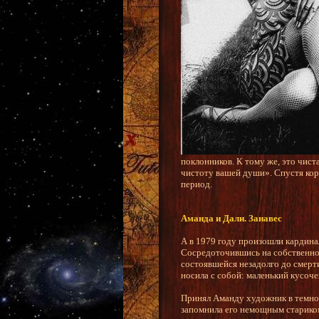
поклонников. К тому же, это чист
чистоту вашей души». Спустя кор
период.
Аманда и Дали. Занавес
А в 1979 году произошли кардина
Сосредоточившись на собственном 
состоявшейся незадолго до смерти
носила с собой: маленький кусочек
Принял Аманду художник в темноте
запомнила его немощным старико