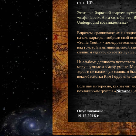
стр. 105
Этот нью-йоркский квартет шумит
«major label». А им хоть бы что!
Underground восьмидесятых».
Впрочем, сравнивают их с «подпо
начале карьеры изобрели свой ос
«Sonic Youth» - последовательны
над головой и на минимальной вы
слишком удачно, но все же лучше,
На альбоме девяносто четвертого
меру шумные и в меру умные. Мин
здесь и не пахнет, уж слишком бы
вокал басистки Ким Гордон, не с
Если вам интересно, как звучит 
поклонникам группы «
Nirvana
»,
Опубликовано:
19.12.2016 г.