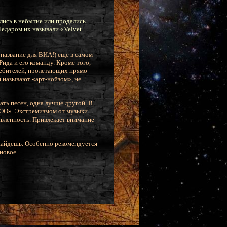
лись в небытие или продались
Недаром их называли «Velvet
 название для ВИА!) еще в самом
да и его команду. Кроме того,
требителей, пролетающих прямо
я называют «арт-нойзом», не
ать песен, одна лучше другой. В
GOO». Экстремизмом от музыки
авленность. Привлекает внимание
 найдешь. Особенно рекомендуется
новое.