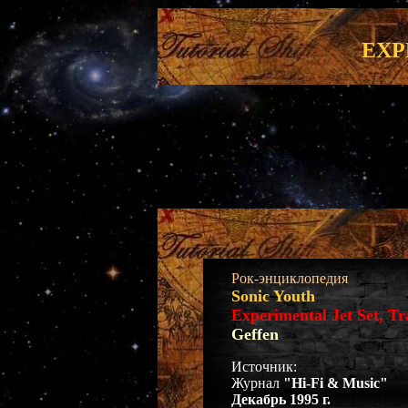
EXP
Рок-энциклопедия
Sonic Youth
Experimental Jet Set, Tr
Geffen
Источник:
Журнал
"Hi-Fi & Music"
Декабрь 1995 г.