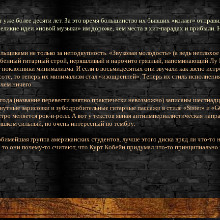
 уже более десяти лет. За это время большинство их бывших «коллег» отправи
 Великие идеи «новой музыки» им дороже, чем места в хит-парадах и прибыли. 
льщиками не только за неподкупность. «Звуковая молодость» (а ведь неплохое
обенный гитарный строй, неряшливый и нарочито грязный, напоминающий Лу Ри
е поклонники минимализма. И если в восьмидесятых они звучали как звено ис
соте, то теперь их минимализм стал «изощренней». Теперь их стиль исполнени
 чем ничего.
 года (название перевести внятно практически невозможно) записаны шестнадц
утные зарисовки и зубодробительные гитарные пассажи в стиле «Sister» и «
стро меняется рок-н-ролл. А вот у текстов явная антиимпериалистическая напр
лишком сильный, но очень интересный по тембру.
любимейшая группа американских студентов, лучше этого диска вряд ли что-то
 а то они почему-то считают, что Курт Кобейн придумал что-то принципиально 