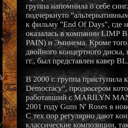
группа напомнила о себе син
подчеркнуто "альтернативным"
к фильму "End Of Days", где 
оказалась в компании LIMP 
PAIN) и Эминема. Кроме того,
двойного концертного диска, 
гг., был представлен кавер B
В 2000 г. группа приступила 
Democracy", продюсером кото
работавший с MARILYN MAN
2001 году Guns N' Roses в но
С тех пор регулярно дают ко
классические композиции, так