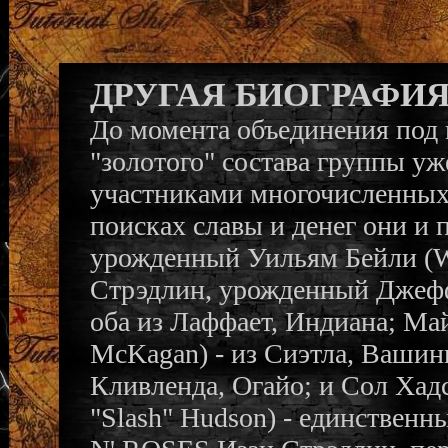
ДРУГАЯ БИОГРАФИ
До момента объединения под
"золотого" состава группы у
участниками многочисленных 
поисках славы и денег они и 
урожденный Уильям Бейли (W.
Стрэдлин, урожденный Джефф Из
оба из Лаффает, Индиана; Ма
McKagan) - из Сиэтла, Вашинг
Кливленда, Огайо; и Сол Хадс
"Slash" Hudson) - единствен