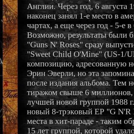
Англии. Через год, 6 августа 1
наконец занял 1-е место в ам
чартах, а еще через год - 5-е 
Возможно, результаты были б
"Guns N' Roses" сразу выпуст
"Sweet Child O'Mine" (US-1/U
композицию, адресованную не
Эрин Эверли, но эта запомин
после издания альбома. Тем н
тиражом свыше 6 миллионов
лучшей новой группой 1988 г.
новый 8-трэковый ЕР "G N'R L
места в хит-параде - таким об
15 лет группой, которой удал