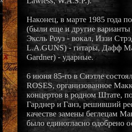
Lawless, W.A.S.P.).
Наконец, в марте 1985 года 
(были еще и другие варианты
Эксль Роуз - вокал, Иззи Стрэ
L.A.GUNS) - гитары, Дафф Ма
Gardner) - ударные.
6 июня 85-го в Сиэтле состо
ROSES, организованное Макк
концертов в родном Штате, по
Гарднер и Ганз, решивший р
качестве замены беглецам Ма
было единогласно одобрено 