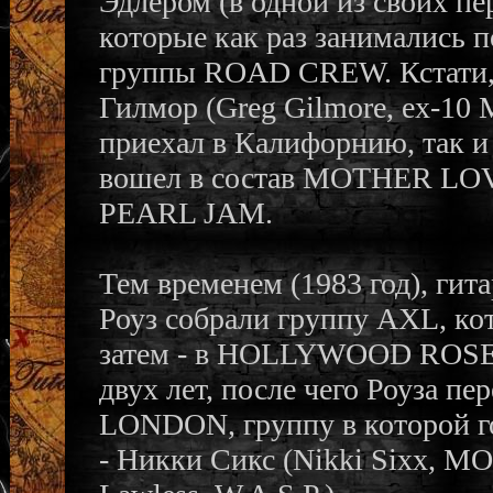
Эдлером (в одной из своих пе
которые как раз занимались п
группы ROAD CREW. Кстати, 
Гилмор (Greg Gilmore, ex-1
приехал в Калифорнию, так и 
вошел в состав MOTHER LOV
PEARL JAM.
Тем временем (1983 год), гит
Роуз собрали группу AXL, ко
затем - в HOLLYWOOD ROSE. 
двух лет, после чего Роуза п
LONDON, группу в которой г
- Никки Сикс (Nikki Sixx, M