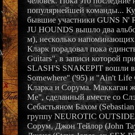
человек. Пока это последние 
популярнейшей команды... Куд
бывшие участники GUNS N'
JU HOUNDS вышло два альбома
м), несколько напоминающи
Кларк порадовал пока единст
Guitars", в записи которой п
SLASH'S SNAKEPIT вошли в ис
Somewhere" ('95) и "Ain't Life
Кларка и Сорума. Маккаган же
Me", сделанный вместе со Сл
Себастьяном Бахом (Sebastian
группу NEUROTIC OUTSIDERS
Сорум, Джон Тейлор (John T