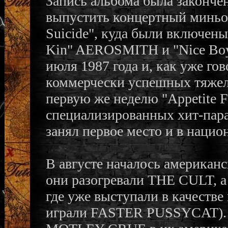
Запись альбома была законче
выпустить концертный миньо
Suicide", куда были включен
Kin" AEROSMITH и "Nice Bo
июля 1987 года и, как уже го
коммерчески успешных тяжел
первую же неделю "Appetite F
специализированных хит-парад
занял первое место и в нацио
В августе началось американ
они разогревали THE CULT, а 
где уже выступали в качестве
играли FASTER PUSSYCAT). В