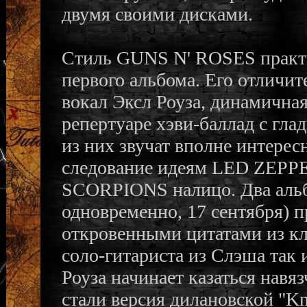
двумя своими дисками.
Стиль GUNS N' ROSES практи
первого альбома. Его отличи
вокал Эксл Роуза, динамичная
репертуаре хэви-баллад с гл
из них звучат вполне интерес
следование идеям LED ZEP
SCORPIONS налицо. Два альбо
одновременно, 17 сентября) 
откровенными цитатами из кла
соло-гитариста из Слэша так 
Роуза начинает казаться нав
стали версия дилановской "Kn