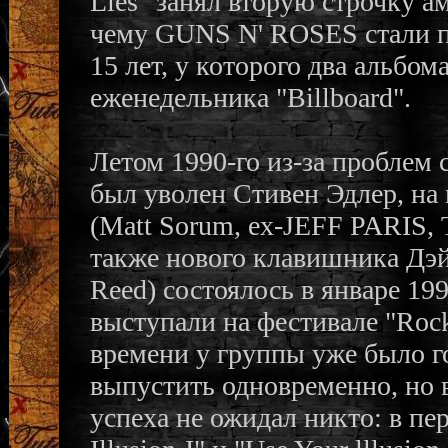
Lies" занял вторую строчку а
чему GUNS N' ROSES стали п
15 лет, у которого два альбо
еженедельника "Billboard".
Летом 1990-го из-за проблем 
был уволен Стивен Эдлер, на
(Matt Sorum, ex-JEFF PARIS,
также нового клавишника Дэйр
Reed) состоялось в январе 19
выступали на фестивале "Rock
времени у группы уже было г
выпустить одновременно, но в
успеха не ожидал никто: в пе