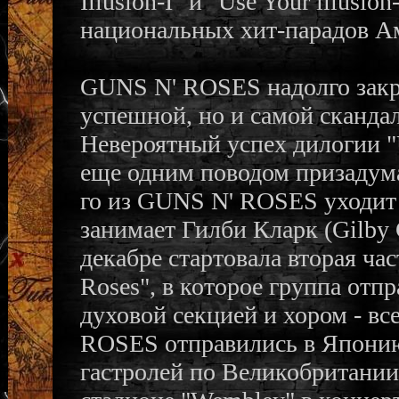
Illusion-I" и "Use Your lllusi
национальных хит-парадов А
GUNS N' ROSES надолго закре
успешной, но и самой сканда
Невероятный успех дилогии "Us
еще одним поводом призадума
го из GUNS N' ROSES уходит 
занимает Гилби Кларк (Gilby
декабре стартовала вторая ча
Roses", в которое группа отпр
духовой секцией и хором - вс
ROSES отправились в Японию, 
гастролей по Великобритании