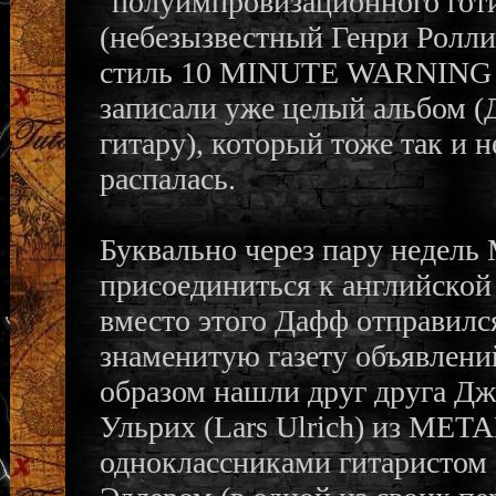
"полуимпровизационного готи
(небезызвестный Генри Роллин
стиль 10 MINUTE WARNING 
записали уже целый альбом (
гитару), который тоже так и н
распалась.
Буквально через пару недель
присоединиться к английск
вместо этого Дафф отправился
знаменитую газету объявлений
образом нашли друг друга Дже
Ульрих (Lars Ulrich) из ME
одноклассниками гитаристом