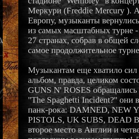
стадионе "Wembley" в концер
Меркури (Freddie Mercury ). 
Европу, музыканты вернулись 
из самых масштабных турне 
27 странах, собрав в общей с
самое продолжительное турне
Музыкантам еще хватило сил 
альбом, правда, целиком сост
GUNS N' ROSES обращались и
"The Spaghetti Incident?" он
панк-рока: DAMNED, NEW 
PISTOLS, UK SUBS, DEAD BO
второе место в Англии и четв