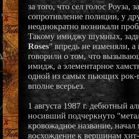
за того, что сел голос Роуза,
сопротивление полиции, у др
неоднократно возникали пробл
Такому имиджу шумных, зади
Roses
" впредь не изменяли, 
говорили о том, что вызываю
имидж, а элементарное хамст
одной из самых пьющих рок-
вполне всерьез.
1 августа 1987 г. дебютный а
носивший подчеркнуто "мета
кровожадное название, начал
восхождение к вершинам хит