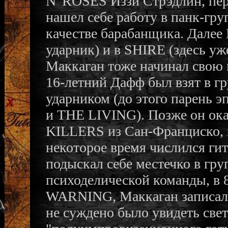
N' ROSES Иззи Стрэдлин, пер
нашел себе работу в панк-
качестве барабанщика. Далее
ударник) и в SHIRE (здесь уж
Маккаган тоже начинал свою к
16-летний Дафф был взят в 
ударником (до этого парень э
и THE LIVING). Позже он ока
KILLERS из Сан-Франциско, п
некоторое время числился ги
подыскал себе местечко в гру
психоделической команды, в
WARNING, Маккаган записал м
не суждено было увидеть свет