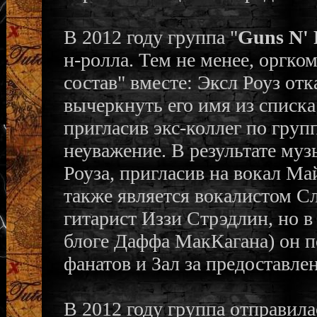
В 2012 году группа "
Guns N' 
н-ролла. Тем не менее, оргком
состав" вместе: Эксл Роуз отк
вычеркнуть его имя из списка
пригласив экс-коллег по груп
неуважение. В результате му
Роуза, пригласив на вокал Ма
также является вокалистом С
гитарист Иззи Стрэдлин, но 
блоге Даффа МакКагана) он п
фанатов и Зал за предоставле
В 2012 году группа отправила