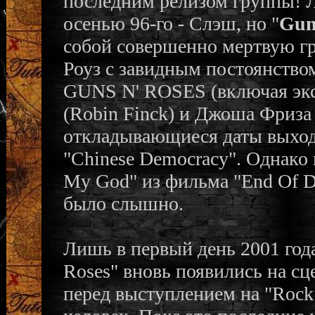
последним релизом группы! Л
осенью 96-го - Слэш, но "
Gun
собой совершенно мертвую гр
Роуз с завидным постоянство
GUNS N' ROSES (включая эк
(Robin Finck) и Джоша Фриза (
откладывающиеся даты выход
"Chinese Democracy". Однако
My God" из фильма "End Of Da
было слышно.
Лишь в первый день 2001 год
Roses" вновь появились на сце
перед выступлением на "Rock 