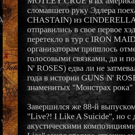
MOTLEY CRUE в их американск
сломавшего руку Эдлера поех
CHASTAIN) из CINDERELLA. А
отправились в свое первое хэ
перетекло в тур с IRON MAID
организаторам пришлось отме
голосовыми связками, да и 
N' ROSES) едва ли не затмева
года в истории GUNS N' ROS
знаменитых "Монстрах рока" 
Завершился же 88-й выпуском
"Live?! I Like A Suicide", н
акустическими композициями