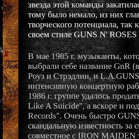
звезда этой команды закатила
тому было немало, из них глав
творческого потенциала, так 
своем стиле GUNS N' ROSES т
В мае 1985 г. музыканты, ко
выбрали себе название GnR 
Роуз и Стрэдлин, и L.A.GUNS
интенсивную концертную раб
1986 г. группе удалось продат
Like A Suicide", a вскоре и п
Records". Очень быстро GUNS
скандальную известность за с
совместное с IRON MAIDEN т